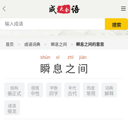
首页
成语词典
瞬息之间
瞬息之间的意思
shùn
xī
zhī
jiān
瞬息之间
结构
感情
字数
年代
热度
词典
偏正式
中性
四字
古代
常用
解释
成语
接龙