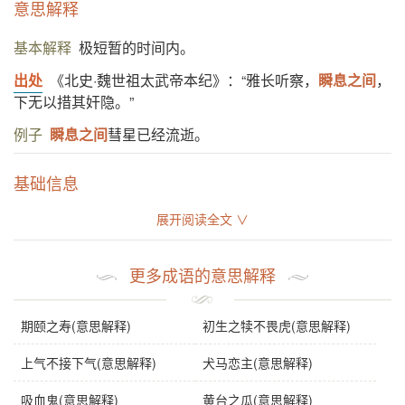
意思解释
基本解释
极短暂的时间内。
出处
《北史·魏世祖太武帝本纪》：“雅长听察，
瞬息之间
，
下无以措其奸隐。”
例子
瞬息之间
彗星已经流逝。
基础信息
展开阅读全文 ∨
拼音
shùn xī zhī jiān
注音
ㄕㄨㄣˋ ㄒ一 ㄓ ㄐ一ㄢ
更多成语的意思解释
繁体
瞬息之閒
感情
瞬息之间
是中性词。
期颐之寿(意思解释)
初生之犊不畏虎(意思解释)
用法
作宾语；指很短暂的时间。
上气不接下气(意思解释)
犬马恋主(意思解释)
近义词
转瞬之间
吸血鬼(意思解释)
黄台之瓜(意思解释)