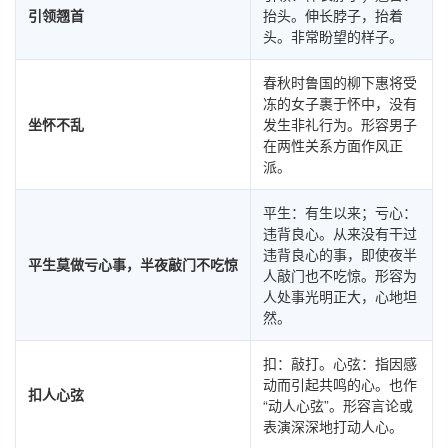
引领翘首
抬头。伸长脖子，抬着
头。非常盼望的样子。
春秋时鲁国的柳下惠将受
冻的女子裹于怀中，没有
坐怀不乱
发生非礼行为。形容男子
在两性关系方面作风正
派。
平生：有生以来；亏心：
违背良心。从来没有干过
违背良心的事，即使夜半
平生莫做亏心事，半夜敲门不吃惊
人敲门也不吃惊。形容为
人处事光明正大，心地坦
然。
扣：敲打。心弦：指因感
动而引起共鸣的心。也作
扣人心弦
“动人心弦”。形容言论或
表演深深地打动人心。