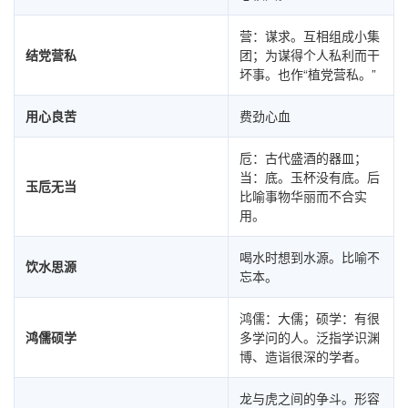
营：谋求。互相组成小集
结党营私
团；为谋得个人私利而干
坏事。也作“植党营私。”
用心良苦
费劲心血
卮：古代盛酒的器皿；
当：底。玉杯没有底。后
玉卮无当
比喻事物华丽而不合实
用。
喝水时想到水源。比喻不
饮水思源
忘本。
鸿儒：大儒；硕学：有很
鸿儒硕学
多学问的人。泛指学识渊
博、造诣很深的学者。
龙与虎之间的争斗。形容