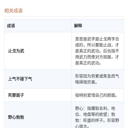
相关成语
成语
解释
意思是武字是止戈两字合
成的，所以要能止战，才
止戈为武
是真正的武功。后也指不
用武力而使对方屈服，才
是真正的武功。
形容因为劳累或焦急而气
上气不接下气
喘得很厉害。
死要面子
指特别爱惜自己的颜面。
野心：指攫取名利、地
位、地盘等的欲望；勃
野心勃勃
勃：旺盛的样子。形容野
心很大。