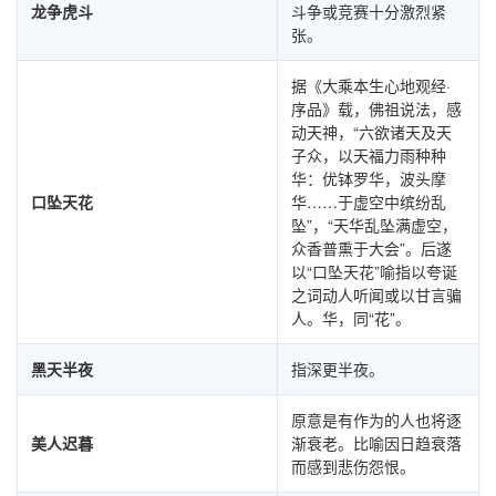
龙争虎斗
斗争或竞赛十分激烈紧
张。
据《大乘本生心地观经·
序品》载，佛祖说法，感
动天神，“六欲诸天及天
子众，以天福力雨种种
华：优钵罗华，波头摩
口坠天花
华……于虚空中缤纷乱
坠”，“天华乱坠满虚空，
众香普熏于大会”。后遂
以“口坠天花”喻指以夸诞
之词动人听闻或以甘言骗
人。华，同“花”。
黑天半夜
指深更半夜。
原意是有作为的人也将逐
美人迟暮
渐衰老。比喻因日趋衰落
而感到悲伤怨恨。