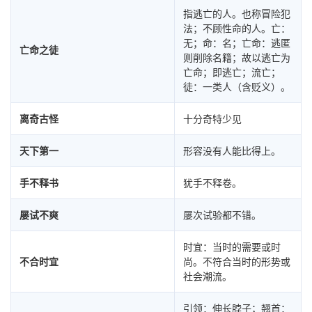
指逃亡的人。也称冒险犯
法；不顾性命的人。亡：
无；命：名；亡命：逃匿
亡命之徒
则削除名籍；故以逃亡为
亡命；即逃亡；流亡；
徒：一类人（含贬义）。
离奇古怪
十分奇特少见
天下第一
形容没有人能比得上。
手不释书
犹手不释卷。
屡试不爽
屡次试验都不错。
时宜：当时的需要或时
不合时宜
尚。不符合当时的形势或
社会潮流。
引领：伸长脖子；翘首：