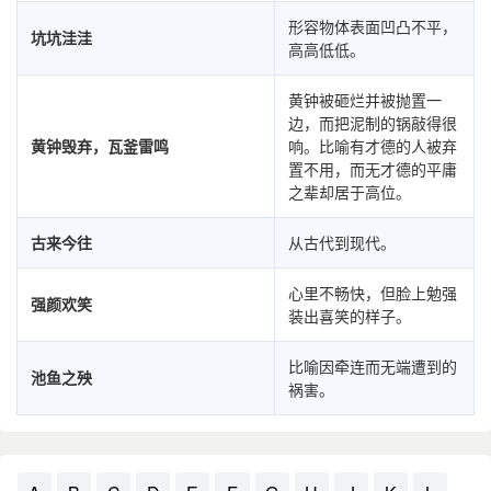
形容物体表面凹凸不平，
坑坑洼洼
高高低低。
黄钟被砸烂并被抛置一
边，而把泥制的锅敲得很
黄钟毁弃，瓦釜雷鸣
响。比喻有才德的人被弃
置不用，而无才德的平庸
之辈却居于高位。
古来今往
从古代到现代。
心里不畅快，但脸上勉强
强颜欢笑
装出喜笑的样子。
比喻因牵连而无端遭到的
池鱼之殃
祸害。