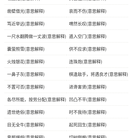
英语
as quick as a wink（in a trice）
凿壁借光(意思解释)
哀而不伤(意思解释)
字义分解
笃近举远(意思解释)
喟然长叹(意思解释)
shùn
xī
zhī
jiān jiàn
一尺水翻腾做一丈波(意思解释)
遁入空门(意思解释)
瞬
息
之
间
囊萤照雪(意思解释)
供不应求(意思解释)
火烛银花(意思解释)
连珠炮(意思解释)
一鼻子灰(意思解释)
棋逢敌手，将遇良才(意思解释)
不置可否(意思解释)
进谗害贤(意思解释)
各尽所能，按劳分配(意思解释)
凹凸不平(意思解释)
遗世绝俗(意思解释)
时不我待(意思解释)
目无全牛(意思解释)
起死回生(意思解释)
卑鄙龌龊(意思解释)
切树倒根(意思解释)