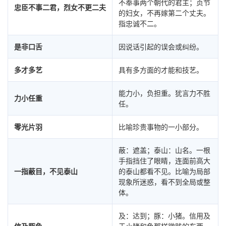
不奉事两个朝代的君主；贞节
忠臣不事二君，烈女不更二夫
的妇女，不再嫁第二个丈夫。
指忠诚不二。
是非口舌
因说话引起的误会或纠纷。
多才多艺
具有多方面的才能和技艺。
能力小，负担重。犹言力不胜
力小任重
任。
零光片羽
比喻珍贵事物的一小部分。
蔽：遮盖；泰山：山名。一根
手指挡住了眼睛，连面前高大
一指蔽目，不见泰山
的泰山都看不见。比喻为局部
现象所迷惑，看不到全局或整
体。
及：达到；豚：小猪。信用及
信及豚鱼
于小猪和鱼那样微贱的东西。