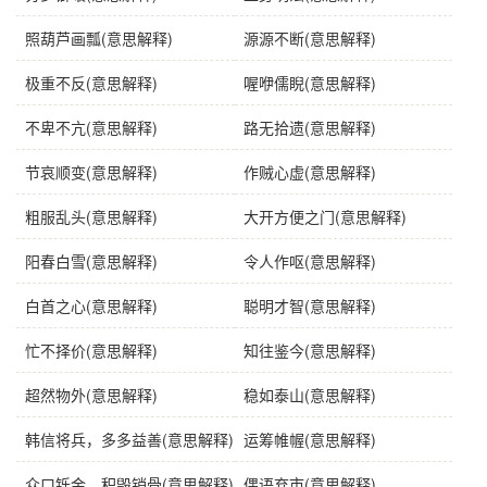
近义词
偷鸡不成反蚀把米
照葫芦画瓢(意思解释)
源源不断(意思解释)
英语
go for wool and come home shorn（try to steal a
极重不反(意思解释)
喔咿儒睨(意思解释)
chicken only to end up losing the rice）
不卑不亢(意思解释)
路无拾遗(意思解释)
俄语
пошли по шерсть，а вернулись стрижеными
节哀顺变(意思解释)
作贼心虚(意思解释)
字义分解
粗服乱头(意思解释)
大开方便之门(意思解释)
tōu
jī
bù fǒu
zhuó zháo zhāo zhe
shí
bǎ bà
mǐ
偷
鸡
不
着
蚀
把
米
阳春白雪(意思解释)
令人作呕(意思解释)
白首之心(意思解释)
聪明才智(意思解释)
忙不择价(意思解释)
知往鉴今(意思解释)
超然物外(意思解释)
稳如泰山(意思解释)
韩信将兵，多多益善(意思解释)
运筹帷幄(意思解释)
众口铄金，积毁销骨(意思解释)
偶语弃市(意思解释)