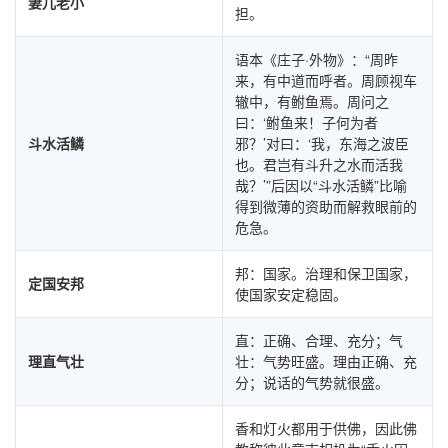
妻儿老小
担。
语本《庄子·外物》：“周昨
来，有中道而呼者。周顾视车
辙中，有鲋鱼焉。周问之
曰：‘鲋鱼来！子何为者
斗水活鳞
邪？’对曰：‘我，东海之波臣
也。君岂有斗升之水而活我
哉？’”后因以“斗水活鳞”比喻
得到微薄的资助而解救眼前的
危急。
邦：国家。治理和保卫国家，
定国安邦
使国家安定稳固。
直：正确、合理、充分；气
理直气壮
壮：气势旺盛。理由正确、充
分；说话的气势就很盛。
香和灯火都用于供佛，因此佛