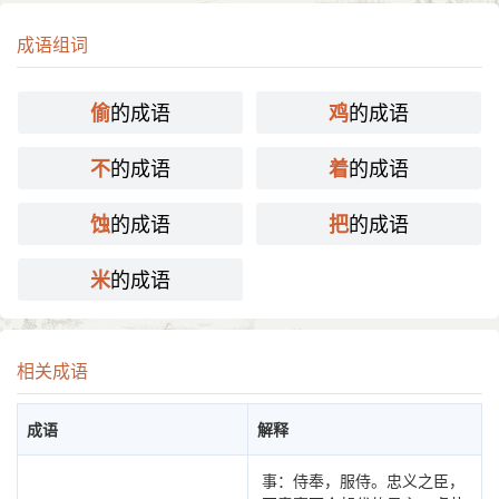
成语组词
的成语
的成语
偷
鸡
的成语
的成语
不
着
的成语
的成语
蚀
把
的成语
米
相关成语
成语
解释
事：侍奉，服侍。忠义之臣，