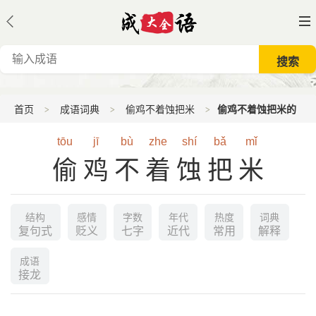
首页
成语词典
偷鸡不着蚀把米
偷鸡不着蚀把米的
意思
tōu
jī
bù
zhe
shí
bǎ
mǐ
偷鸡不着蚀把米
结构
感情
字数
年代
热度
词典
复句式
贬义
七字
近代
常用
解释
成语
接龙