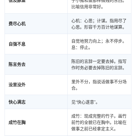
比喻信用非常好。
心机：心思；计谋。指用尽了
费尽心机
心思。形容千方百计地谋算。
自觉地努力向上；永不停步。
自强不息
息：停止。
陈旧的言辞一定要去掉。指写
陈言务去
作时务必要去掉陈旧的言辞。
里外不分，指说话做事不分场
没里没外
合。
快心满志
见“快心遂意”。
成竹：现成完整的竹子。画竹
成竹在胸
前竹的全貌已在胸中。比喻在
做事之前已经拿定主义。