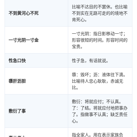
比喻不达目的不罢休。也比喻
不到黄河心不死
不到实在无路可走的的境地不
肯死心。
一寸光阴：指日影移动一寸；
一寸光阴一寸金
形容很短的时间。形容时间的
宝贵。
性急口快
性子急，有话就说。
隳：毁坏；沥：液体往下滴。
隳肝沥胆
比喻待人忠心耿耿，赤诚无
比。
敷衍：将就应付；不认真。
了：了结。将就应付地把事办
敷衍了事
了。指做事不认真；缺乏责任
心。
指全家人。用在表示家族负