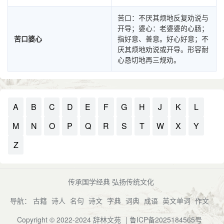
苦口：不厌其烦地反复劝说与
开导；婆心：老婆婆的心肠；
苦口婆心
指好意、善意。好心好意；不
厌其烦地劝说或开导。形容耐
心恳切地再三规劝。
A
B
C
D
E
F
G
H
J
K
L
M
N
O
P
Q
R
S
T
W
X
Y
Z
传承国学经典 弘扬传统文化
导航：
古籍
诗人
名句
诗文
字典
词典
成语
英文单词
作文
Copyright © 2022-2024
辞林文苑
|
鲁ICP备2025184565号