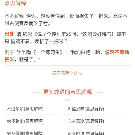
意思解释
基本解释
俗语。鸡没有偷到，反而损失了一把米。比喻本
想占便宜反而吃了亏。
出处
清·钱彩《说岳全传》第25回：“这艄公好晦气！却不
是‘偷鸡不着，反折了一把米’？”
例子
叶圣陶《一个练习生》：“我们白跑一趟，
偷鸡不着蚀
把米
，就是了。”
展开阅读全文 ∨
基础信息
拼音
tōu jī bù zhe shí bǎ mǐ
更多成语的意思解释
注音
ㄊㄡ ㄐ一 ㄅㄨˋ ˙ㄓㄜ ㄕˊ ㄅㄚˇ ㄇ一ˇ
不过尔尔(意思解释)
卑谄足恭(意思解释)
繁体
婾鶏不着蝕把米
感情
偷鸡不着蚀把米
是贬义词。
僧多粥少(意思解释)
心灰意冷(意思解释)
用法
作宾语、定语、分句；用于有坏心的人。
穷乡僻壤(意思解释)
正身明法(意思解释)