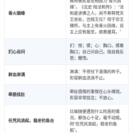
教称彼此意志相投为“香火因
缘”。《北史·陆法和传》：“法
香火姻缘
和是求佛之人，尚不希释梵天
王坐处，岂规王位？但于空王
佛所，与主上有香火因缘，且
主上应有报至，故救援耳。”
扪：按；摸；心：胸口。摸着
扪心自问
胸口；自己问自己。指自我反
思；醒悟。
淋漓：不停往下滴落的样子。
鲜血淋漓
形容鲜血流淌不止。
牵扯感情的事情在心头缠绕。
牵肠挂肚
形容非常挂念；不放心。
比喻随便遇到什么险恶的情
况，都信心十足，毫不动摇。
任凭风浪起，稳坐钓鱼台
同“任凭风浪起，稳坐钓鱼
船”。