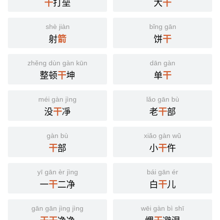
打垒
大
干
干
shè jiàn
bǐng gān
射
饼
箭
干
zhěng dùn gàn kūn
dān gàn
整顿
坤
单
干
干
méi gàn jìng
lǎo gān bù
没
凈
老
部
干
干
gàn bù
xiǎo gàn wǔ
部
小
仵
干
干
yī gān èr jìng
bái gān ér
一
二净
白
儿
干
干
gān gān jìng jìng
wēi gàn bì shī