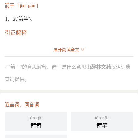
箭干
[ jiàn gàn ]
⒈ 见“箭竿”。
引证解释
⒈ 见“箭竿”。
展开阅读全文 ∨
分字解释
※ "箭干"的意思解释、箭干是什么意思由
辞林文苑
汉语词典
jiàn
gān gàn
查词提供。
箭
干
近音词、同音词
jiàn gǎn
jiàn gān
箭笴
箭竿