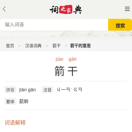
首页
汉语词典
箭干
箭干的意思
jiàn
gān
箭干
jiàn gān
ㄐ一ㄢˋ ㄍㄢ
拼音
注音
箭幹
繁体
词语解释