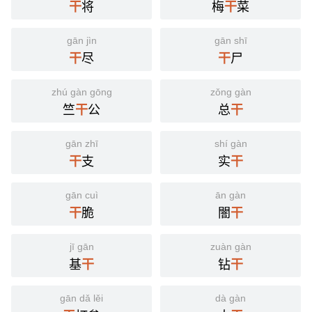
将
梅
菜
干
干
gān jìn
gān shī
尽
尸
干
干
zhú gàn gōng
zǒng gàn
竺
公
总
干
干
gān zhī
shí gàn
支
实
干
干
gān cuì
ān gàn
脆
闇
干
干
jī gān
zuàn gàn
基
钻
干
干
gān dǎ lěi
dà gàn