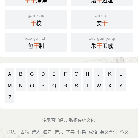
净净
煨
避湿
干
干
干
gàn xiào
ān gàn
校
安
干
干
bāo gān zhì
zhū gān yù qī
包
制
朱
玉戚
干
干
A
B
C
D
E
F
G
H
J
K
L
M
N
O
P
Q
R
S
T
W
X
Y
Z
传承国学经典 弘扬传统文化
导航：
古籍
诗人
名句
诗文
字典
词典
成语
英文单词
作文