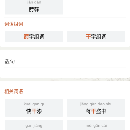
jiàn gǎn
箭簳
词语组词
字组词
字组词
箭
干
造句
相关词语
kuài gān qī
jiǎng gàn dào shū
快
漆
蒋
盗书
干
干
gàn jiàng
méi gān cài