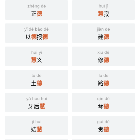
zhèng dé
huì jì
正
寂
德
慧
yǐ dé bào dé
jiàn dé
以
报
建
德
德
德
huì yì
xiū dé
义
修
慧
德
tǔ dé
lù dé
土
路
德
德
yá hòu huì
qín dé
牙后
琴
慧
德
jí huì
guì dé
姞
贵
慧
德