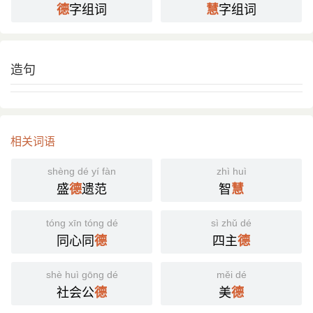
字组词
字组词
德
慧
造句
相关词语
shèng dé yí fàn
zhì huì
盛
遗范
智
德
慧
tóng xīn tóng dé
sì zhǔ dé
同心同
四主
德
德
shè huì gōng dé
měi dé
社会公
美
德
德