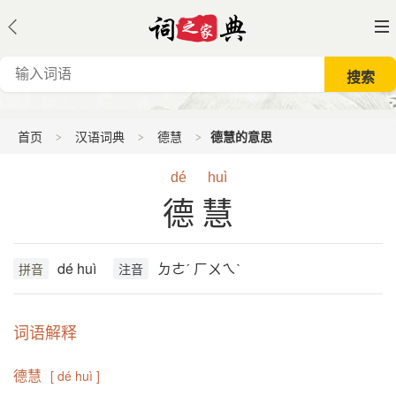
首页
汉语词典
德慧
德慧的意思
dé
huì
德慧
dé huì
ㄉㄜˊ ㄏㄨㄟˋ
拼音
注音
词语解释
德慧
[ dé huì ]