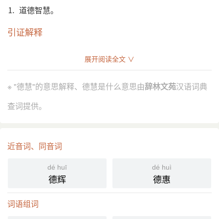
⒈ 道德智慧。
引证解释
⒈ 道德智慧。
展开阅读全文 ∨
《孟子·尽心上》：“人之有德慧术知者，恒存乎疢
引
疾。”
※ "德慧"的意思解释、德慧是什么意思由
辞林文苑
汉语词典
汉 刘向 《说苑·建本》：“惟学问可以广明德慧也。”
查词提供。
分字解释
dé
huì
德
慧
近音词、同音词
dé huī
dé huì
德辉
德惠
词语组词