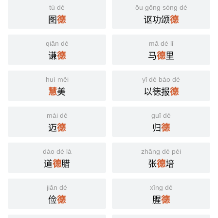
tú dé
ōu gōng sòng dé
图
讴功颂
德
德
qiān dé
mǎ dé lǐ
谦
马
里
德
德
huì měi
yǐ dé bào dé
美
以徳报
慧
德
mài dé
guī dé
迈
归
德
德
dào dé là
zhāng dé péi
道
腊
张
培
德
德
jiǎn dé
xīng dé
俭
腥
德
德