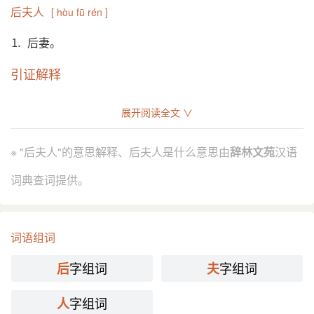
后夫人
[ hòu fū rén ]
⒈ 后妻。
引证解释
⒈ 后妻。
展开阅读全文 ∨
唐 韩愈 《唐故朝散大夫商州刺史除名徙封州董府君
引
墓志铭》：“其季女，后夫人之子。”
※ "后夫人"的意思解释、后夫人是什么意思由
辞林文苑
汉语
分字解释
词典查词提供。
hòu
fū fú
rén
后
夫
人
词语组词
字组词
字组词
后
夫
字组词
人