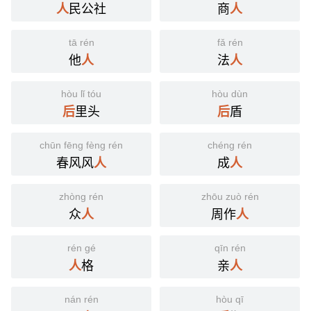
民公社
商
人
人
tā rén
fǎ rén
他
法
人
人
hòu lǐ tóu
hòu dùn
里头
盾
后
后
chūn fēng fèng rén
chéng rén
春风风
成
人
人
zhòng rén
zhōu zuò rén
众
周作
人
人
rén gé
qīn rén
格
亲
人
人
nán rén
hòu qī