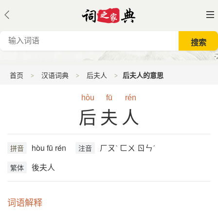
首页
汉语词典
后夫人
后夫人的意思
hòu
fū
rén
后夫人
hòu fū rén
ㄏㄡˋ ㄈㄨ ㄖㄣˊ
拼音
注音
後夫人
繁体
词语解释