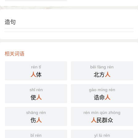
造句
相关词语
rén tǐ
běi fāng rén
体
北方
人
人
shǐ rén
gào mìng rén
使
诰命
人
人
shāng rén
rén mín qún zhòng
伤
民群众
人
人
bǐ rén
yī lù rén