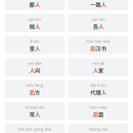
鄙
一路
人
人
zéi rén
wú rén
贼
吾
人
人
lǐ rén
hòu hàn shū
里
汉书
人
后
rén jiān
rén jiā
间
家
人
人
hòu fāng
dài lǐ rén
方
代理
后
人
cháng rén
hòu miàn
常
面
人
后
rén mín gōng shè
shāng rén