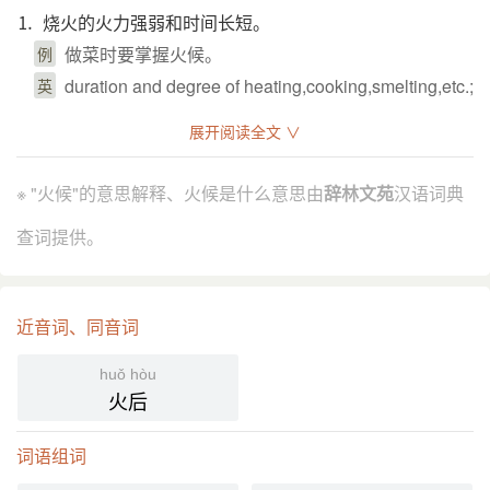
⒈ 烧火的火力强弱和时间长短。
做菜时要掌握火候。
例
duration and degree of heating,cooking,smelting,etc.;
英
⒉ 比喻修养的程度。
展开阅读全文 ∨
他的演技还不到火候。
例
level of attainment;
英
※ "火候"的意思解释、火候是什么意思由
辞林文苑
汉语词典
⒊ 比喻关健时刻。
查词提供。
正在战斗的火候上，援军赶到了。
例
a crucial moment;
英
近音词、同音词
引证解释
huǒ hòu
⒈ 烹饪时火力的强弱和时间的长短。
火后
唐 段成式 《酉阳杂俎·酒食》：“贞元 中，有一将军家
引
出饭食，每説物无不堪喫，惟在火候，善均五味。”
词语组词
宋 苏轼 《猪肉颂》：“待他自熟莫催他，火候足时他