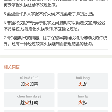
杨朔 《黄海日出》：“她们四发四中，摧毁了四辆坦
何去掌握火候让汤不致溢出来。
克靶，武艺可算练到火候。”
5.蒸蛋羹许多人掌握不好火候,不是蒸老了,就是没熟。
⒋ 比喻紧要的时机。
6.曹操将汉献帝玩弄于股掌之间,随时可以颠覆汉室,却迟迟
《孽海花》第三十回：“三儿 暗忖那话儿来了，但是
引
不肯篡位,也是看出火候未到,不宜操之过急。
我不可卤莽，便把心事露出，火候还没有熟呢。”
鲁迅 《伪自由书·后记》：“现在，听说已到组织团体
7.青铜器时代的陶器，除了保留早期绳纹和几何印纹的传统
的火候了。”
外，还有一种经过较高火候烧制而接近结晶的硬陶。
国语辞典
火候
[ huǒ hòu ]
相关词语
⒈ 火力的大小与时间的长短。
rú huǒ rú tú
huǒ lóng
唐·段成式《酉阳杂俎·卷七·酒食》：「每说无物不堪
引
如
如荼
龙
火
火
吃，唯在火候，善均五味。」
chèn huǒ dǎ jié
huǒ là
⒉ 比喻学力修养的功夫。
趁
打劫
辣
火
火
《儒林外史·第三回》：「本道看你的文字，火候到
引
了，即在此科，一定发达。」