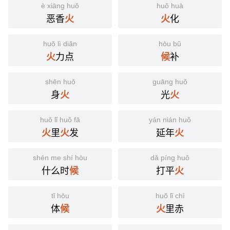
è xiāng huǒ
huǒ huà
英语
heat control, maturity, crucial moment
恶香
化
火
火
德语
Dauer und Hitzegrad beim Kochen, Heizen,
huǒ lì diǎn
hòu bǔ
Schmelzen (S)​
力点
补
火
候
法语
contrôle de la température, maturité, moment crucial
shēn huǒ
guāng huǒ
分字解释
身
光
火
火
huǒ
hòu
火
候
huǒ lǐ huǒ fā
yán nián huǒ
里
发
延年
火
火
火
shén me shí hòu
dǎ píng huǒ
什么时
打平
候
火
tǐ hòu
huǒ lǐ chì
体
里赤
候
火