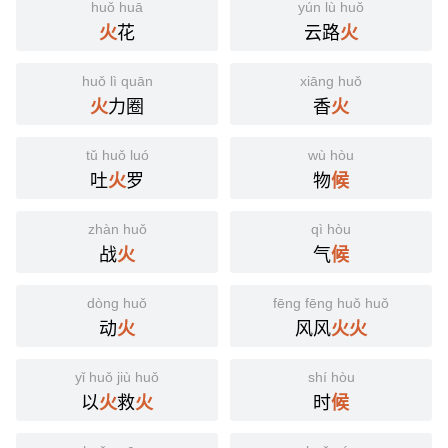
huǒ huā
yún lù huǒ
花
云路
火
火
huǒ lì quān
xiāng huǒ
力圈
香
火
火
tǔ huǒ luó
wù hòu
吐
罗
物
火
候
zhàn huǒ
qì hòu
战
气
火
候
dòng huǒ
fēng fēng huǒ huǒ
动
风风
火
火
火
yǐ huǒ jiù huǒ
shí hòu
以
救
时
火
火
候