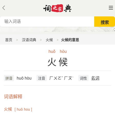
首页
汉语词典
火候
火候的意思
huǒ
hòu
火候
huǒ hòu
ㄏㄨㄛˇ ㄏㄡˋ
名词
拼音
注音
词性
词语解释
火候
[ huǒ hou ]