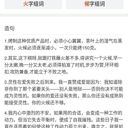
自美。”
字组词
字组词
火
候
明 沉德符 《野获编·士人·金华二名士》：“﹝ 吴少君
﹞孤介有洁癖……炊饭择好米，自视火候。”
叶圣陶 《未厌集·小病》：“口味咸淡，火候文烈，只
造句
要经她的手，便刚好恰当，最合适于我。”
⒉ 指方士炼丹的功候。
1.烤制这种优质产品时，必须小心翼翼，茶叶上的湿气在蒸
发时，火候必须逐渐减小，一次只能烤150克。
唐 白居易 《天坛峰下赠杜录事》诗：“河车九转宜精
引
鍊，火候三年在好看。”
2.其实,这下棋呀,就跟打铁蘸火差不多,得讲究一个火候,早一
元 史九敬先 《庄周梦》第二折：“汞铅丹灶，能平善
分太嫩,晚一分又太老,必须得掐准了时机,步步为营,环环相
消，火候最难调。”
扣,攻防兼备,才能立于不败之地。
《西游记》第七回：“真个光阴迅速，不觉七七四十九
3.灵性在爱失败之后到来。我一直赞成爱是因为：我知道除
日， 老君 的火候俱全。”
非你到了那个紧要关头——别人是地狱——否则你决不可能
⒊ 比喻道德、学问、技艺等修养工夫的成熟。
成为灵性的。如果你的爱还没有失败，那么你还没有成熟到
清 黄宗羲 《＜钱退山诗文＞序》：“以才识涵濡藴
引
能接受灵性。你的火候还不够。
蓄，更当俟之以火候。”
4.我内心中激烈的不安，如果用的合适，会变成一种工作的
《儒林外史》第三回：“本道看你的文字，火候到了，
动力。但当它失去平衡时，便成了自我摧残。这些日子我一
即在此科，一定发达。”
直在寻思着如何使这种工作动力孤立出来，换言之，就是如