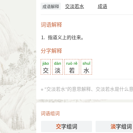
交淡若水
成语
成语解释
词语解释
⒈ 指道义上的往来。
分字解释
jiāo
dàn
ruò rě
shuǐ
交
淡
若
水
※ "交淡若水"的意思解释、交淡若水是什么
词语组词
字组词
字组词
交
淡