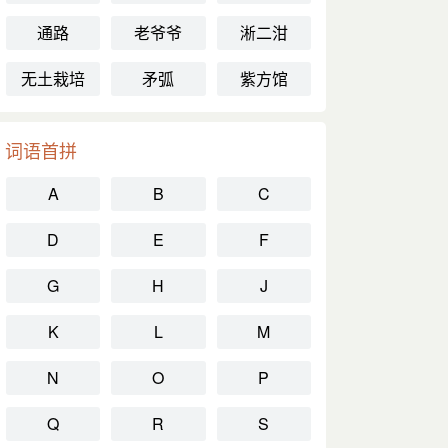
通路
老爷爷
淅二泔
无土栽培
矛弧
紫方馆
词语首拼
A
B
C
D
E
F
G
H
J
K
L
M
N
O
P
Q
R
S