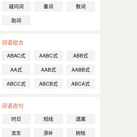
疑问词
量词
数词
助词
词语组合
ABAC式
AABC式
ABB式
AA式
AAB式
AABB式
ABCC式
ABCB式
ABCA式
词语造句
时日
短线
遗属
龙东
添补
树枝