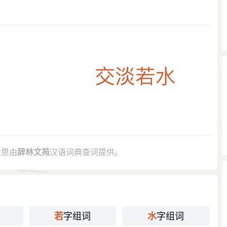
意思由
辞林文苑
汉语词典查词提供。
字组词
字组词
若
水