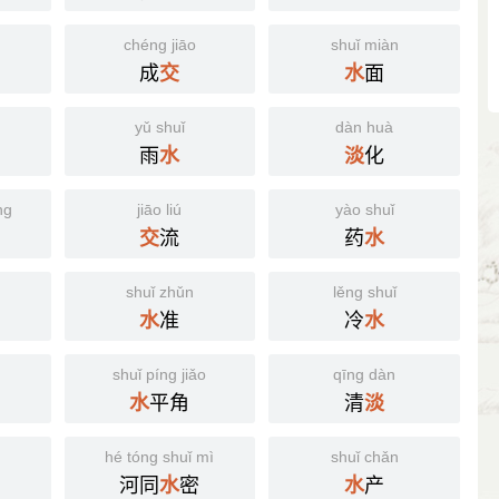
chéng jiāo
shuǐ miàn
成
面
交
水
yǔ shuǐ
dàn huà
雨
化
水
淡
ng
jiāo liú
yào shuǐ
流
药
交
水
shuǐ zhǔn
lěng shuǐ
准
冷
水
水
shuǐ píng jiǎo
qīng dàn
平角
清
水
淡
hé tóng shuǐ mì
shuǐ chǎn
河同
密
产
水
水