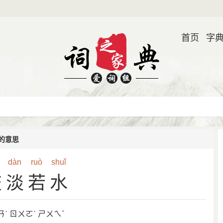
首页
字
的意思
dàn
ruò
shuǐ
交淡若水
ˋ ㄖㄨㄛˋ ㄕㄨㄟˇ