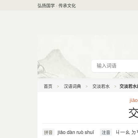
弘扬国学 · 传承文化
首页
汉语词典
交淡若水
交淡若水
jiāo
jiāo dàn ruò shuǐ
ㄐ一ㄠ ㄉㄢ
拼音
注音