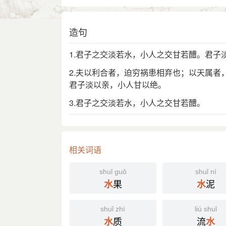
造句
1.君子之交淡若水，小人之交甘若醴。君子
2.夫以利合者，迫穷祸患相弃也；以天属
君子淡以亲，小人甘以绝。
3.君子之交淡若水，小人之交甘若醴。
相关词语
shuǐ guǒ
shuǐ ní
果
泥
水
水
shuǐ zhì
liú shuǐ
质
流
水
水