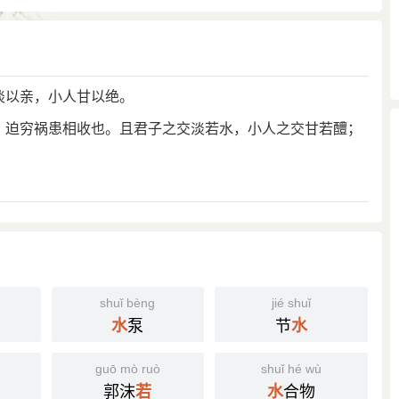
淡以亲，小人甘以绝。
者，迫穷祸患相收也。且君子之交淡若水，小人之交甘若醴；
shuǐ bèng
jié shuǐ
泵
节
水
水
guō mò ruò
shuǐ hé wù
郭沫
合物
若
水