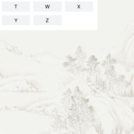
T
W
X
Y
Z