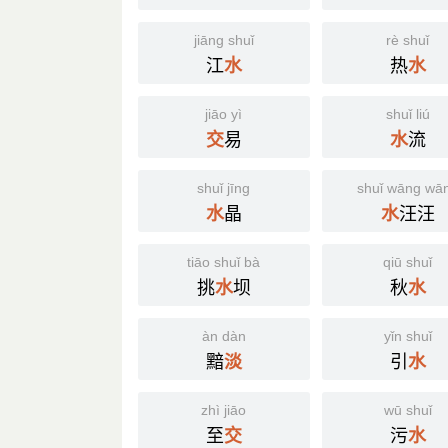
jiāng shuǐ
rè shuǐ
江
热
水
水
jiāo yì
shuǐ liú
易
流
交
水
shuǐ jīng
shuǐ wāng wā
晶
汪汪
水
水
tiāo shuǐ bà
qiū shuǐ
挑
坝
秋
水
水
àn dàn
yǐn shuǐ
黯
引
淡
水
zhì jiāo
wū shuǐ
至
污
交
水