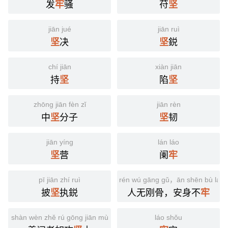
发
骚
苻
牢
坚
jiān jué
jiān ruì
决
鋭
坚
坚
chí jiān
xiàn jiān
持
陷
坚
坚
zhōng jiān fèn zǐ
jiān rèn
中
分子
韧
坚
坚
jiān yíng
lán láo
营
阑
坚
牢
pī jiān zhí ruì
rén wú gāng gǔ，ān shēn bù láo
披
执鋭
人无刚骨，安身不
坚
牢
shàn wèn zhě rú gōng jiān mù
láo shǒu