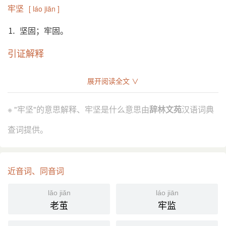
牢坚
[ láo jiān ]
⒈ 坚固；牢固。
引证解释
⒈ 坚固；牢固。
展开阅读全文 ∨
汉 王充 《论衡·无形》：“如使成器入灶更火，牢坚不
引
可復变。”
※ "牢坚"的意思解释、牢坚是什么意思由
辞林文苑
汉语词典
唐 白居易 《庐山桂》诗：“枝干日长大，根荄日牢
坚。”
查词提供。
分字解释
近音词、同音词
láo
jiān
牢
坚
lǎo jiǎn
láo jiān
老茧
牢监