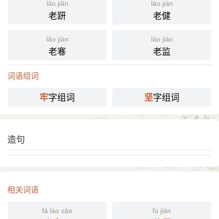
lǎo jiǎn
lǎo jiàn
老趼
老健
lǎo jiàn
lǎo jiān
老寋
老监
词语组词
字组词
字组词
牢
坚
造句
相关词语
fā láo sāo
fú jiān