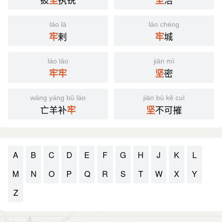
坚
坚
láo là
láo chéng
剌
城
牢
牢
láo láo
jiān mì
密
牢
牢
坚
wáng yáng bǔ láo
jiān bù kě cuī
亡羊补
不可摧
牢
坚
A
B
C
D
E
F
G
H
J
K
L
M
N
O
P
Q
R
S
T
W
X
Y
Z