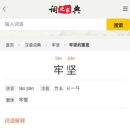
首页
汉语词典
牢坚
牢坚的意思
láo
jiān
牢坚
láo jiān
ㄌㄠˊ ㄐ一ㄢ
拼音
注音
牢堅
繁体
词语解释