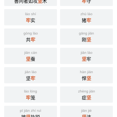
善问者如攻
木
守
坚
牢
láo shí
zhū láo
实
猪
牢
牢
gòng láo
gāng jiān
共
刚
牢
坚
jiān cán
jiān láo
蚕
牢
坚
坚
jiān láo
hàn jiān
坚
悍
牢
坚
láo lóng
zhèng jiān
笼
症
牢
坚
pī jiān zhí ruì
jiān jié
披
执锐
洁