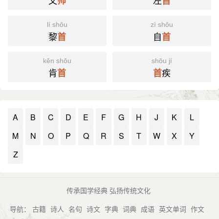
文
左
帅
首
lí shǒu
zì shǒu
黎
自
首
首
kěn shǒu
shǒu jí
肯
疾
首
首
A
B
C
D
E
F
G
H
J
K
L
M
N
O
P
Q
R
S
T
W
X
Y
Z
传承国学经典 弘扬传统文化
导航：
古籍
诗人
名句
诗文
字典
词典
成语
英文单词
作文