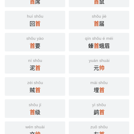
席
鼠
首
首
huí shǒu
shǒu jiè
回
届
首
首
shǒu yào
qín shǒu é méi
要
螓
蛾眉
首
首
ní shǒu
yuán shuài
泥
元
首
帅
zéi shǒu
mái shǒu
贼
埋
首
首
shǒu jí
yì shǒu
级
鹢
首
首
wén shuài
zuǒ shǒu