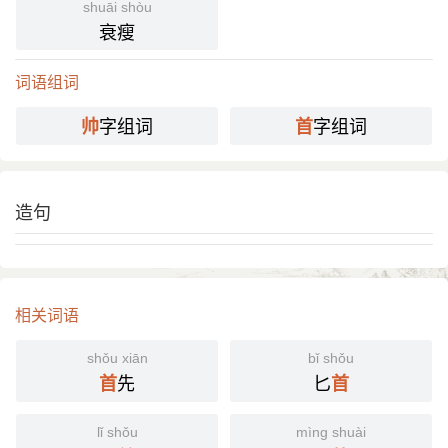
shuāi shòu
衰瘦
词语组词
字组词
字组词
帅
首
造句
相关词语
shǒu xiān
bǐ shǒu
先
匕
首
首
lǐ shǒu
mìng shuài