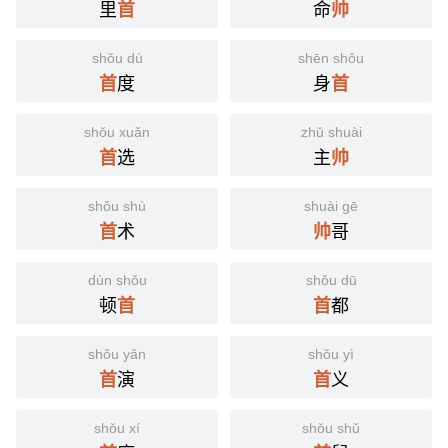
里
命
首
帅
shǒu dù
shēn shǒu
度
身
首
首
shǒu xuǎn
zhǔ shuài
选
主
首
帅
shǒu shù
shuài gē
术
哥
首
帅
dùn shǒu
shǒu dū
顿
都
首
首
shǒu yǎn
shǒu yì
演
义
首
首
shǒu xí
shǒu shǔ