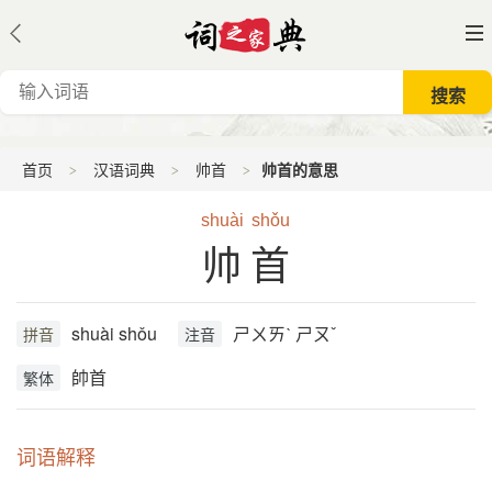
首页
汉语词典
帅首
帅首的意思
shuài
shǒu
帅首
shuài shǒu
ㄕㄨㄞˋ ㄕㄡˇ
拼音
注音
帥首
繁体
词语解释