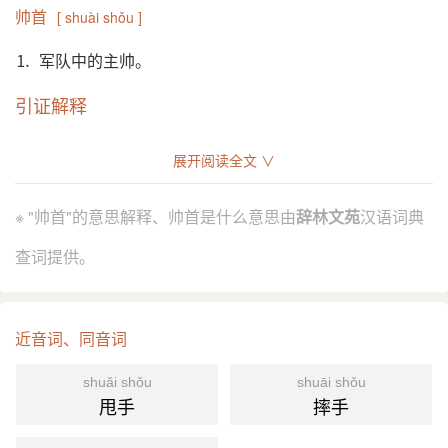
帅首
[ shuài shǒu ]
⒈ 军队中的主帅。
引证解释
⒈ 军队中的主帅。
展开阅读全文 ∨
元 无名氏 《锁魔镜》第三折：“左右列合后先锋，簇
引
拥着元戎帅首。”
※ "帅首"的意思解释、帅首是什么意思由
辞林文苑
汉语词典
元 邓学可 《端正好·乐道》套曲：“汉钟离 原是箇帅
首， 蓝采和 本是箇俳优。”
查词提供。
分字解释
近音词、同音词
shuài
shǒu
帅
首
shuǎi shǒu
shuāi shǒu
甩手
摔手