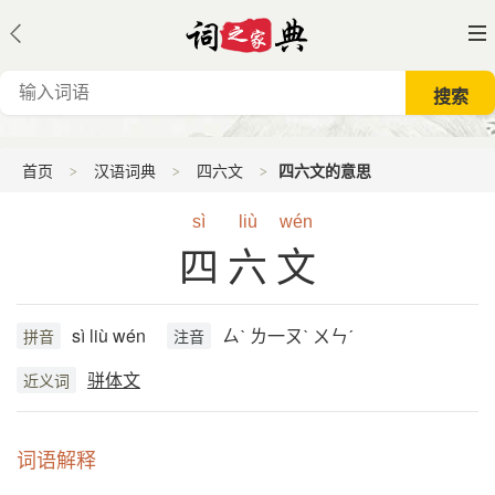
首页
汉语词典
四六文
四六文的意思
sì
liù
wén
四六文
sì liù wén
ㄙˋ ㄌ一ㄡˋ ㄨㄣˊ
拼音
注音
骈体文
近义词
词语解释