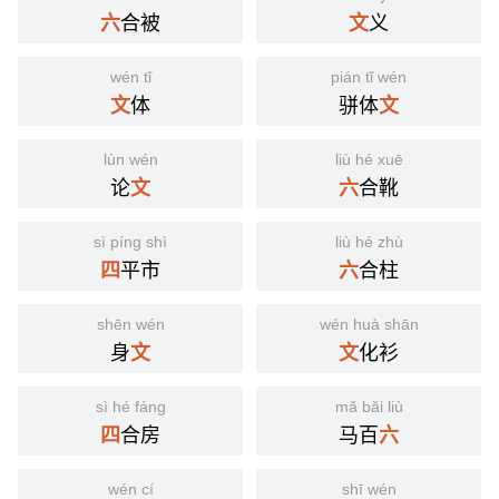
合被
义
六
文
wén tǐ
pián tǐ wén
体
骈体
文
文
lùn wén
liù hé xuē
论
合靴
文
六
sì píng shì
liù hé zhù
平市
合柱
四
六
shēn wén
wén huà shān
身
化衫
文
文
sì hé fáng
mǎ bǎi liù
合房
马百
四
六
wén cí
shī wén