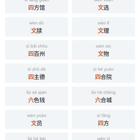
方馆
选
四
文
wén dú
wén lǐ
牍
理
文
文
sì bǎi zhōu
wén wù
百州
物
四
文
sì zhǔ dé
sì hé yuàn
主德
合院
四
四
liù sè qián
liù hé chéng
色钱
合城
六
六
wén yuán
sì fāng
员
方
文
四
liù hé bèi
wén yì