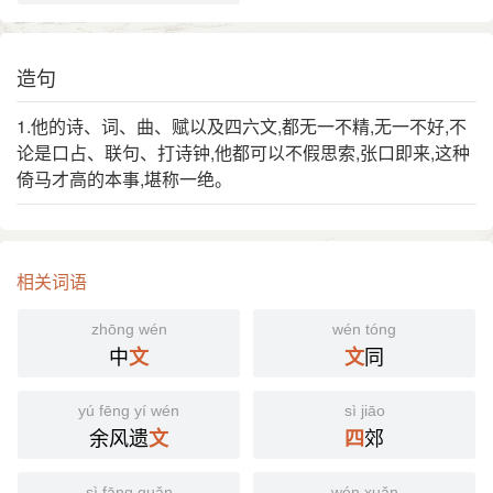
造句
1.他的诗、词、曲、赋以及四六文,都无一不精,无一不好,不
论是口占、联句、打诗钟,他都可以不假思索,张口即来,这种
倚马才高的本事,堪称一绝。
相关词语
zhōng wén
wén tóng
中
同
文
文
yú fēng yí wén
sì jiāo
余风遗
郊
文
四
sì fāng guǎn
wén xuǎn