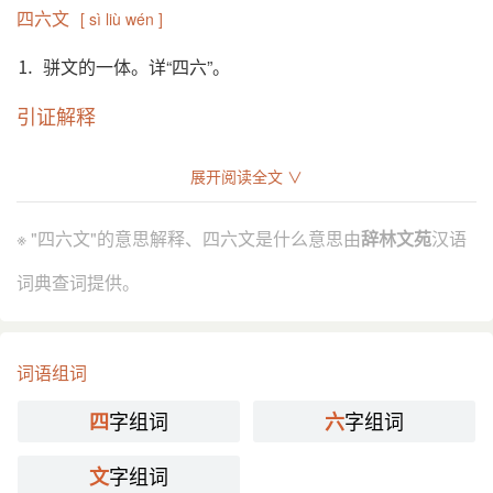
四六文
[ sì liù wén ]
⒈ 骈文的一体。详“四六”。
引证解释
⒈ 骈文的一体。详“四六”。
展开阅读全文 ∨
分字解释
※ "四六文"的意思解释、四六文是什么意思由
辞林文苑
汉语
sì
liù lù
wén
词典查词提供。
四
六
文
词语组词
字组词
字组词
四
六
字组词
文