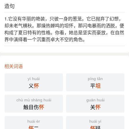
造句
替，孰能光辅五君，寅亮二代者哉？”
1.它没有华丽的艳装，只彼一身的葱茏。它已抛弃了幻想，
国语辞典
却未老气横秋。那燥热蝉鸣的坦怀，那闪电暴雨的洒脱，便
构成了夏日特有的性格。你看，她总是坚实而豪放，在自然
坦怀
[ tǎn huái ]
界中演绎着一个沉重而卓大不空的角色。
⒈ 坦开胸怀。比喻真诚相见。
《宋书·卷五三·张永传》：「时萧思话在彭城，义宣
引
虑二人不相谐缉，与思话书，劝与永坦怀。」
相关词语
⒉ 比喻胸怀坦荡。
yì huái
píng tǎn
《文选·王俭·褚渊碑文并序》：「自非坦怀至公，永
引
义
平
怀
坦
鉴崇替，孰能光辅五君，寅亮二代者哉！」
分字解释
chù mù shāng huái
guān huái
触目伤
关
怀
怀
tǎn
huái
坦
怀
huái èr
huái yí
二
疑
怀
怀