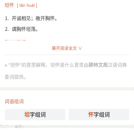
坦怀
[ tǎn huái ]
⒈ 开诚相见；敞开胸怀。
⒉ 谓胸怀坦荡。
引证解释
展开阅读全文 ∨
⒈ 开诚相见；敞开胸怀。
《宋书·张永传》：“时 萧思话 在 彭城，义宣 虑二人
引
※ "坦怀"的意思解释、坦怀是什么意思由
辞林文苑
汉语词典
不相谐缉，与 思话 书，劝与 永 坦怀。”
查词提供。
《续资治通鉴·宋徽宗宣和七年》：“朝廷虑其交恶，
命 蔡靖 代 度。靖 至，坦怀待之。”
郭沫若 《十批判书·韩非子的批判》：“韩非 在 先秦
诸子中为最后起，他的思想中摄收有各家的成分，无
词语组词
论是作为亲人而坦怀地顺受，或作为敌人而无情地逆
字组词
字组词
击。”
坦
怀
⒉ 谓胸怀坦荡。
南朝 齐 王俭 《禇渊碑文》：“自非坦怀至公，永鉴崇
引