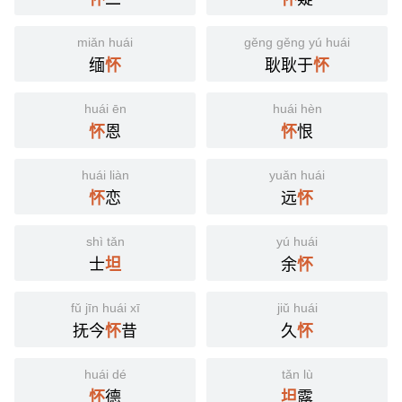
miǎn huái
gěng gěng yú huái
缅
耿耿于
怀
怀
huái ēn
huái hèn
恩
恨
怀
怀
huái liàn
yuǎn huái
恋
远
怀
怀
shì tǎn
yú huái
士
余
坦
怀
fǔ jīn huái xī
jiǔ huái
抚今
昔
久
怀
怀
huái dé
tǎn lù
德
露
怀
坦