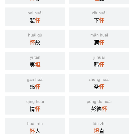
bēi huái
xià huái
悲
下
怀
怀
huái gù
mǎn huái
故
满
怀
怀
yí tǎn
jī huái
夷
羁
坦
怀
gǎn huái
shèng huái
感
圣
怀
怀
qíng huái
péng dé huái
情
彭德
怀
怀
huái rén
tǎn zhí
人
直
怀
坦