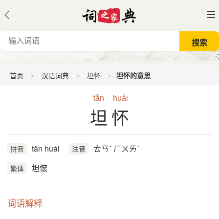
首页
汉语词典
坦怀
坦怀的意思
tǎn
huái
坦怀
tǎn huái
ㄊㄢˇ ㄏㄨㄞˊ
拼音
注音
坦懷
繁体
词语解释