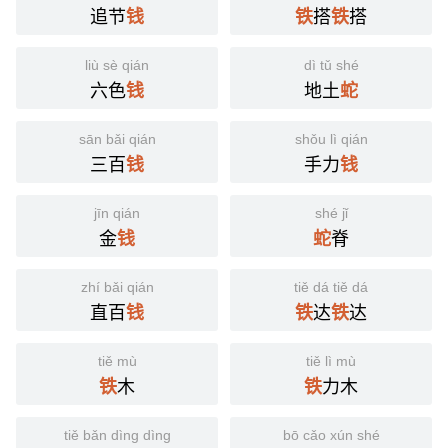
追节
搭
搭
钱
铁
铁
liù sè qián
dì tǔ shé
六色
地土
钱
蛇
sān bǎi qián
shǒu lì qián
三百
手力
钱
钱
jīn qián
shé jǐ
金
脊
钱
蛇
zhí bǎi qián
tiě dá tiě dá
直百
达
达
钱
铁
铁
tiě mù
tiě lì mù
木
力木
铁
铁
tiě bǎn dìng dìng
bō cǎo xún shé