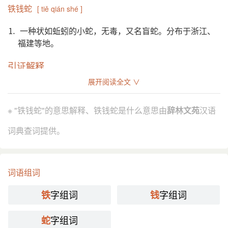
铁钱蛇
[ tiě qián shé ]
⒈ 一种状如蚯蚓的小蛇，无毒，又名盲蛇。分布于浙江、
福建等地。
引证解释
展开阅读全文 ∨
⒈ 一种状如蚯蚓的小蛇，无毒，又名盲蛇。分布于 浙江、
福建 等地。
※ "铁钱蛇"的意思解释、铁钱蛇是什么意思由
辞林文苑
汉语
鲁迅 《野草·死火》：“我的身上喷出一缕黑烟，上升
引
如铁线蛇。”
词典查词提供。
分字解释
词语组词
tiě
qián
shé yí
铁
钱
蛇
字组词
字组词
铁
钱
字组词
蛇