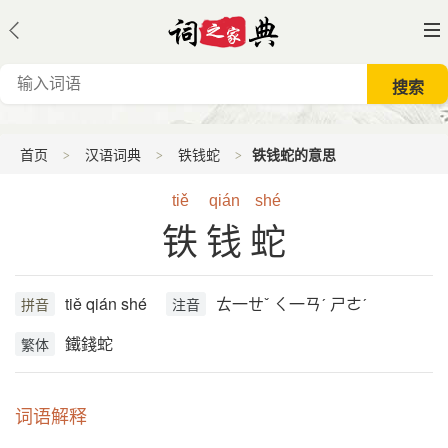
首页
汉语词典
铁钱蛇
铁钱蛇的意思
tiě
qián
shé
铁钱蛇
tiě qián shé
ㄊ一ㄝˇ ㄑ一ㄢˊ ㄕㄜˊ
拼音
注音
鐵錢蛇
繁体
词语解释