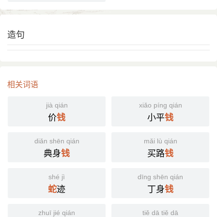
造句
相关词语
jià qián
xiǎo píng qián
价
小平
钱
钱
diǎn shēn qián
mǎi lù qián
典身
买路
钱
钱
shé jì
dīng shēn qián
迹
丁身
蛇
钱
zhuī jié qián
tiě dā tiě dā