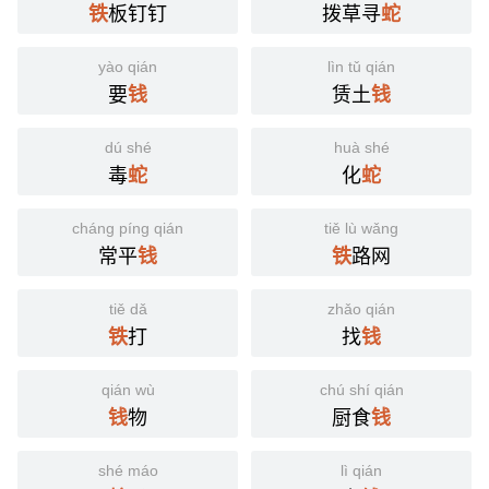
板钉钉
拨草寻
铁
蛇
yào qián
lìn tǔ qián
要
赁土
钱
钱
dú shé
huà shé
毒
化
蛇
蛇
cháng píng qián
tiě lù wǎng
常平
路网
钱
铁
tiě dǎ
zhǎo qián
打
找
铁
钱
qián wù
chú shí qián
物
厨食
钱
钱
shé máo
lì qián