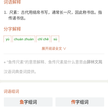
词语解释
⒈ 尺素：古代用绢帛书写，通常长一尺，因此称书信。指
传递书信。
分字解释
yú
chuán zhuàn
chǐ chě
sù
鱼
传
尺
素
展开阅读全文 ∨
※ "鱼传尺素"的意思解释、鱼传尺素是什么意思由
辞林文苑
汉语词典查词提供。
词语组词
字组词
字组词
鱼
传