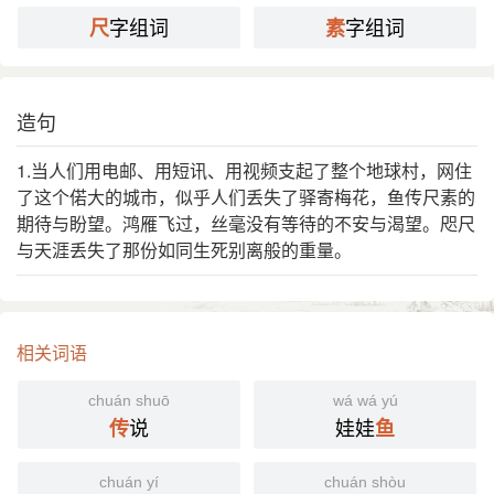
字组词
字组词
尺
素
造句
1.当人们用电邮、用短讯、用视频支起了整个地球村，网住
了这个偌大的城市，似乎人们丢失了驿寄梅花，鱼传尺素的
期待与盼望。鸿雁飞过，丝毫没有等待的不安与渴望。咫尺
与天涯丢失了那份如同生死别离般的重量。
相关词语
chuán shuō
wá wá yú
说
娃娃
传
鱼
chuán yí
chuán shòu