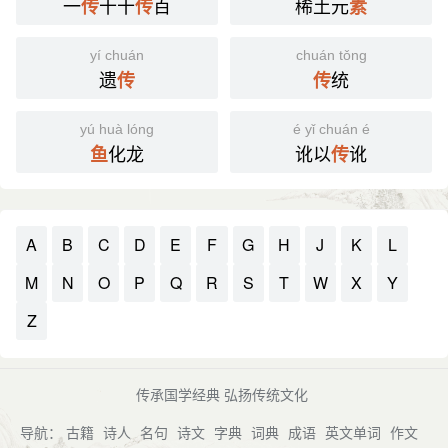
一
十十
百
稀土元
传
传
素
yí chuán
chuán tǒng
遗
统
传
传
yú huà lóng
é yǐ chuán é
化龙
讹以
讹
鱼
传
A
B
C
D
E
F
G
H
J
K
L
M
N
O
P
Q
R
S
T
W
X
Y
Z
传承国学经典 弘扬传统文化
导航：
古籍
诗人
名句
诗文
字典
词典
成语
英文单词
作文