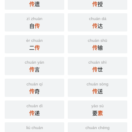
遗
授
传
传
zì zhuàn
chuán dá
自
达
传
传
èr chuán
chuán shū
二
输
传
传
chuán yán
chuán shì
言
世
传
传
chuán qí
chuán sòng
奇
送
传
传
chuán dì
yào sù
递
要
传
素
liú chuán
chuán chéng