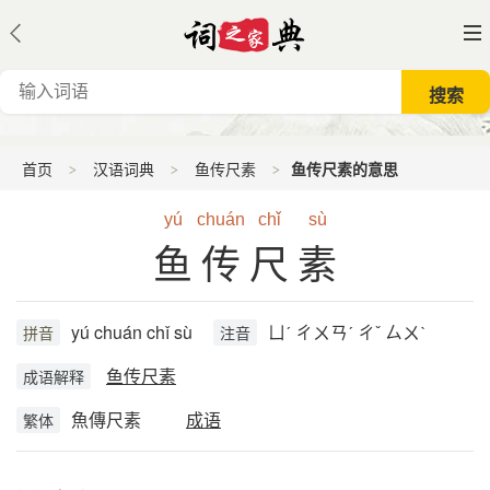
首页
汉语词典
鱼传尺素
鱼传尺素的意思
yú
chuán
chǐ
sù
鱼传尺素
yú chuán chǐ sù
ㄩˊ ㄔㄨㄢˊ ㄔˇ ㄙㄨˋ
拼音
注音
鱼传尺素
成语解释
魚傳尺素
成语
繁体