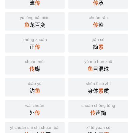
流
承
传
传
yú lóng bǎi biàn
chuán rǎn
龙百变
染
鱼
传
zhèng zhuàn
jiǎn sù
正
简
传
素
chuán méi
yú mù hùn zhū
媒
目混珠
传
鱼
diào yú
shēn tǐ sù zhì
钓
身体
质
鱼
素
wài zhuàn
chuán shēng tǒng
外
声筒
传
传
yī chuán shí shí chuán bǎi
xī tǔ yuán sù