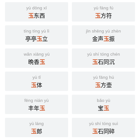
yù dōng xī
yù fāng fú
东西
方符
玉
玉
tíng tíng yù lì
jīn shēng yù zhèn
亭亭
立
金声
振
玉
玉
wǎn xiāng yù
yù shí tóng chén
晩香
石同沉
玉
玉
yù tǐ
yù fāng hú
体
方壶
玉
玉
fēng nián yù
bǎo yù
丰年
宝
玉
玉
yù láng
yù shí tóng suì
郎
石同碎
玉
玉