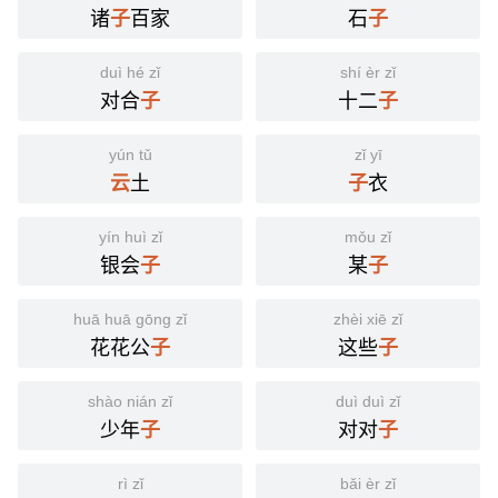
诸
百家
石
子
子
duì hé zǐ
shí èr zǐ
对合
十二
子
子
yún tǔ
zǐ yī
土
衣
云
子
yín huì zǐ
mǒu zǐ
银会
某
子
子
huā huā gōng zǐ
zhèi xiē zǐ
花花公
这些
子
子
shào nián zǐ
duì duì zǐ
少年
对对
子
子
rì zǐ
bǎi èr zǐ