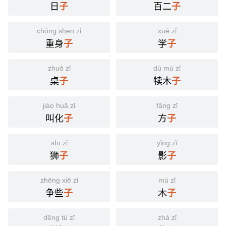
日
百二
子
子
chóng shēn zi
xué zǐ
重身
学
子
子
zhuō zǐ
dú mù zǐ
桌
犊木
子
子
jiào huā zǐ
fāng zǐ
叫化
方
子
子
shī zǐ
yǐng zǐ
狮
影
子
子
zhēng xiē zǐ
mù zǐ
争些
木
子
子
dēng tú zǐ
zhá zǐ