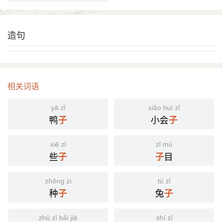
造句
相关词语
yā zǐ
xiǎo huì zǐ
鸭
小会
子
子
xiē zǐ
zǐ mù
些
目
子
子
zhǒng zi
tù zǐ
种
兔
子
子
zhū zǐ bǎi jiā
shí zǐ