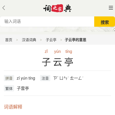
首页
汉语词典
子云亭
子云亭的意思
zǐ
yún
tíng
子云亭
zǐ yún tíng
ㄗˇ ㄩㄣˊ ㄊ一ㄥˊ
拼音
注音
子雲亭
繁体
词语解释