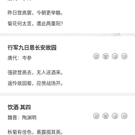
昨日登高罢，今朝更举觞。
菊花何太苦，遭此两重阳？
行军九日思长安故园
原
繁
译
拼
唐代
：
岑参
强欲登高去，无人送酒来。
遥怜故园菊，应傍战场开。
饮酒·其四
原
繁
译
拼
魏晋
：
陶渊明
秋菊有佳色，裛露掇其英。