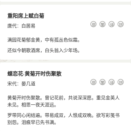
重阳席上赋白菊
原
繁
译
拼
唐代
：
白居易
满园花菊郁金黄，中有孤丛色似霜。
还似今朝歌酒席，白头翁入少年场。
蝶恋花·黄菊开时伤聚散
原
繁
译
拼
宋代
：
晏几道
黄菊开时伤聚散。曾记花前，共说深深愿。重见金英人
未见。相思一夜天涯远。
罗带同心闲结遍。带易成双，人恨成双晚。欲写彩笺书
别怨。泪痕早已先书满。