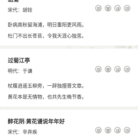
原
繁
译
拼
宋代
：
胡铨
卧病高秋留海浦，明日重阳更风雨。
杜门不出长苍苔，令我天涯心独苦。
过菊江亭
原
繁
译
拼
明代
：
于谦
杖履逍遥五柳旁，一辞独擅晋文章。
黄花本是无情物，也共先生晚节香。
醉花阴·黄花谩说年年好
原
繁
译
拼
宋代
：
辛弃疾