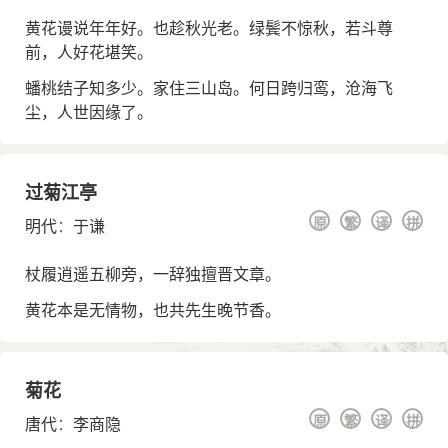
黄花谩说年年好。也趁秋光老。绿鬓不惊秋，若斗尊
前，人好花堪笑。
蟠桃结子知多少。家住三山岛。何日跨归鸾，沧海飞
尘，人世因缘了。
过菊江亭
原
繁
译
拼
明代
：
于谦
杖履逍遥五柳旁，一辞独擅晋文章。
黄花本是无情物，也共先生晚节香。
菊花
原
繁
译
拼
唐代
：
李商隐