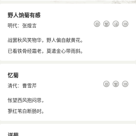
野人饷菊有感
原
繁
译
拼
明代
：
张煌言
战罢秋风笑物华，野人偏自献黄花。
已看铁骨经霜老，莫遣金心带雨斜。
忆菊
原
繁
拼
清代
：
曹雪芹
怅望西风抱闷思，
蓼红苇白断肠时。
送菊