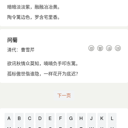
暗暗淡淡紫，融融冶冶黄。
陶令篱边色，罗含宅里香。
问菊
原
繁
译
拼
清代
：
曹雪芹
欲讯秋情众莫知，喃喃负手叩东篱。
孤标傲世偕谁隐，一样花开为底迟？
下一页
A
B
C
D
E
F
G
H
J
K
L