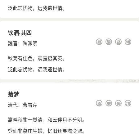
泛此忘忧物，远我遗世情。
饮酒·其四
原
繁
译
拼
魏晋
：
陶渊明
秋菊有佳色，裛露掇其英。
泛此忘忧物，远我遗世情。
菊梦
原
繁
译
拼
清代
：
曹雪芹
篱畔秋酣一觉清，和云伴月不分明。
登仙非慕庄生蝶，忆旧还寻陶令盟。