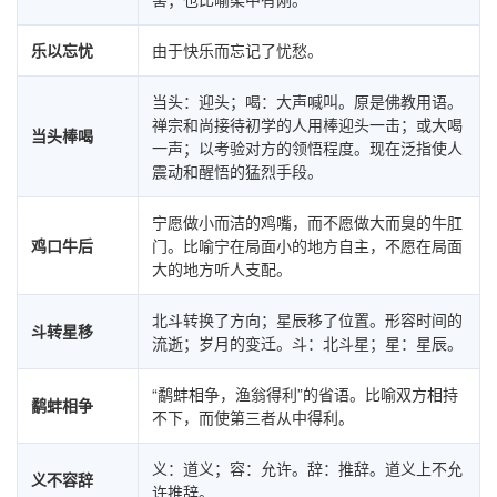
乐以忘忧
由于快乐而忘记了忧愁。
当头：迎头；喝：大声喊叫。原是佛教用语。
禅宗和尚接待初学的人用棒迎头一击；或大喝
当头棒喝
一声；以考验对方的领悟程度。现在泛指使人
震动和醒悟的猛烈手段。
宁愿做小而洁的鸡嘴，而不愿做大而臭的牛肛
鸡口牛后
门。比喻宁在局面小的地方自主，不愿在局面
大的地方听人支配。
北斗转换了方向；星辰移了位置。形容时间的
斗转星移
流逝；岁月的变迁。斗：北斗星；星：星辰。
“鹬蚌相争，渔翁得利”的省语。比喻双方相持
鹬蚌相争
不下，而使第三者从中得利。
义：道义；容：允许。辞：推辞。道义上不允
义不容辞
许推辞。