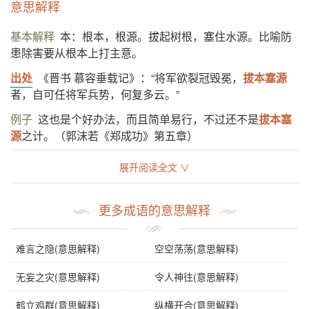
意思解释
基本解释
本：根本，根源。拔起树根，塞住水源。比喻防
患除害要从根本上打主意。
出处
《晋书 慕容垂载记》：“将军欲裂冠毁冕，
拔本塞源
者，自可任将军兵势，何复多云。”
例子
这也是个好办法，而且简单易行，不过还不是
拔本塞
源
之计。（郭沫若《郑成功》第五章）
展开阅读全文 ∨
基础信息
拼音
bá běn sè yuán
更多成语的意思解释
注音
ㄅㄚˊ ㄅㄣˇ ㄙㄜˋ ㄩㄢˊ
难言之隐(意思解释)
空空荡荡(意思解释)
繁体
拔本僿源
感情
拔本塞源
是贬义词。
无妄之灾(意思解释)
令人神往(意思解释)
用法
作谓语、定语；指人的行为。
鹤立鸡群(意思解释)
纵横开合(意思解释)