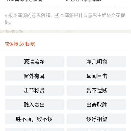
※ 拔本塞源的意思解释、拔本塞源是什么意思由辞林文苑提
供。
成语接龙(顺接)
源清流净
净几明窗
窗外有耳
耳闻目击
击节称赏
赏不遗贱
贱入贵出
出奇取胜
胜不骄，败不馁
馁殍相望