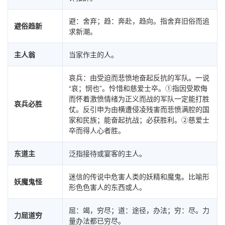
避：舍弃；趋：奔赴，趋向。指舍弃旧俗而追
避俗趋新
求新潮。
主人翁
当家作主的人。
哀兵：由受迫而悲愤地奋起反抗的军队。一说
“哀；悯也”。怜惜和慈爱士卒。①指因受欺侮
而怀着激愤情绪为正义而战的军队一定能打胜
哀兵必胜
仗。反引申为由横遭侵凌残害而悲愤满腔的国
家和民族；能奋起抗战；必获胜利。②慈爱士
卒而得人心者胜。
东道主
泛指接待或宴客的主人。
迷信的传说中危害人类的妖精和魔鬼。比喻形
妖魔鬼怪
形色色害人的东西或人。
屈：竭，穷尽；道：途径，办法；穷：尽。力
力屈道穷
量办法都已穷尽。