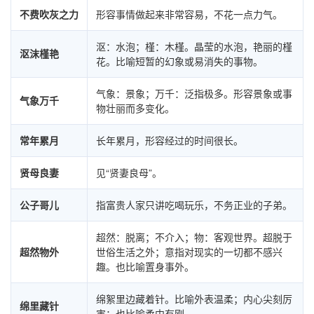
不费吹灰之力
形容事情做起来非常容易，不花一点力气。
沤：水泡；槿：木槿。晶莹的水泡，艳丽的槿
沤沫槿艳
花。比喻短暂的幻象或易消失的事物。
气象：景象；万千：泛指极多。形容景象或事
气象万千
物壮丽而多变化。
常年累月
长年累月，形容经过的时间很长。
贤母良妻
见“贤妻良母”。
公子哥儿
指富贵人家只讲吃喝玩乐，不务正业的子弟。
超然：脱离；不介入；物：客观世界。超脱于
超然物外
世俗生活之外；意指对现实的一切都不感兴
趣。也比喻置身事外。
绵絮里边藏着针。比喻外表温柔；内心尖刻厉
绵里藏针
害；也比喻柔中有刚。