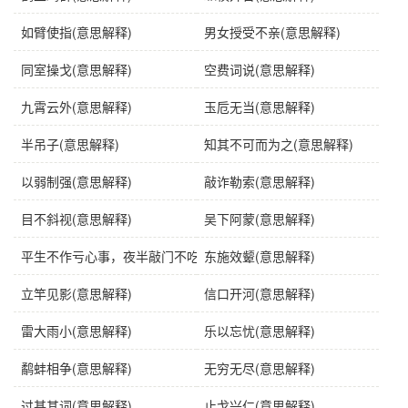
近义词
本末倒置、拔本塞原
如臂使指(意思解释)
男女授受不亲(意思解释)
英语
abandon sources
同室操戈(意思解释)
空费词说(意思解释)
字义分解
九霄云外(意思解释)
玉卮无当(意思解释)
半吊子(意思解释)
知其不可而为之(意思解释)
bá
běn
sāi sài sè
yuán
拔
本
塞
源
以弱制强(意思解释)
敲诈勒索(意思解释)
目不斜视(意思解释)
吴下阿蒙(意思解释)
平生不作亏心事，夜半敲门不吃惊(意思解释)
东施效颦(意思解释)
立竿见影(意思解释)
信口开河(意思解释)
雷大雨小(意思解释)
乐以忘忧(意思解释)
鹬蚌相争(意思解释)
无穷无尽(意思解释)
过甚其词(意思解释)
止戈兴仁(意思解释)