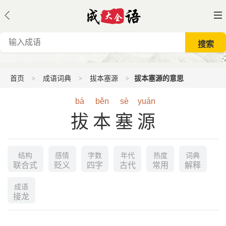
首页
成语词典
拔本塞源
拔本塞源的意思
bá
běn
sè
yuán
拔本塞源
结构
感情
字数
年代
热度
词典
联合式
贬义
四字
古代
常用
解释
成语
接龙