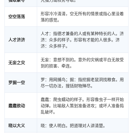
形容冷冷清清，空无所有的情景或指心里没着
空空荡荡
落的感觉。
人才：指德才兼备的人或有某种特长的人。济
人才济济
济：众多的样子。形容有才能的人很多。济
济：众多样子。
无妄：意想不到的。意外的灾祸或平白无故受
无妄之灾
到的损害、牵连。
罗：用网捕鸟；掘：指挖掘老鼠洞找粮食。用
罗掘一空
尽一切办法，搜括财物殚尽。
蠢蠢：爬虫蠕动的样子。形容像虫子一样开始
蠢蠢欲动
动弹。比喻敌人策划准备进攻；或坏人准备捣
乱破坏。
晓以大义
晓：使人明白。把道理对人讲清楚。