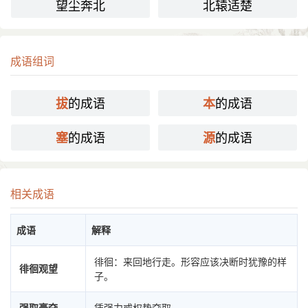
望尘奔北
北辕适楚
成语组词
的成语
的成语
拔
本
的成语
的成语
塞
源
相关成语
成语
解释
徘徊：来回地行走。形容应该决断时犹豫的样
徘徊观望
子。
强取豪夺
凭强力或权势夺取。