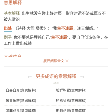
意思解释
基本解释
出生就没有碰上好时辰。形容时运不济或慨叹不
被人赏识。
出处
《诗经 大雅 桑柔》：“我
生不逢辰
，逢天僤怒。”
例子
你不要总是埋怨自己“
生不逢辰
”，要自己创造条件，在
工作上做出成绩。
基础信息
展开阅读全文 ∨
拼音
shēng bù féng chén
更多成语的意思解释
注音
ㄕㄥ ㄅㄨˋ ㄈㄥˊ ㄔㄣˊ
正音
“辰”，不能读作“cén”。
自暴自弃(意思解释)
狐群狗党(意思解释)
感情
生不逢辰
是贬义词。
敬业乐群(意思解释)
轮焉奂焉(意思解释)
用法
主谓式；作谓语、定语；含贬义。
习非成是(意思解释)
形影相顾(意思解释)