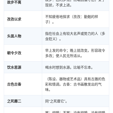
故步不离
现状，不求上进。
不知疲倦地探求（孜孜：勤勉的样
孜孜以求
子）。
指在社会上有较大名声或势力的人（多
头面人物
含贬义）。
早上发的命令；晚上就改变。形容政令
朝令夕改
多改；使人民无所适从。
饮水思源
喝水时想到水源。比喻不忘本。
（陈设、器物或艺术品）具有古雅的色
古色古香
彩和情调。古香：古书画散发出的气
味。
之死靡二
同“之死靡它”。
翼：翅膀；不翼：没有翅膀。没有翅膀