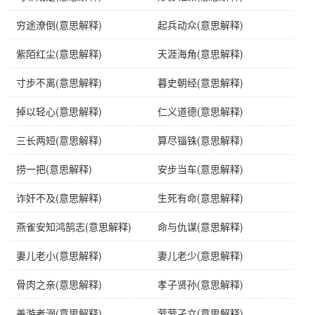
辨形
“辰”，不能写作“晨”。
穷途潦倒(意思解释)
起兵动众(意思解释)
近义词
生不逢时、时运不济
反义词
吉人天相、吉星高照
紫陌红尘(意思解释)
天涯海角(意思解释)
英语
born at a wrong time（be born under an evil star）
寸步不离(意思解释)
暮史朝经(意思解释)
掉以轻心(意思解释)
仁义道德(意思解释)
字义分解
三长两短(意思解释)
算尽锱铢(意思解释)
shēng
bù fǒu
féng
chén
生
不
逢
辰
捞一把(意思解释)
安步当车(意思解释)
诈奸不及(意思解释)
生死有命(意思解释)
燕雀安知鸿鹄志(意思解释)
命与仇谋(意思解释)
妻儿老小(意思解释)
妻儿老少(意思解释)
骨肉之亲(意思解释)
孝子贤孙(意思解释)
善游者溺(意思解释)
茕茕孑立(意思解释)