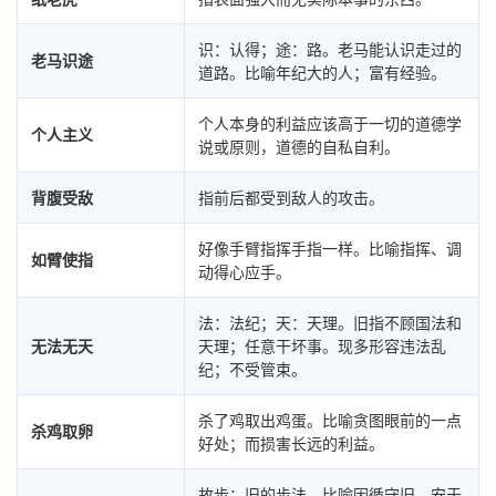
识：认得；途：路。老马能认识走过的
老马识途
道路。比喻年纪大的人；富有经验。
个人本身的利益应该高于一切的道德学
个人主义
说或原则，道德的自私自利。
背腹受敌
指前后都受到敌人的攻击。
好像手臂指挥手指一样。比喻指挥、调
如臂使指
动得心应手。
法：法纪；天：天理。旧指不顾国法和
无法无天
天理；任意干坏事。现多形容违法乱
纪；不受管束。
杀了鸡取出鸡蛋。比喻贪图眼前的一点
杀鸡取卵
好处；而损害长远的利益。
故步：旧的步法。比喻因循守旧，安于