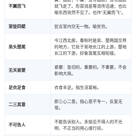
不翼而飞
就飞走了。形容消息等流传迅速；也比
喻东西突然不见了。也作“无翼而飞”。
室徒四壁
犹言室内空无一物。喻贫穷。
今江西北部，春秋时是吴、楚两国交界
吴头楚尾
的地方，它处于吴地长江的上游，楚地
长江的下游，好象首尾互相衔接。
紧要：急切的，重要的。不重要，不会
无关紧要
影响大局。
足衣足食
衣食丰足。指生活富裕。
即三心二意。指心意不专一，反复无
二三其意
常。
不能告诉别人。多指见不得人的不光
不可告人
明、不正当的用心或行径。