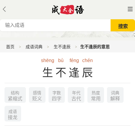
首页
成语词典
生不逢辰
生不逢辰的意思
shēng
bù
féng
chén
生不逢辰
结构
感情
字数
年代
热度
词典
紧缩式
贬义
四字
古代
常用
解释
成语
接龙