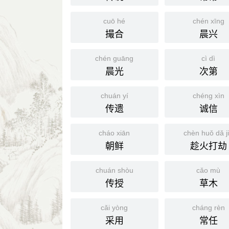
cuō hé
chén xīng
撮合
晨兴
chén guāng
cì dì
晨光
次第
chuán yí
chéng xìn
传遗
诚信
cháo xiān
chèn huǒ dǎ j
朝鲜
趁火打劫
chuán shòu
cǎo mù
传授
草木
cǎi yòng
cháng rèn
采用
常任