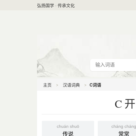
弘扬国学 · 传承文化
主页
汉语词典
C词语
C
chuán shuō
cháng chán
传说
常常