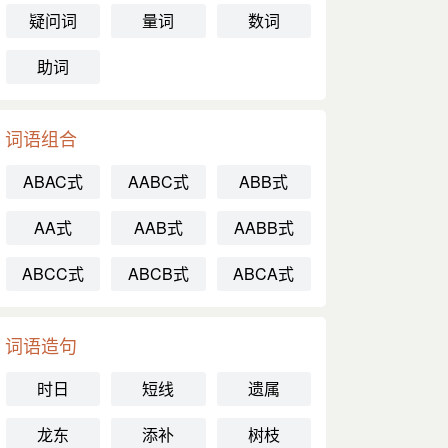
疑问词
量词
数词
助词
词语组合
ABAC式
AABC式
ABB式
AA式
AAB式
AABB式
ABCC式
ABCB式
ABCA式
词语造句
时日
短线
遗属
龙东
添补
树枝