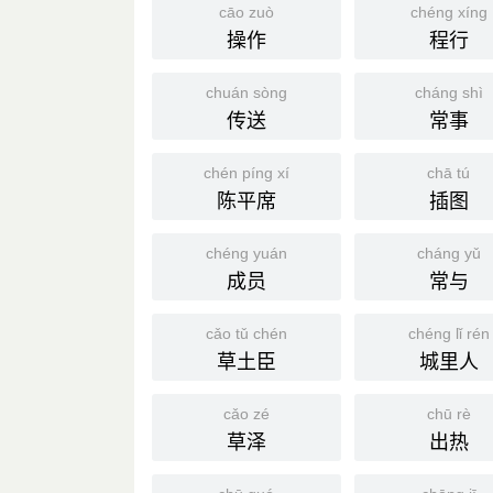
cāo zuò
chéng xíng
操作
程行
chuán sòng
cháng shì
传送
常事
chén píng xí
chā tú
陈平席
插图
chéng yuán
cháng yǔ
成员
常与
cǎo tǔ chén
chéng lǐ rén
草土臣
城里人
cǎo zé
chū rè
草泽
出热