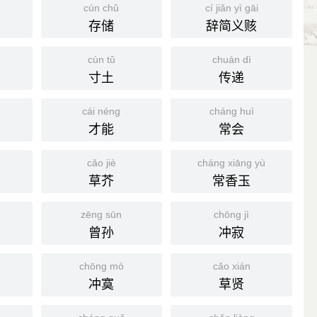
cún chǔ
cí jiǎn yì gāi
存储
辞简义赅
cùn tǔ
chuán dì
寸土
传递
cái néng
cháng huì
才能
常会
cǎo jiè
cháng xiāng yù
草芥
常香玉
zēng sūn
chōng jì
曾孙
冲寂
chōng mò
cǎo xián
冲寞
草贤