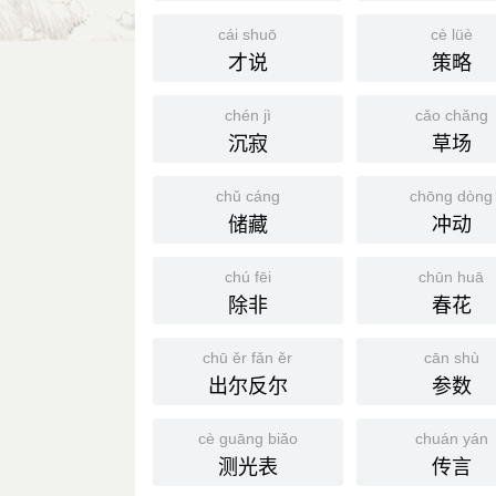
cái shuō
cè lüè
才说
策略
chén jì
cǎo chǎng
沉寂
草场
chǔ cáng
chōng dòng
储藏
冲动
chú fēi
chūn huā
除非
春花
chū ěr fǎn ěr
cān shù
出尔反尔
参数
cè guāng biǎo
chuán yán
测光表
传言