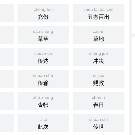
chōng fèn
chǒu tài bǎi chū
充份
丑态百出
cǎo shèng
cǎo dì
草圣
草地
chuán dá
chōng jué
传达
冲决
chuán shū
cì jiào
传输
赐教
zhā zhàng
chūn rì
查帐
春日
cǐ cì
chuán shì
此次
传世