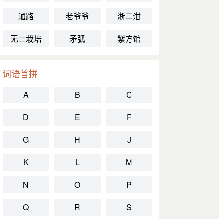
通路
老爷爷
淅二泔
无土栽培
矛弧
紫方馆
词语首拼
A
B
C
D
E
F
G
H
J
K
L
M
N
O
P
Q
R
S