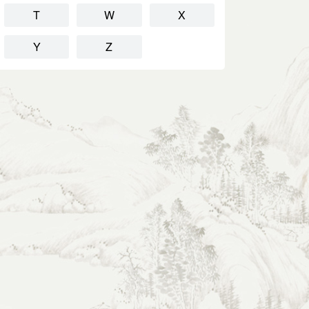
T
W
X
Y
Z