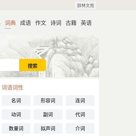
辞林文苑
典
词典
成语
作文
诗词
古籍
英语
词语词性
名词
形容词
连词
动词
副词
代词
数量词
拟声词
介词