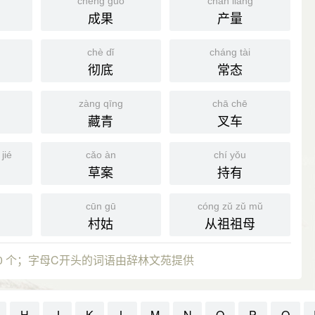
chéng guǒ
chǎn liàng
成果
产量
chè dǐ
cháng tài
彻底
常态
zàng qīng
chā chē
藏青
叉车
jié
cǎo àn
chí yǒu
草案
持有
cūn gū
cóng zǔ zǔ mǔ
村姑
从祖祖母
0 个；字母C开头的词语由辞林文苑提供
H
J
K
L
M
N
O
P
Q