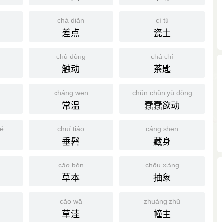
chà diǎn
cí tǔ
差点
瓷土
chù dòng
chá chí
触动
茶匙
cháng wēn
chǔn chǔn yù dòng
常温
蠢蠢欲动
ié
chuí tiáo
cáng shēn
垂髫
藏身
cǎo běn
chōu xiàng
草本
抽象
cǎo wā
zhuàng zhǔ
草洼
幢主