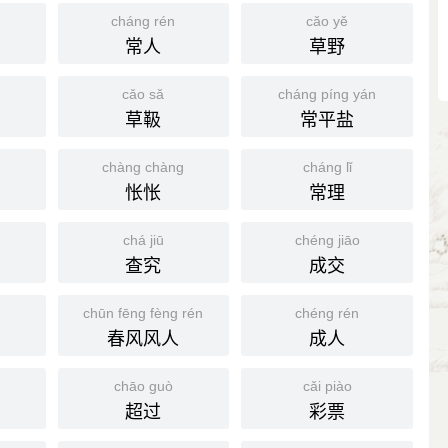
cháng rén
cǎo yě
常人
草野
cǎo sǎ
cháng píng yán
草靸
常平盐
chàng chàng
cháng lǐ
怅怅
常理
chá jiū
chéng jiāo
查究
成交
chūn fēng fèng rén
chéng rén
春风风人
成人
chāo guò
cǎi piào
超过
彩票