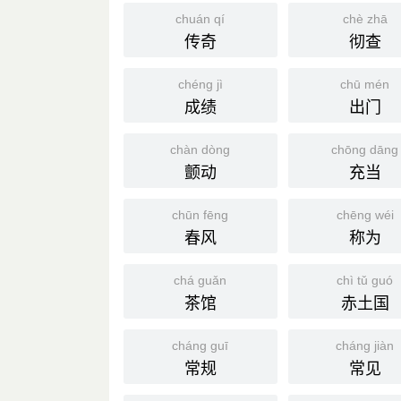
chuán qí
chè zhā
传奇
彻查
chéng jì
chū mén
成绩
出门
chàn dòng
chōng dāng
颤动
充当
chūn fēng
chēng wéi
春风
称为
chá guǎn
chì tǔ guó
茶馆
赤土国
cháng guī
cháng jiàn
常规
常见