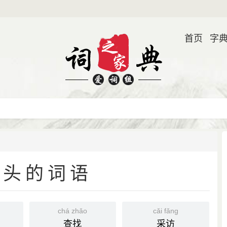
首页
字
开头的词语
g
chá zhǎo
cǎi fǎng
查找
采访