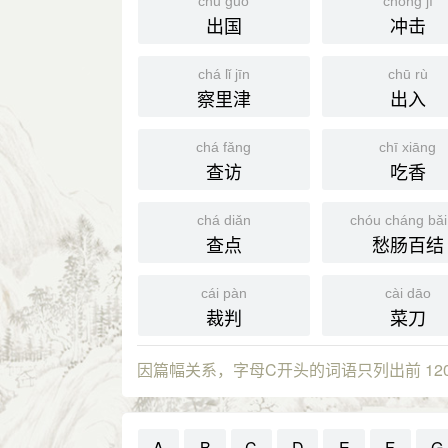
chū guó
chōng jī
出国
冲击
chá lǐ jīn
chū rù
察里津
出入
chá fǎng
chī xiāng
查访
吃香
chá diǎn
chóu cháng bǎi 
查点
愁肠百结
cái pàn
cài dāo
裁判
菜刀
因篇幅关系，字母C开头的词语只列出前 12
A
B
C
D
E
F
G