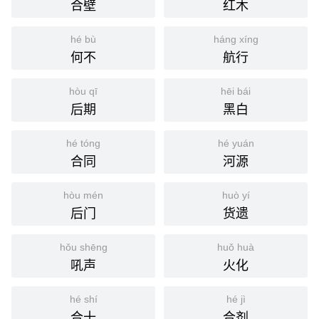
合壁
红木
hé bù
háng xíng
何不
航行
hòu qī
hēi bái
后期
黑白
hé tóng
hé yuán
合同
河源
hòu mén
huò yí
后门
货遗
hǒu shēng
huǒ huà
吼声
火化
hé shí
hé jì
合十
合剂