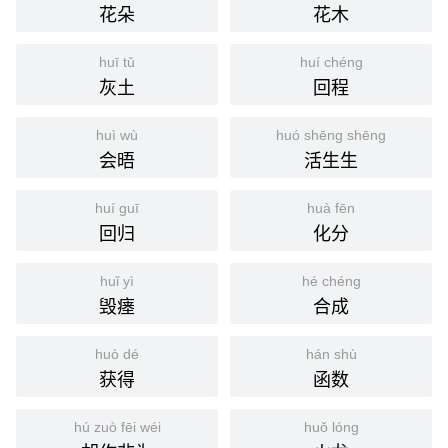
花朵
花木
huī tǔ
huí chéng
灰土
回程
huì wù
huó shēng shēng
会晤
活生生
huí guī
huà fēn
回归
化分
huǐ yì
hé chéng
毁瘗
合成
huò dé
hán shù
获得
函数
hú zuò fēi wéi
huǒ lóng