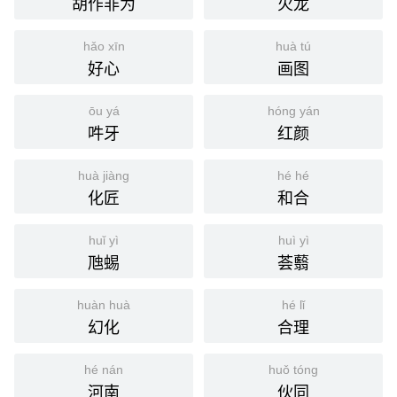
胡作非为
火龙
hǎo xīn
huà tú
好心
画图
ōu yá
hóng yán
吽牙
红颜
huà jiàng
hé hé
化匠
和合
huǐ yì
huì yì
虺蜴
荟蘙
huàn huà
hé lǐ
幻化
合理
hé nán
huǒ tóng
河南
伙同