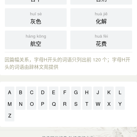
huī sè
huà jiě
灰色
化解
háng kōng
huā fèi
航空
花费
因篇幅关系，字母H开头的词语只列出前 120 个；字母H开
头的词语由辞林文苑提供
A
B
C
D
E
F
G
H
J
K
L
M
N
O
P
Q
R
S
T
W
X
Y
Z