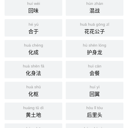
huí wèi
hùn zhàn
回味
混战
hé yú
huā huā gōng zǐ
合于
花花公子
huà chéng
hù shēn lóng
化成
护身龙
huà shēn fǎ
huì cān
化身法
会餐
huà shū
huí yì
化枢
回翼
huáng tǔ dì
hòu lǐ tóu
黄土地
后里头