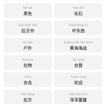
hēi sè
huà shí
黑色
化石
hòu hàn shū
huài dōng xī
后汉书
坏东西
hù wài
huáng hǎi hǎi zhàn
户外
黄海海战
huà wù
hé yíng
化物
合营
hé jī
huān yíng
合击
欢迎
hòu fāng
hún hún è è
后方
浑浑噩噩