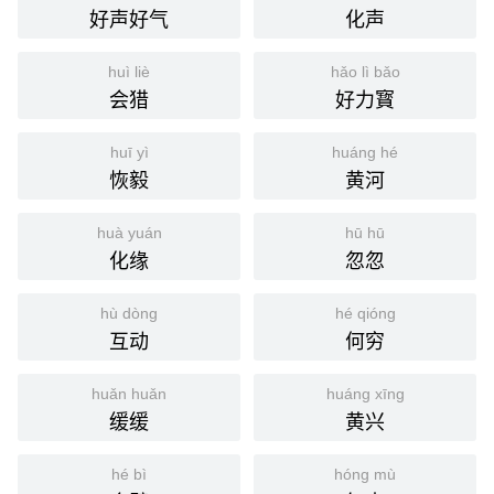
好声好气
化声
huì liè
hǎo lì bǎo
会猎
好力寳
huī yì
huáng hé
恢毅
黄河
huà yuán
hū hū
化缘
忽忽
hù dòng
hé qióng
互动
何穷
huǎn huǎn
huáng xīng
缓缓
黄兴
hé bì
hóng mù