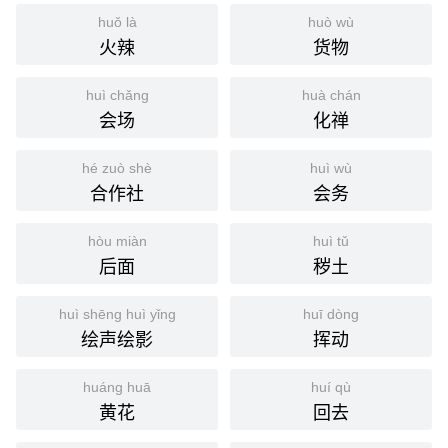
huǒ là
huò wù
火辣
货物
huì chǎng
huà chán
会场
化禅
hé zuò shè
huì wù
合作社
会务
hòu miàn
huì tǔ
后面
秽土
huì shēng huì yǐng
huī dòng
绘声绘影
挥动
huáng huā
huí qù
黄花
回去