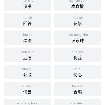
hàn shū
hán shí sàn
汉书
寒食散
huí dá
huā xù
回答
花絮
huì tú
hàn dōng zhū
绘图
汉东珠
hòu dùn
huà yàn
后盾
化验
huò qǔ
hé bì
获取
何必
hé cháng
hé biān
何尝
合编
hǎo shēng hǎo qì
huà shēng