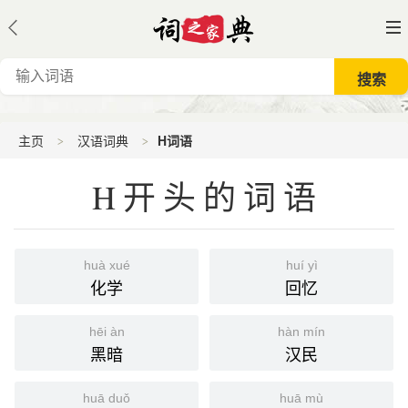
主页
汉语词典
H词语
H开头的词语
huà xué
huí yì
化学
回忆
hēi àn
hàn mín
黑暗
汉民
huā duǒ
huā mù