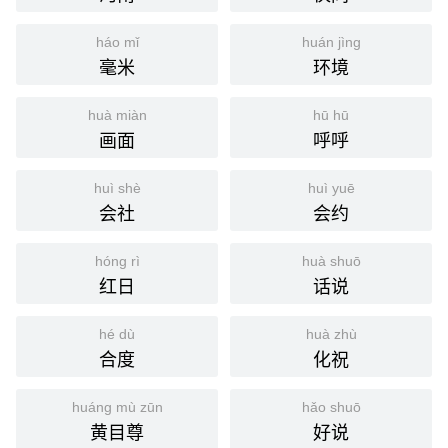
háo mǐ
huán jìng
毫米
环境
huà miàn
hū hū
画面
呼呼
huì shè
huì yuē
会社
会约
hóng rì
huà shuō
红日
话说
hé dù
huà zhù
合度
化祝
huáng mù zūn
hǎo shuō
黄目尊
好说