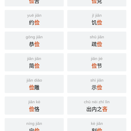
苦
克
俭
俭
yuē jiǎn
jī jiǎn
约
饥
俭
俭
gōng jiǎn
shū jiǎn
恭
疏
俭
俭
jiǎn jiǎn
jiǎn jié
简
节
俭
俭
jiǎn diāo
shì jiǎn
雕
示
俭
俭
jiǎn kè
chū nèi zhī lìn
恪
出内之
俭
吝
níng jiǎn
kè jiǎn
宁
刻
俭
俭