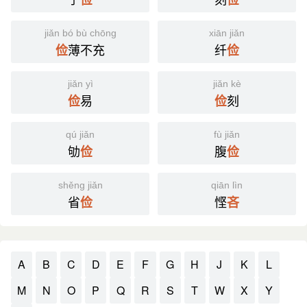
jiǎn bó bù chōng
xiān jiǎn
薄不充
纤
俭
俭
jiǎn yì
jiǎn kè
易
刻
俭
俭
qú jiǎn
fù jiǎn
劬
腹
俭
俭
shěng jiǎn
qiān lìn
省
悭
俭
吝
A
B
C
D
E
F
G
H
J
K
L
M
N
O
P
Q
R
S
T
W
X
Y