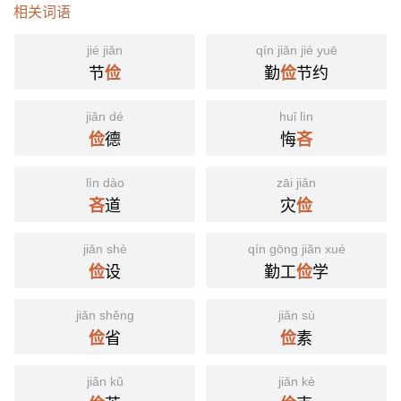
相关词语
jié jiǎn
qín jiǎn jié yuē
节
勤
节约
俭
俭
jiǎn dé
huǐ lìn
德
悔
俭
吝
lìn dào
zāi jiǎn
道
灾
吝
俭
jiǎn shè
qín gōng jiǎn xué
设
勤工
学
俭
俭
jiǎn shěng
jiǎn sù
省
素
俭
俭
jiǎn kǔ
jiǎn kè