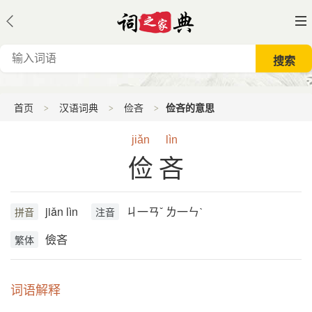
首页
汉语词典
俭吝
俭吝的意思
jiǎn
lìn
俭吝
jiǎn lìn
ㄐ一ㄢˇ ㄌ一ㄣˋ
拼音
注音
儉吝
繁体
词语解释