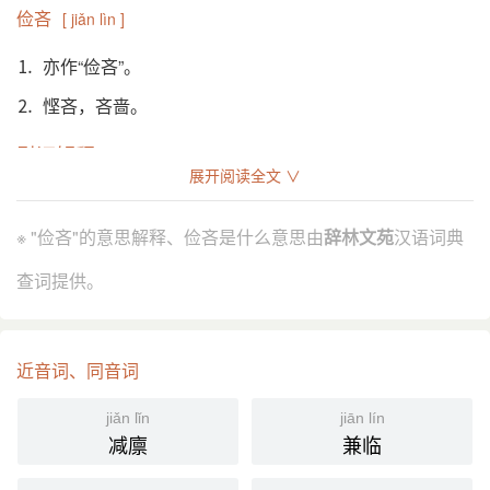
俭吝
[ jiǎn lìn ]
⒈ 亦作“俭吝”。
⒉ 悭吝，吝啬。
引证解释
展开阅读全文 ∨
⒈ 亦作“俭恡”。悭吝，吝啬。
晋 葛洪 《抱朴子·广譬》：“惠下逮，则远人怀，而非
引
※ "俭吝"的意思解释、俭吝是什么意思由
辞林文苑
汉语词典
俭吝所能办也。”
查词提供。
北齐 颜之推 《颜氏家训·治家》：“南阳 有人，为生奥
博，性殊俭吝。”
北魏 杨衒之 《洛阳伽蓝记·城南高阳王寺》：“﹝ 李崇
﹞亦富倾天下，僮僕千人。而性多俭恡，恶衣麄食。”
近音词、同音词
《宋书·王玄谟传》：“刘秀之 俭吝，呼为老慳。”
jiǎn lǐn
jiān lín
分字解释
减廪
兼临
jiǎn
lìn