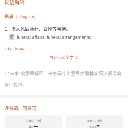
词语解释
丧事
[ sāng shì ]
⒈ 指人死后殓葬、哀悼等事情。
funeral affairs; funeral arrangements;
英
引证解释
展开阅读全文 ∨
⒈ 泛指人死后殓奠殡葬等事宜。
《周礼·地官·牛人》：“丧事共其奠牛。”
引
※ "丧事"的意思解释、丧事是什么意思由
辞林文苑
汉语词典
《南史·宋纪上·武帝》：“己卯，禁丧事用铜钉。”
清 和邦额 《夜谭随录·陆珪》：“陆 固好动，既恶小舲
查词提供。
狭隘，又不耐丧事之扰，竟舍舟从陆。”
朱自清 《背影》：“这些日子，家中光景很是惨淡，
一半为了丧事，一半为了父亲赋闲。”
近音词、同音词
⒉ 特指灵柩。
sàng shī
sàng shī
《后汉书·伏湛传》：“詔 隆 中弟 咸 收 隆 丧，赐给棺
引
丧失
丧师