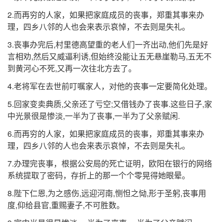
丧
事
2.而再穷的人家，如果把家庭成员的丧事，郑重其事来办
理，四乡八邻的人也会来表示哀悼，不去则是失礼。
3.丧事办完后,村里德高望重的老人们一齐出动,他们先是好
言相劝,然后又威逼利诱,但始终没能让五无悬崖勒马,五无不
到黄河心不死,又再一次往北方去了。
4.老将军在去世前叮嘱家人，对他的丧事一定要简化处理。
5.回家变卖典质,父亲还了亏空;又借钱办了丧事.这些日子,家
中光景很是惨淡,一半为了丧事,一半为了父亲赋闲.
6.而再穷的人家，如果把家庭成员的丧事，郑重其事来办
理，四乡八邻的人也会来表示哀悼，不去则是失礼。
7.办理完丧事，根据公安局的死亡证明，欧阳在银行的网络
系统提取了密码，存折上的那一个个零晃得她眼晕。
8.陛下仁恩,为之感伤,远迎河南,恻怛之恸,形于圣躬,丧事用
度,仰给县官,重赐妻子,不可胜数。