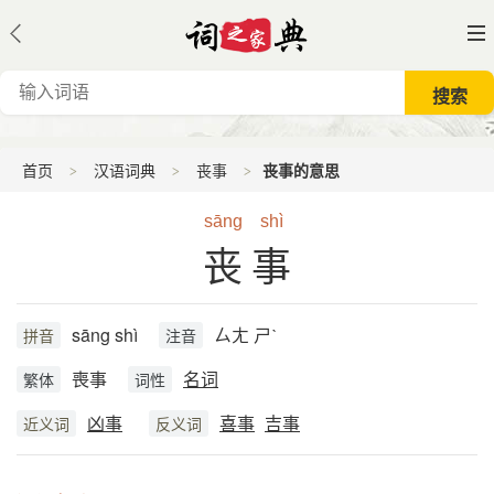
首页
汉语词典
丧事
丧事的意思
sāng
shì
丧事
sāng shì
ㄙㄤ ㄕˋ
拼音
注音
喪事
名词
繁体
词性
凶事
喜事
吉事
近义词
反义词