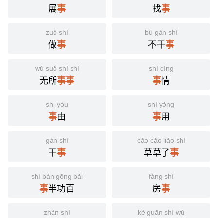
展
找
事
事
zuò shì
bù gàn shì
做
不干
事
事
wú suǒ shì shì
shì qíng
无所
情
事
事
事
shì yóu
shì yòng
由
用
事
事
gàn shì
cǎo cǎo liǎo shì
干
草草了
事
事
shì bàn gōng bǎi
fáng shì
半功百
房
事
事
zhàn shì
kè guān shì wù