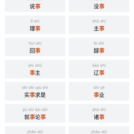
说
没
事
事
lǐ shì
zhǔ shì
理
主
事
事
huí shì
lù shì
回
録
事
事
shì zhǔ
liáo shì
主
辽
事
事
shí shì qiú shì
shì yè
实
求是
业
事
事
jiù shì lùn shì
zhū shì
就
论
诸
事
事
事
zhǎn shì
zhǎo shì