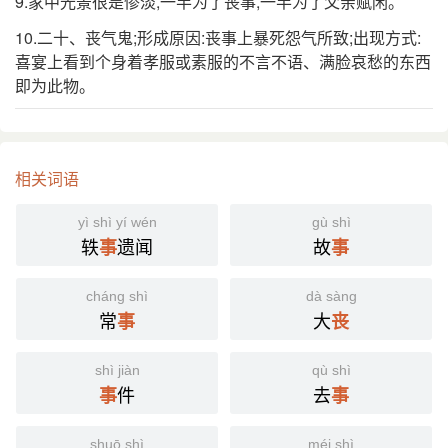
9.家中光景很是惨淡,一半为了丧事,一半为了父亲赋闲。
10.二十、丧气鬼;形成原因:丧事上暴死怨气所致;出现方式:
喜宴上看到个身着孝服或素服的不言不语、满脸哀愁的东西
即为此物。
相关词语
yì shì yí wén
gù shì
轶
遗闻
故
事
事
cháng shì
dà sàng
常
大
事
丧
shì jiàn
qù shì
件
去
事
事
shuō shì
méi shì