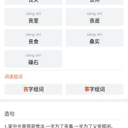
敛，太中大夫护送丧事，詔告 琅邪 作冢。”
《南史·宋纪上·武帝》：“使兼太尉持节护丧事，葬以
sàng shì
sàng shì
晋 礼。”
丧室
丧逝
国语辞典
sàng shí
sāng shí
丧食
桑实
丧事
[ sāng shì ]
⒈ 人死后的敛葬、哀祭等事宜。
sǎng shí
磉石
《史记·卷五七·绛侯周勃世家》：「勃以织薄曲为
引
主，常为人吹箫给丧事，材官引彊。」
词语组词
《三国演义·第二九回》：「此非将军哭时也：宜一面
治丧事，一面理军国大事。」
字组词
字组词
丧
事
凶事
近
吉事 喜事
反
分字解释
造句
1.家中光景很是惨淡,一半为了丧事,一半为了父亲赋闲。
sāng sàng
shì