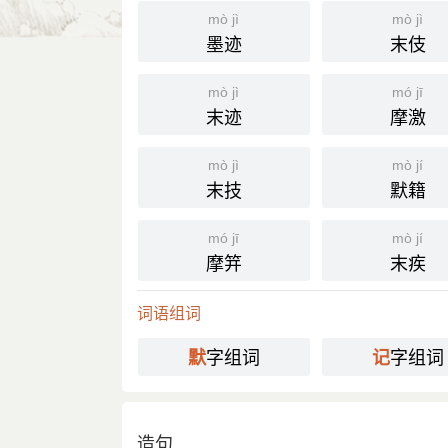
mò jì
mò jì
国语辞典
墨迹
末伎
默记
[ mò jì ]
mò jì
mó jī
末迹
摩激
⒈ 在心中暗记。也作「嘿记」。
《初刻拍案惊奇·卷三六》：「乃知
引
mò jì
mò jí
段怪异，逼那张生伏在冢中，方得默
末技
默籍
分字解释
mó jī
mò jí
摩笄
末疾
mò
jì
默
记
词语组词
字组词
字组词
默
记
造句