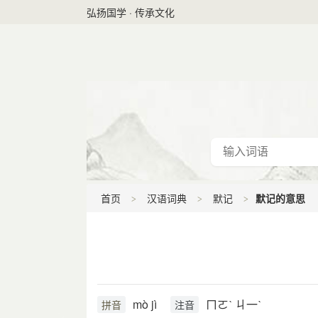
弘扬国学 · 传承文化
首页
汉语词典
默记
默记的意思
mò jì
ㄇㄛˋ ㄐ一ˋ
拼音
注音