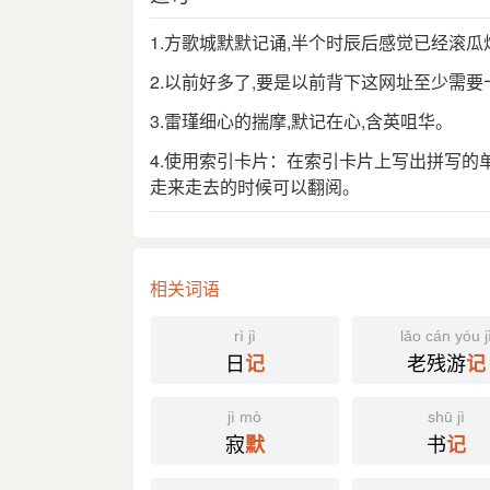
1.方歌城默默记诵,半个时辰后感觉已经滚瓜
2.以前好多了,要是以前背下这网址至少需
3.雷瑾细心的揣摩,默记在心,含英咀华。
4.使用索引卡片：在索引卡片上写出拼写
走来走去的时候可以翻阅。
相关词语
rì jì
lǎo cán yóu j
日
老残游
记
记
jì mò
shū jì
寂
书
默
记