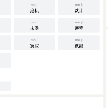
mó jī
mò jì
磨机
默计
mò jì
mó jī
末季
磨笄
张生夜来所见夜叉吃啖赶逐之景，乃是冤魂不散，鬼神幻出一
mò jì
mò jì
记劫盗姓名，使他逃不得。」
寞寂
默觊