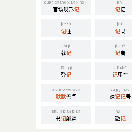
guān cháng xiàn xíng jì
jì yì
官场现形
忆
记
记
jì zhù
jì lù
住
录
记
记
zǎi jì
jì zhě
载
者
记
记
dēng jì
jì lǐ chē
登
里车
记
记
mò mò wú wén
sù jì jì hào
无闻
速
号
默
默
记
记
shū jì piān piān
huī jì
书
翩翩
徽
记
记