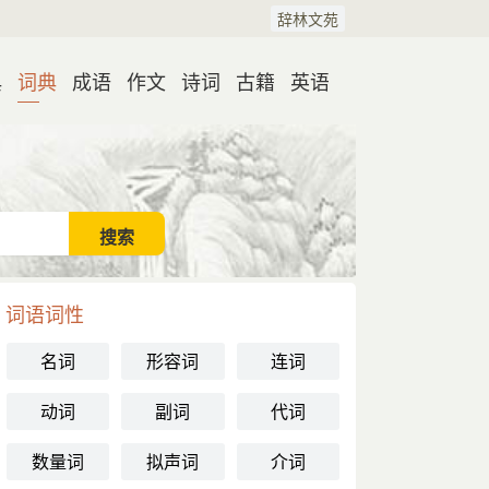
辞林文苑
典
词典
成语
作文
诗词
古籍
英语
词语词性
名词
形容词
连词
动词
副词
代词
数量词
拟声词
介词