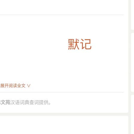
展开阅读全文 ∨
林文苑
汉语词典查词提供。
年岁。”
“襄阳 罗友 有大韵，少时多谓之痴……为人有记功，从 桓宣
道陌广狭，植种果竹多少，皆默记之。”
的功课就是跪在那垫上默记三两节经句，或是诵几句祷词。”