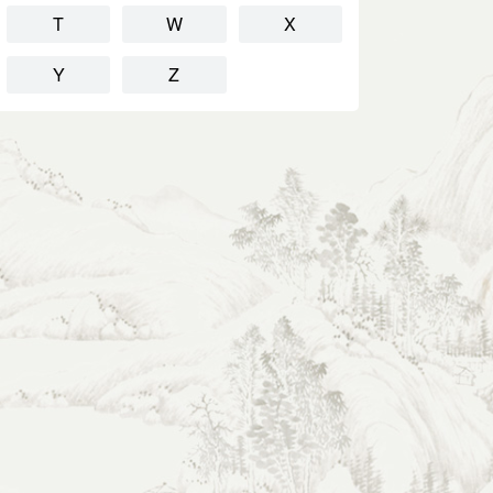
T
W
X
Y
Z