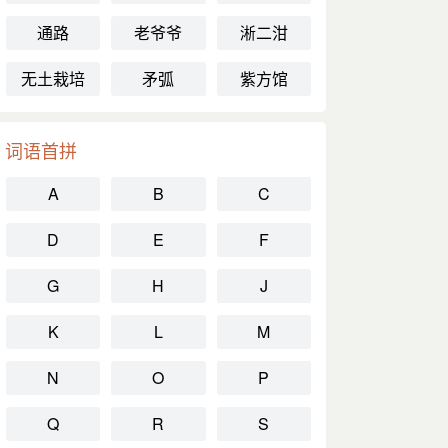
通路
老爷爷
淅二泔
无土栽培
矛弧
紫方馆
词语首拼
A
B
C
D
E
F
G
H
J
K
L
M
N
O
P
Q
R
S