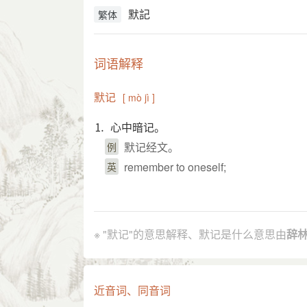
默記
繁体
词语解释
默记
[ mò jì ]
⒈ 心中暗记。
默记经文。
例
remember to oneself;
英
引证解释
⒈ 暗中记住。
※ "默记"的意思解释、默记是什么意思由
辞
汉 班固 《答宾戏》：“潜神默记，縆以
引
南朝 宋 刘义庆 《世说新语·任诞》：
武 平 蜀，按行 蜀 城闕观宇，内外
近音词、同音词
许地山 《缀网劳蛛》：“她每夜睡前