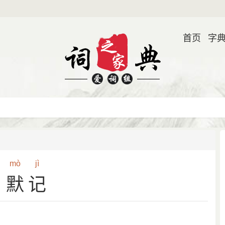
首页
字
mò
jì
默记