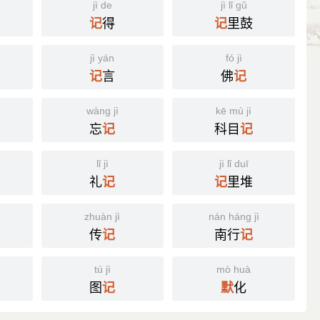
jì de
jì lǐ gǔ
得
里鼓
记
记
jì yán
fó jì
言
佛
记
记
wàng jì
kē mù jì
忘
科目
记
记
lǐ jì
jì lǐ duī
礼
里堆
记
记
zhuàn jì
nán háng jì
传
南行
记
记
tú jì
mò huà
图
化
记
默