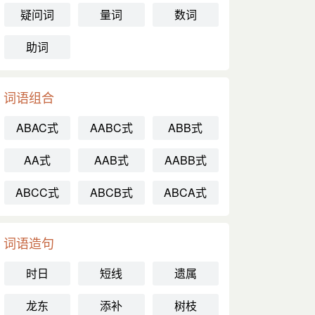
疑问词
量词
数词
助词
词语组合
ABAC式
AABC式
ABB式
AA式
AAB式
AABB式
ABCC式
ABCB式
ABCA式
词语造句
时日
短线
遗属
龙东
添补
树枝