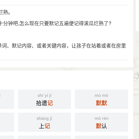
烂熟。
要十分钟吧,怎么现在只要默记五遍便记得滚瓜烂熟了?
的单词、默记内容、或者关键内容，让孩子在站着或者在房里
ì
shí yí jì
mò mò
拾遗
记
默
默
shàng jì
mò rèn
上
认
记
默