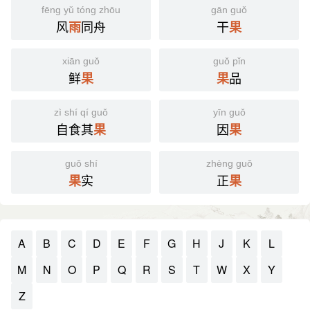
fēng yǔ tóng zhōu
gān guǒ
风
同舟
干
雨
果
xiān guǒ
guǒ pǐn
鲜
品
果
果
zì shí qí guǒ
yīn guǒ
自食其
因
果
果
guǒ shí
zhèng guǒ
实
正
果
果
A
B
C
D
E
F
G
H
J
K
L
M
N
O
P
Q
R
S
T
W
X
Y
Z