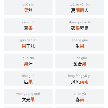
guǒ rán
xià yǔ yǔ rén
然
夏
人
果
雨
雨
cǎo guǒ
shuò guǒ léi léi
草
硕
累累
果
果
guǒ gān ér
shēng guǒ
干儿
生
果
果
guǒ zhī
jù hé guǒ
汁
聚合
果
果
hòu guǒ
fēng fēng yǔ yǔ
后
风风
果
雨
雨
wén guāng guǒ
chūn yǔ
文光
春
果
雨