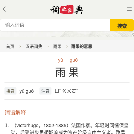
首页
汉语词典
雨果
雨果的意思
yǔ
guǒ
雨果
yǔ guǒ
ㄩˇ ㄍㄨㄛˇ
拼音
注音
词语解释
⒈ （victorhugo，1802-1885）法国作家。年轻时同情保皇
党，后受进步思想影响成为资产阶级自由主义者。路易·