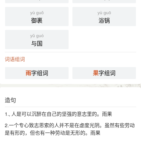
yù guǒ
yù guō
御裹
浴锅
yǔ guó
与国
词语组词
字组词
字组词
雨
果
造句
1., 人是可以沉醉在自己的坚强的意志里的。雨果
2.一个专心致志思索的人并不是在虚度光阴。虽然有些劳动
是有形的，但也有一种劳动是无形的。雨果