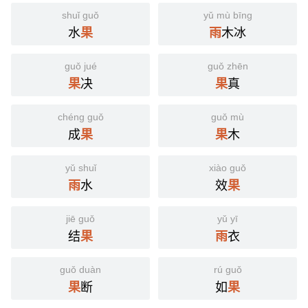
shuǐ guǒ
yǔ mù bīng
水
木冰
果
雨
guǒ jué
guǒ zhēn
决
真
果
果
chéng guǒ
guǒ mù
成
木
果
果
yǔ shuǐ
xiào guǒ
水
效
雨
果
jiē guǒ
yǔ yī
结
衣
果
雨
guǒ duàn
rú guǒ
断
如
果
果