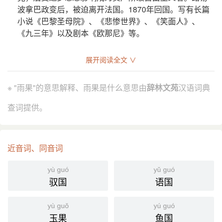
波拿巴政变后，被迫离开法国。1870年回国。写有长篇
小说《巴黎圣母院》、《悲惨世界》、《笑面人》、
《九三年》以及剧本《欧那尼》等。
分字解释
展开阅读全文 ∨
yǔ yù
guǒ
雨
果
※ "雨果"的意思解释、雨果是什么意思由
辞林文苑
汉语词典
查词提供。
近音词、同音词
yù guó
yǔ guó
驭国
语国
yù guǒ
yú guó
玉果
鱼国