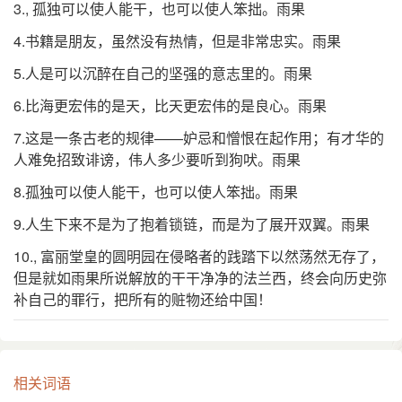
3., 孤独可以使人能干，也可以使人笨拙。雨果
4.书籍是朋友，虽然没有热情，但是非常忠实。雨果
5.人是可以沉醉在自己的坚强的意志里的。雨果
6.比海更宏伟的是天，比天更宏伟的是良心。雨果
7.这是一条古老的规律——妒忌和憎恨在起作用；有才华的
人难免招致诽谤，伟人多少要听到狗吠。雨果
8.孤独可以使人能干，也可以使人笨拙。雨果
9.人生下来不是为了抱着锁链，而是为了展开双翼。雨果
10., 富丽堂皇的圆明园在侵略者的践踏下以然荡然无存了，
但是就如雨果所说解放的干干净净的法兰西，终会向历史弥
补自己的罪行，把所有的赃物还给中国！
相关词语