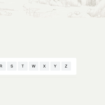
R
S
T
W
X
Y
Z