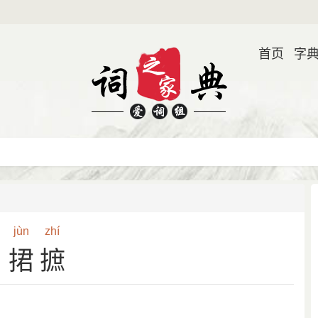
首页
字
jùn
zhí
捃摭