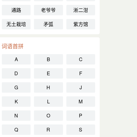
通路
老爷爷
淅二泔
无土栽培
矛弧
紫方馆
词语首拼
A
B
C
D
E
F
G
H
J
K
L
M
N
O
P
Q
R
S