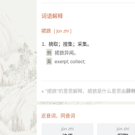
词语解释
捃摭
[ jùn zhí ]
⒈ 摘取；搜集；采集。
捃摭异闻。
例
exerpt; collect;
英
引证解释
⒈ 采取，采集。
※ "捃摭"的意思解释、捃摭是什么意思由
辞
《史记·十二诸侯年表序》：“及如 
引
著书。”
《周书·儒林传·熊安生》：“乃讨论图
近音词、同音词
章炳麟 《五朝法律索隐》：“余为捃
⒉ 指搜罗材料以打击别人。
jūn zhí
jūn zhí