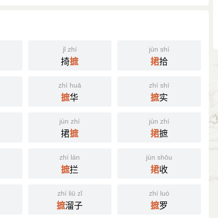
jǐ zhí
jùn shí
掎
拾
摭
捃
zhí huā
zhí shí
华
实
摭
摭
jùn zhí
jùn zhí
捃
摭
摭
捃
zhí lán
jùn shōu
拦
收
摭
捃
zhí liū zǐ
zhí luó
溜子
罗
摭
摭