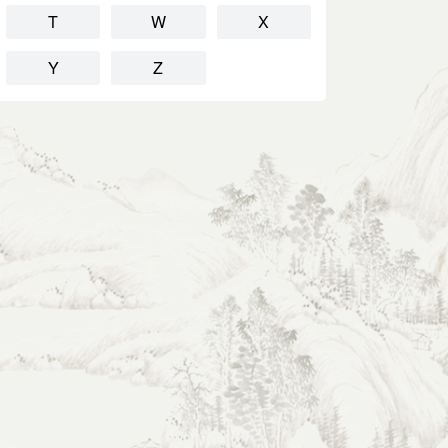
T
W
X
Y
Z