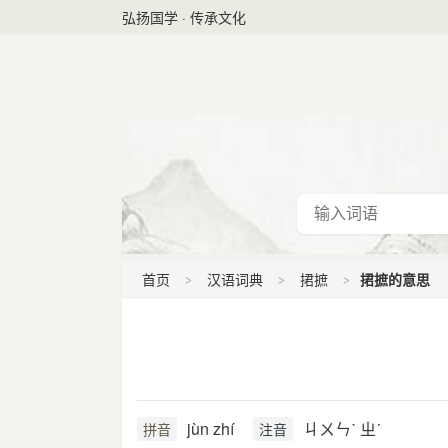
弘扬国学 · 传承文化
首页
汉语词典
捃摭
捃摭的意思
jùn zhí
ㄐㄨㄣˋ ㄓˊ
拼音
注音