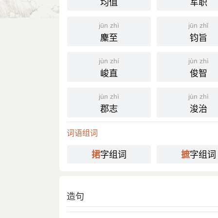
均值
军职
宋 苏轼 《与郑靖老书》之四：“某见
引
元 辛文房 《唐才子传·窦群》：“羣 等
jūn zhì
jūn zhǐ
麇至
钧旨
国语辞典
捃摭
jùn zhí
jùn zhì
[ jùn zhí ]
峻直
俊智
⒈ 采集。也作「捃拾」、「捃采」。
《史记·卷一四·十二诸侯年表》：「
引
jùn zhì
jùn zhì
郡志
浚治
书，不可胜纪。」
分字解释
词语组词
字组词
字组词
jùn
zhí
捃
摭
捃
摭
造句