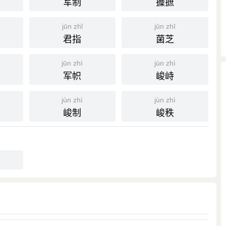
军制
攈摭
 张君俞，乃始知公中间亦为小人所捃摭。”
怨，遂捃摭 吉甫 阴事告之。”
jūn zhǐ
jūn zhī
君指
菌芝
jūn zhì
jùn zhì
军帜
峻峙
荀卿、孟子、公孙固、韩非之徒，各往往捃摭春秋之文以著
jùn zhì
jùn zhì
峻制
峻秩