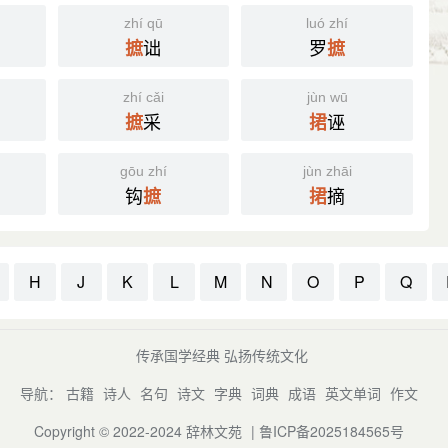
zhí qū
luó zhí
诎
罗
摭
摭
zhí cǎi
jùn wū
采
诬
摭
捃
gōu zhí
jùn zhāi
钩
摘
摭
捃
H
J
K
L
M
N
O
P
Q
传承国学经典 弘扬传统文化
导航：
古籍
诗人
名句
诗文
字典
词典
成语
英文单词
作文
Copyright © 2022-2024
辞林文苑
|
鲁ICP备2025184565号