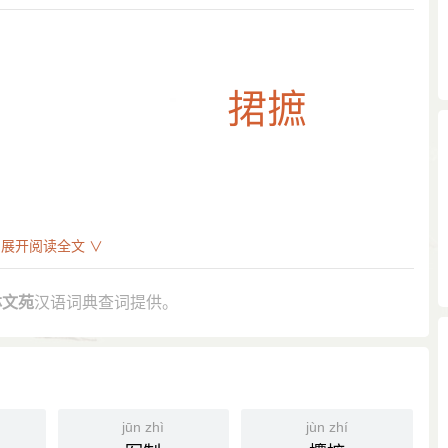
展开阅读全文 ∨
林文苑
汉语词典查词提供。
荀卿、孟子、公孙固、韩非 之徒，各往往捃摭《春秋》之文以
纬，捃摭异闻，先儒所未悟者，皆发明之。”
摭其文，附以説解，令吏士有所取法焉。”
jūn zhì
jùn zhí