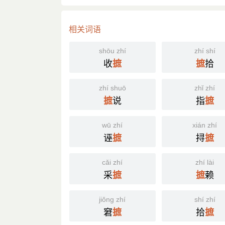
相关词语
shōu zhí
zhí shí
收
拾
摭
摭
zhí shuō
zhǐ zhí
说
指
摭
摭
wū zhí
xián zhí
诬
挦
摭
摭
cǎi zhí
zhí lài
采
赖
摭
摭
jiǒng zhí
shí zhí
窘
拾
摭
摭