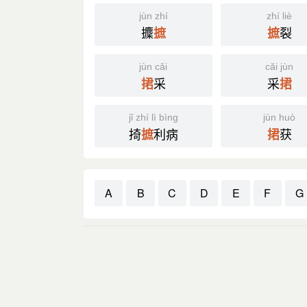
jùn zhí
zhí liè
攈
裂
摭
摭
jùn cǎi
cǎi jùn
采
采
捃
捃
jǐ zhí lì bìng
jùn huò
掎
利病
获
摭
捃
A
B
C
D
E
F
G