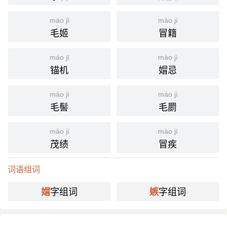
[ mào jí ]
⒈ 嫉妒。
máo jī
mào jí
毛姬
冒籍
《礼记·大学》：「人之有技，媢嫉以恶之。」
引
分字解释
máo jī
mào jì
锚机
媢忌
mào
jí
媢
嫉
máo jì
máo jì
毛髻
毛罽
mào jì
mào jí
茂绩
冒疾
词语组词
字组词
字组词
媢
嫉