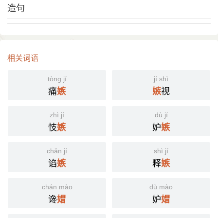
造句
相关词语
tòng jí
jí shì
痛
视
嫉
嫉
zhì jí
dù jí
忮
妒
嫉
嫉
chǎn jí
shì jí
谄
释
嫉
嫉
chán mào
dù mào
谗
妒
媢
媢