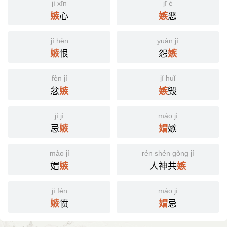
jí xīn
jī è
心
恶
嫉
嫉
jí hèn
yuàn jí
恨
怨
嫉
嫉
fèn jí
jí huǐ
忿
毁
嫉
嫉
jì jí
mào jí
忌
嫉
嫉
媢
mào jí
rén shén gòng jí
媢
人神共
嫉
嫉
jí fèn
mào jì
愤
忌
嫉
媢