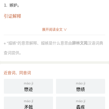
⒈ 嫉妒。
引证解释
⒈ 嫉妒。
展开阅读全文 ∨
《逸周书·皇门》：“是人斯乃谗贼媢嫉，以不利於厥
引
家国。”
※ "媢嫉"的意思解释、媢嫉是什么意思由
辞林文苑
汉语词典
唐 柳宗元 《与肖翰林俛书》：“年甚少，自御史里行
得礼部员外郎，超取显美，欲免世之求进者怪怒媢
查词提供。
嫉，其可得乎？”
明 王錂 《春芜记·解嘲》：“宋玉 才名颇盛，寡人宠爱
方深，那 登徒子 一时媢嫉，此亦人情。”
近音词、同音词
清 薛福成 《李德裕纳维州降将论》：“﹝ 胡寅 ﹞睹
汪（汪伯彦 ）、 黄（黄潜善 ）、 秦檜 之媢嫉贤臣，
mào jì
mào jì
虚张声势，协和误国，置中原於度外。”
懋迹
懋绩
国语辞典
máo jǐ
máo jí
矛戟
蟊疾
媢嫉