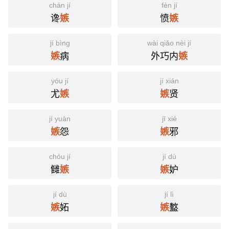
chán jí
fèn jí
谗
愤
嫉
嫉
jí bìng
wài qiǎo nèi jí
病
外巧内
嫉
嫉
yóu jí
jí xián
尤
贤
嫉
嫉
jí yuàn
jī xié
怨
邪
嫉
嫉
chóu jí
jí dù
雠
妒
嫉
嫉
jí dù
jí lì
妬
盭
嫉
嫉