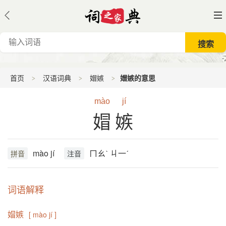
首页
汉语词典
媢嫉
媢嫉的意思
mào
jí
媢嫉
mào jí
ㄇㄠˋ ㄐ一ˊ
拼音
注音
词语解释
媢嫉
[ mào jí ]