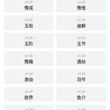
yù jiè
yù jiè
清 顾禄 《桐桥倚棹录·冢墓》：“﹝ 倪烈妇 杨氏 ﹞夫
引
豫戒
豫借
死於 崇禎 十四年十月二十七日，氏誓不逾节，豫命
修壙，石刻‘鸳鸯’二字。”
yù jiē
yù jiě
玉街
谕解
分字解释
yù jiē
yù jié
yú
jié jiē
玉阶
玉节
逾
节
yù jiè
yù jié
豫藉
遇劫
yú jié
yǔ jié
渔劫
羽节
yù jiè
yú jiè
欲界
鱼介
yú jiē
yù jiè