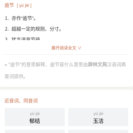
逾节
[ yú jié ]
⒈ 亦作“逾节”。
⒉ 超越一定的规则、分寸。
⒊ 犹言违背节操。
展开阅读全文 ∨
引证解释
※ "逾节"的意思解释、逾节是什么意思由
辞林文苑
汉语词典
⒈ 亦作“踰节”。
⒉ 超越一定的规则、分寸。
查词提供。
《礼记·曲礼上》：“礼不踰节，不侵侮，不好狎。”
引
孔颖达 疏：“礼不踰越节度也。”
《吕氏春秋·处方》：“君臣父子夫妇，六者当位，则
近音词、同音词
下不踰节，而上不苟为矣。”
《汉书·五行志中之上》：“庶位踰节兹谓僭，其旱泽
yù jié
yù jié
郁结
玉洁
物枯，为火所伤。”
⒊ 犹言违背节操。