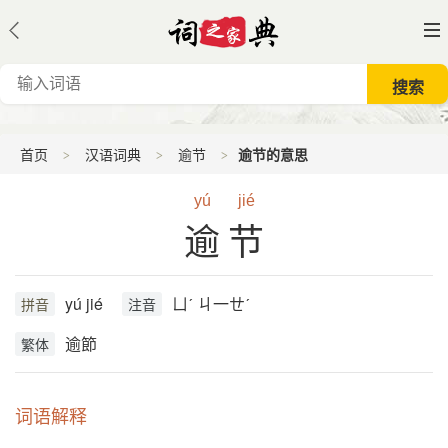
首页
汉语词典
逾节
逾节的意思
yú
jié
逾节
yú jié
ㄩˊ ㄐ一ㄝˊ
拼音
注音
逾節
繁体
词语解释