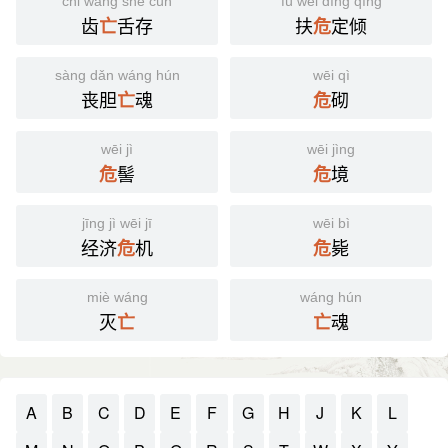
chǐ wáng shé cún
fú wēi dìng qīng
齿
舌存
扶
定倾
亡
危
sàng dǎn wáng hún
wēi qì
丧胆
魂
砌
亡
危
wēi jì
wēi jìng
髻
境
危
危
jīng jì wēi jī
wēi bì
经济
机
毙
危
危
miè wáng
wáng hún
灭
魂
亡
亡
A
B
C
D
E
F
G
H
J
K
L