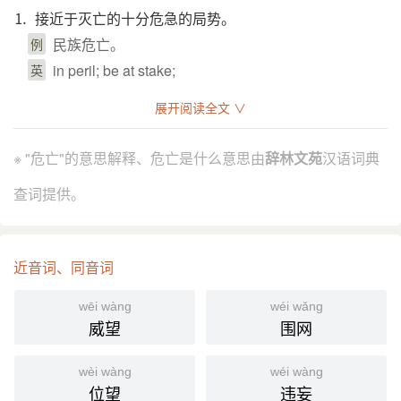
⒈ 接近于灭亡的十分危急的局势。
民族危亡。
例
in peril; be at stake;
英
引证解释
展开阅读全文 ∨
⒈ 危急，灭亡。
※ "危亡"的意思解释、危亡是什么意思由
辞林文苑
汉语词典
《荀子·富国》：“百姓晓然皆知其污漫暴乱而将大危
引
查词提供。
亡也。”
《史记·郦生陆贾列传》：“不下 汉王，危亡可立而待
也。”
《南史·虞寄传》：“况将军衅非 张绣，罪异 毕諶，当
近音词、同音词
何虑於危亡，何失於富贵？”
毛泽东 《质问国民党》：“我们愿意和你们合作到
wēi wàng
wéi wǎng
底，共同挽救民族于危亡。”
威望
围网
国语辞典
wèi wàng
wéi wàng
位望
违妄