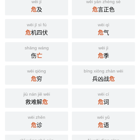
wēi jí
wēi yán zhèng sè
及
言正色
危
危
wēi jī sì fú
wēi qì
机四伏
气
危
危
shāng wáng
wēi jì
伤
季
亡
危
wēi qióng
bīng xiōng zhàn wēi
穷
兵凶战
危
危
jiù nán jiě wēi
wēi cí
救难解
词
危
危
wēi zhěn
wēi yǔ
诊
语
危
危