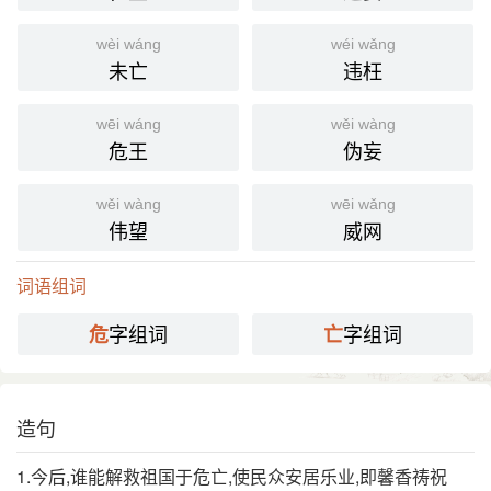
危亡
[ wéi wáng ]
wèi wáng
wéi wǎng
⒈ 处于被灭亡的危险局势。
未亡
违枉
《史记·卷九七·郦生传》：「王疾先下汉王，齐国社
引
稷可得而保也；不下汉王，危亡可立而待也。」
wēi wáng
wěi wàng
危王
伪妄
英语
at stake, in peril
德语
auf dem Spiel stehen
wěi wàng
wēi wǎng
伟望
威网
法语
menace d'extinction, péril de mort
分字解释
词语组词
字组词
字组词
危
亡
wēi
wáng wú
危
亡
造句
1.今后,谁能解救祖国于危亡,使民众安居乐业,即馨香祷祝