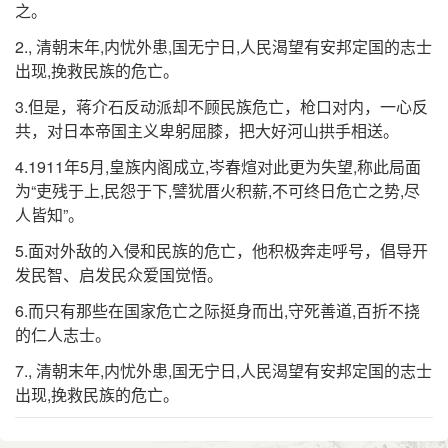
之。
2., 清朝末年,内忧外患,国无宁日,人民渴望有安邦定国的志士
出现,挽救民族的危亡。
3.但是，蒋介石反动派却不顾民族危亡，枪口对内，一心反
共，对日本帝国主义卑躬屈膝，把大好河山拱手相送。
4.1911年5月,皇族内阁成立,岑春煊对此更为失望,称此局面
为“吏残于上,民怨于下,譬犹厝火积薪,不可终日危亡之势,尽
人皆知”。
5.面对外敌的入侵和民族的危亡，他积极奔走呼号，倡导开
发民智、启发民众爱国觉悟。
6.而只有那些在国家危亡之际挺身而出,守死善道,百折不挠
的仁人志士。
7., 清朝末年,内忧外患,国无宁日,人民渴望有安邦定国的志士
出现,挽救民族的危亡。