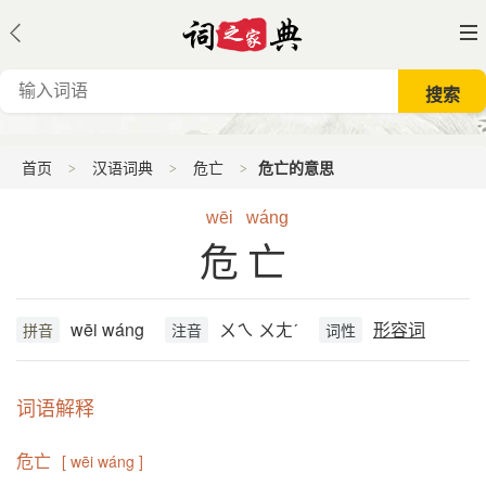
首页
汉语词典
危亡
危亡的意思
wēi
wáng
危亡
wēi wáng
ㄨㄟ ㄨㄤˊ
形容词
拼音
注音
词性
词语解释
危亡
[ wēi wáng ]