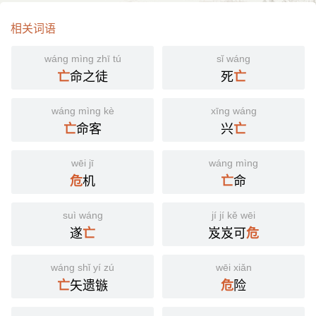
相关词语
wáng mìng zhī tú
sǐ wáng
命之徒
死
亡
亡
wáng mìng kè
xīng wáng
命客
兴
亡
亡
wēi jī
wáng mìng
机
命
危
亡
suì wáng
jí jí kě wēi
遂
岌岌可
亡
危
wáng shǐ yí zú
wēi xiǎn
矢遗镞
险
亡
危