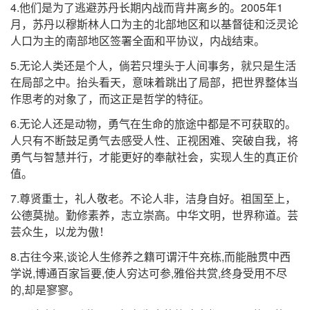
4.他们是为了逃避苏丹长期内战而背井离乡的。2005年1
月，苏丹以穆斯林人口为主的北部地区和以基督徒和泛灵论
人口为主的南部地区签署全面和平协议，内战结束。
5.无论人类还是个人，倘若只埋头于人间事务，就只是生活
在局部之中。抬头看天，意味着跳出了局部，把世界整体当
作思考的对象了，而这正是哲学的特征。
6.无论人还是动物，勇气在生命的旅途中都是不可获取的。
人只有不断鼓足勇气去感受人性、正视困难、突破自我，将
勇气与智慧并行，才能更好的奉献社会，实现人生的真正价
值。
7.尊贤重士，礼人敬老。不论人非，洁身自好。祖国至上，
公德莫抛。勤修素养，志立崇高。中华文明，世界称道。芸
芸众生，以龙为傲！
8.古往今来,谈论人生修养之籍可谓汗牛充栋,而能融贯中西
学说,博通百家旨要,使人穷达可参,雅俗共赏,终身受用不尽
的,却是寥寥。