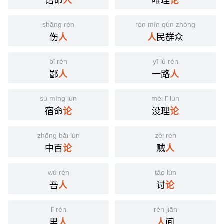
人
论
shāng rén
rén mín qún zhòng
伤
民群众
人
人
bǐ rén
yī lù rén
鄙
一路
人
人
sù mìng lùn
méi lǐ lùn
宿命
没理
论
论
zhōng bǎi lùn
zéi rén
中百
贼
论
人
wú rén
tǎo lùn
吾
讨
人
论
lǐ rén
rén jiān
里
间
人
人