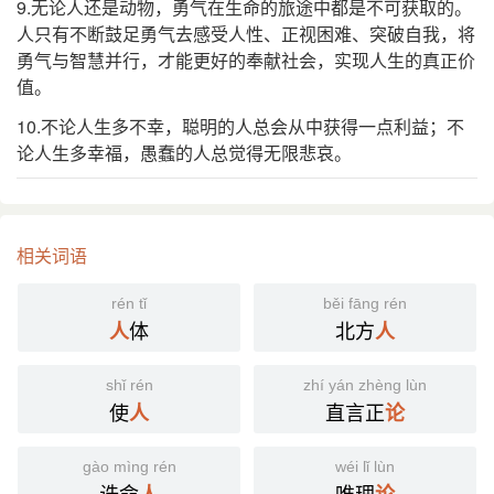
9.无论人还是动物，勇气在生命的旅途中都是不可获取的。
人只有不断鼓足勇气去感受人性、正视困难、突破自我，将
勇气与智慧并行，才能更好的奉献社会，实现人生的真正价
值。
10.不论人生多不幸，聪明的人总会从中获得一点利益；不
论人生多幸福，愚蠢的人总觉得无限悲哀。
相关词语
rén tǐ
běi fāng rén
体
北方
人
人
shǐ rén
zhí yán zhèng lùn
使
直言正
人
论
gào mìng rén
wéi lǐ lùn
诰命
唯理