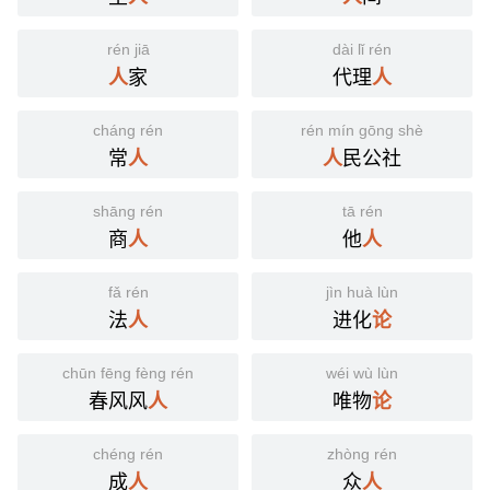
rén jiā
dài lǐ rén
家
代理
人
人
cháng rén
rén mín gōng shè
常
民公社
人
人
shāng rén
tā rén
商
他
人
人
fǎ rén
jìn huà lùn
法
进化
人
论
chūn fēng fèng rén
wéi wù lùn
春风风
唯物
人
论
chéng rén
zhòng rén
成
众
人
人