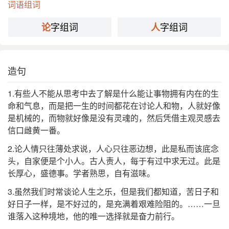
分字解释
词语组词
字组词
字组词
论
人
lùn lún
rén
论
人
造句
1.有些人不能从思考中去了解是什么能让事物拥有内在的生
命和气息，而是把一生的时间都花在讨论人和物，人就好像
是机械的，而物就好像是没有灵魂的，然后凭借主观灵感去
信口雌黄一番。
2.论人情只往薄处求说，人心只往恶边想，此是私而该底念
头，自家便是个小人。古人责人，每于有过中求无过。此是
长厚心，盛德事。学者熟思，自有滋味。
3.虽然我们时常谈论人生之乐，但是我们都知道，苦日子和
好日子一样，是不好过的，是充满着艰难险阻的。……一旦
谁落入这种境地，他的唯一选择就是奋力前行。