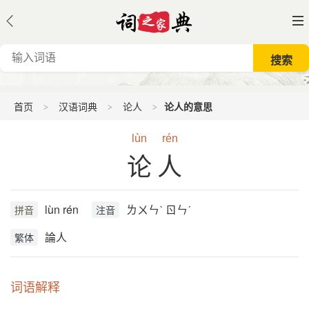
首页
汉语词典
论人
论人的意思
lùn
rén
论人
lùn rén
ㄌㄨㄣˋ ㄖㄣˊ
拼音
注音
論人
繁体
词语解释