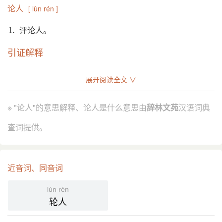
论人
[ lùn rén ]
⒈ 评论人。
引证解释
⒈ 评论人。
展开阅读全文 ∨
唐 韩愈 《送石处士序》：“与之语道理，辨古今事当
引
否，论人高下，事后当成败，若 河 决下流而东注。”
※ "论人"的意思解释、论人是什么意思由
辞林文苑
汉语词典
明 黄淳耀 《吾师录·恕物》：“故曰论人，当於有过中
求无过，不当於无过中求有过。”
查词提供。
鲁迅 《书信集·致萧军》：“中国 的论客，论事论人，
向来是极苛酷的。”
⒉ 选拔人才。论，通“抡”。
近音词、同音词
《墨子·所染》：“故善为君者，劳於论人，而佚於治
引
lún rén
官。”
轮人
孙诒让 间诂引 高诱 曰：“论犹择也。”