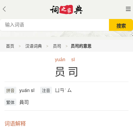
首页
汉语词典
员司
员司的意思
yuán
sī
员司
yuán sī
ㄩㄢˊ ㄙ
拼音
注音
員司
繁体
词语解释