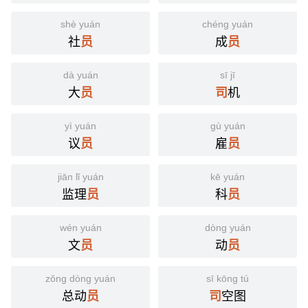
shè yuán
chéng yuán
社
成
员
员
dà yuán
sī jī
大
机
员
司
yì yuán
gù yuán
议
雇
员
员
jiān lǐ yuán
kē yuán
监理
科
员
员
wén yuán
dòng yuán
文
动
员
员
zǒng dòng yuán
sī kōng tú
总动
空图
员
司