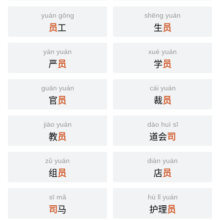
yuán gōng
shēng yuán
工
生
员
员
yán yuán
xué yuán
严
学
员
员
guān yuán
cái yuán
官
裁
员
员
jiào yuán
dào huì sī
教
道会
员
司
zǔ yuán
diàn yuán
组
店
员
员
sī mǎ
hù lǐ yuán
马
护理
司
员