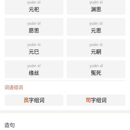
yuán sì
yuān sī
元祀
渊思
yuàn sī
yuán sī
愿思
元思
yuán sì
yuán sì
元巳
元嗣
yuán sī
yuān sǐ
缘丝
冤死
词语组词
字组词
字组词
员
司
造句