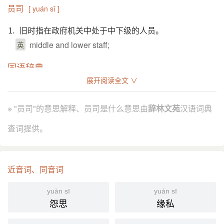
员司
[ yuán sī ]
⒈ 旧时指在政府机关中处于中下级的人员。
middle and lower staff;
英
国语辞典
展开阅读全文 ∨
员司
[ yuán sī ]
※ "员司"的意思解释、员司是什么意思由
辞林文苑
汉语词典
⒈ 旧指政府机构的低阶官员。
查词提供。
如：「员司当有为有守。」
例
分字解释
近音词、同音词
yuán yún yùn
sī
员
司
yuàn sī
yuán sī
怨思
缘私