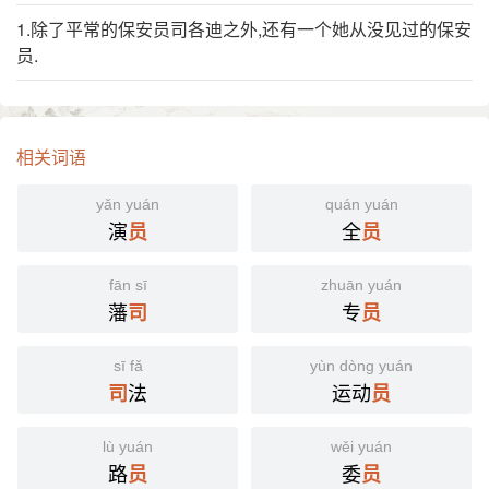
1.除了平常的保安员司各迪之外,还有一个她从没见过的保安
员.
相关词语
yǎn yuán
quán yuán
演
全
员
员
fān sī
zhuān yuán
藩
专
司
员
sī fǎ
yùn dòng yuán
法
运动
司
员
lù yuán
wěi yuán
路
委
员
员