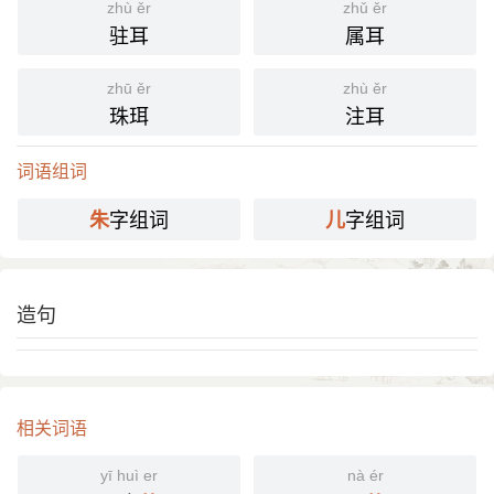
zhù ěr
zhǔ ěr
驻耳
属耳
zhū ěr
zhù ěr
珠珥
注耳
词语组词
字组词
字组词
朱
儿
造句
相关词语
yī huì er
nà ér