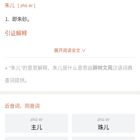
朱儿
[ zhū ér ]
⒈ 即朱砂。
引证解释
⒈ 即朱砂。参见“朱砂”。
展开阅读全文 ∨
唐 陆龟蒙 《和怀华阳润卿博士》之三：“清斋若见 茅
引
司命，乞取朱儿十二斤。”
※ "朱儿"的意思解释、朱儿是什么意思由
辞林文苑
汉语词典
唐 皮日休 等《药名联句》：“朱儿应作粉，云母詎成
灰。”
查词提供。
分字解释
近音词、同音词
zhū shú
ér
朱
儿
zhǔ ér
zhū ér
主儿
珠儿