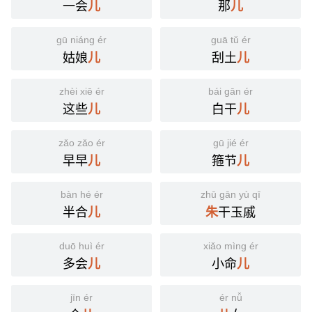
一会
那
儿
儿
gū niáng ér
guā tǔ ér
姑娘
刮土
儿
儿
zhèi xiē ér
bái gān ér
这些
白干
儿
儿
zǎo zǎo ér
gū jié ér
早早
箍节
儿
儿
bàn hé ér
zhū gān yù qī
半合
干玉戚
儿
朱
duō huì ér
xiǎo mìng ér
多会
小命
儿
儿
jīn ér
ér nǚ