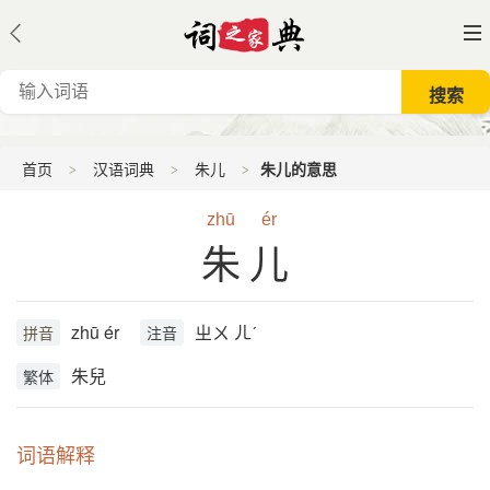
首页
汉语词典
朱儿
朱儿的意思
zhū
ér
朱儿
zhū ér
ㄓㄨ ㄦˊ
拼音
注音
朱兒
繁体
词语解释