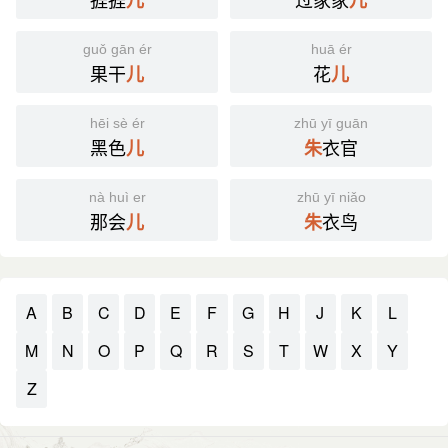
儿
儿
guǒ gān ér
huā ér
果干
花
儿
儿
hēi sè ér
zhū yī guān
黑色
衣官
儿
朱
nà huì er
zhū yī niǎo
那会
衣鸟
儿
朱
A
B
C
D
E
F
G
H
J
K
L
M
N
O
P
Q
R
S
T
W
X
Y
Z