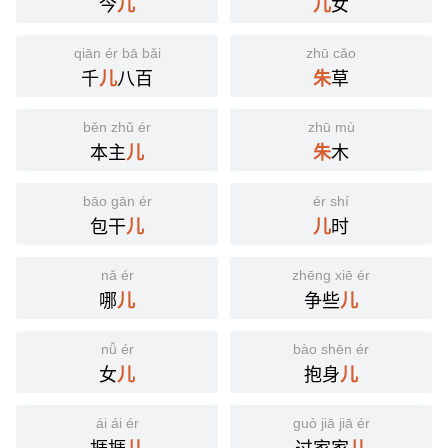
今
女
儿
儿
qiān ér bā bǎi
zhū cǎo
千
八百
草
儿
朱
běn zhǔ ér
zhū mù
本主
木
儿
朱
bāo gān ér
ér shí
包干
时
儿
儿
nǎ ér
zhēng xiē ér
哪
争些
儿
儿
nǚ ér
bào shēn ér
女
抱身
儿
儿
ái ái ér
guò jiā jiā ér
捱捱
过家家