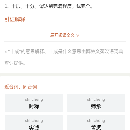
⒈ 十层。十分。谓达到完满程度。犹完全。
引证解释
⒈ 十层。
展开阅读全文 ∨
《楚辞·天问》：“璜臺十成，谁所极焉？”
引
洪兴祖 补注：“郭璞 注《尔雅》云：‘成，犹重也。’”
※ "十成"的意思解释、十成是什么意思由
辞林文苑
汉语词典
⒉ 十分。谓达到完满程度。
查词提供。
宋 许月卿 《多谢》诗：“园林富贵何千万，花柳功勋
引
已十成。”
⒊ 犹完全。
近音词、同音词
宋 洪迈 《夷坚支志癸·李大哥》：“妹久昏眩不醒，是
引
夜顿苏。今十成无事，但未敢出风耳。”
shí chēng
shī chéng
时称
师承
国语辞典
shí chéng
shì chéng
十成
[ shí chéng ]
实诚
誓惩