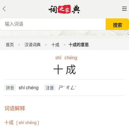
首页
汉语词典
十成
十成的意思
shí
chéng
十成
shí chéng
ㄕˊ ㄔㄥˊ
拼音
注音
词语解释
十成
[ shí chéng ]