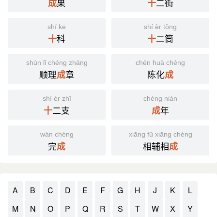
果
二街
成
十
shí kē
shí èr tǒng
科
二筒
十
十
shùn lǐ chéng zhāng
chén huà chéng
顺理
章
陈化
成
成
shí èr zhī
chéng nián
二支
年
十
成
wán chéng
xiāng fǔ xiāng chéng
完
相辅相
成
成
A
B
C
D
E
F
G
H
J
K
L
M
N
O
P
Q
R
S
T
W
X
Y