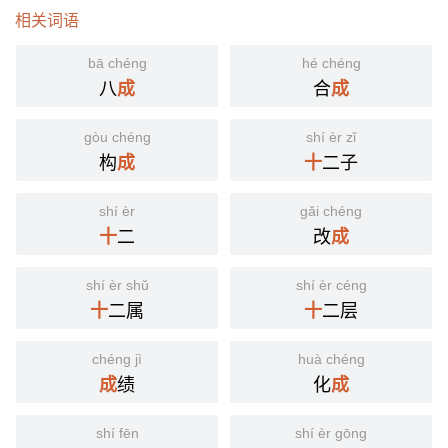
相关词语
bā chéng
hé chéng
八
合
成
成
gòu chéng
shí èr zǐ
构
二子
成
十
shí èr
gǎi chéng
二
改
十
成
shí èr shǔ
shí èr céng
二属
二层
十
十
chéng jì
huà chéng
绩
化
成
成
shí fēn
shí èr gōng