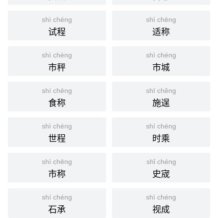
⒈ 形容完满充足。
shì chéng
shì chēng
宋·许月卿〈多谢〉诗：「园林富贵何千万，花柳功勋
引
试程
适称
已十成。」
《红楼梦·第七二回》：「虽然未应准，却有几分成
shì chèng
shì chéng
手，须得你晚上再和他一说就十成了。 」
市秤
市城
⒉ 十重、十层。
shí chēng
shī chěng
《楚辞·屈原·天问》：「璜台十成，谁所极焉？」
引
食称
施逞
英语
completely
shì chéng
shí chéng
德语
vollends (Adv)​, 100 vom Hundert , vollständig
世程
时乘
法语
complètement
shì chēng
shǐ chéng
分字解释
市称
史宬
shí
chéng
shí chéng
shì chéng
十
成
石承
视成