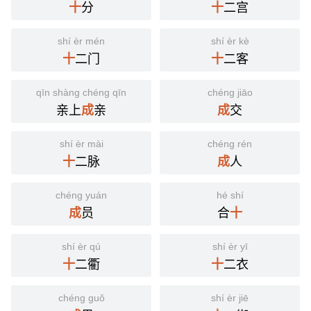
分
二宫
十
十
shí èr mén
shí èr kè
二门
二客
十
十
qīn shàng chéng qīn
chéng jiāo
亲上
亲
交
成
成
shí èr mài
chéng rén
二脉
人
十
成
chéng yuán
hé shí
员
合
成
十
shí èr qú
shí èr yī
二衢
二衣
十
十
chéng guǒ
shí èr jiē