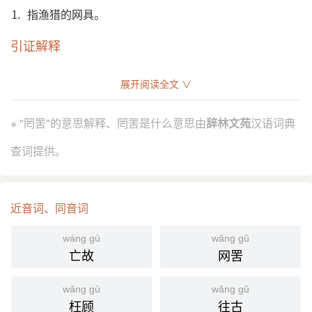
⒈ 指渔猎的网具。
引证解释
⒈ 指渔猎的网具。
展开阅读全文 ∨
《易·繫辞下》：“﹝ 包牺氏 ﹞作结绳而为罔罟，以佃
引
以渔。”
※ "罔罟"的意思解释、罔罟是什么意思由
辞林文苑
汉语词典
《庄子·逍遥游》：“子独不见狸狌乎……中於机辟，
死於罔罟。”
查词提供。
《荀子·王制》：“黿、鼉、鱼、鳖、鰌、鱣孕别之
时，罔罟毒药不入泽。”
宋 苏轼 《上皇帝书》：“操罔罟而入江湖，语人曰‘我
近音词、同音词
非渔也’，不如捐罔罟而人自信。”
wáng gù
wǎng gǔ
分字解释
亡故
网罟
wǎng
gǔ
罔
罟
wǎng gù
wǎng gǔ
枉顾
往古