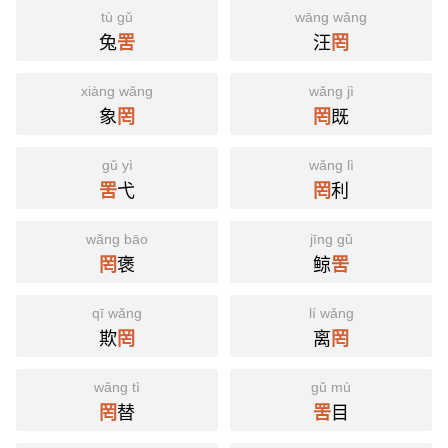
tù gǔ
wāng wǎng
兔
汪
罟
罔
xiàng wǎng
wǎng jì
象
既
罔
罔
gǔ yì
wǎng lì
弋
利
罟
罔
wǎng bāo
jīng gǔ
褒
鲸
罔
罟
qī wǎng
lí wǎng
欺
离
罔
罔
wǎng tì
gǔ mù
替
目
罔
罟