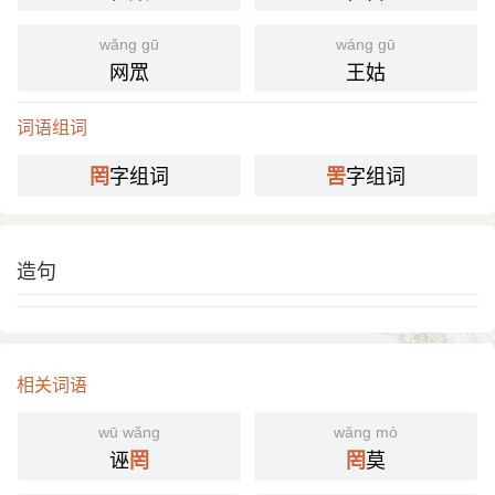
wǎng gū
wáng gū
网罛
王姑
词语组词
字组词
字组词
罔
罟
造句
相关词语
wū wǎng
wǎng mò
诬
莫
罔
罔