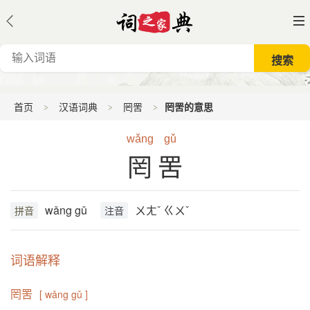
首页
汉语词典
罔罟
罔罟的意思
wǎng
gǔ
罔罟
wǎng gǔ
ㄨㄤˇ ㄍㄨˇ
拼音
注音
词语解释
罔罟
[ wǎng gǔ ]