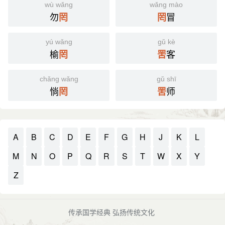
wù wǎng
wǎng mào
勿
冒
罔
罔
yú wǎng
gǔ kè
榆
客
罔
罟
chǎng wǎng
gǔ shī
惝
师
罔
罟
A
B
C
D
E
F
G
H
J
K
L
M
N
O
P
Q
R
S
T
W
X
Y
Z
传承国学经典 弘扬传统文化