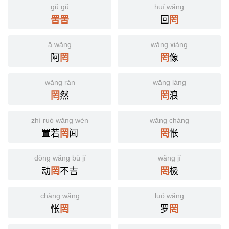
gǔ gǔ
huí wǎng
回
罟
罟
罔
ā wǎng
wǎng xiàng
阿
像
罔
罔
wǎng rán
wǎng làng
然
浪
罔
罔
zhì ruò wǎng wén
wǎng chàng
置若
闻
怅
罔
罔
dòng wǎng bù jí
wǎng jí
动
不吉
极
罔
罔
chàng wǎng
luó wǎng
怅
罗
罔
罔