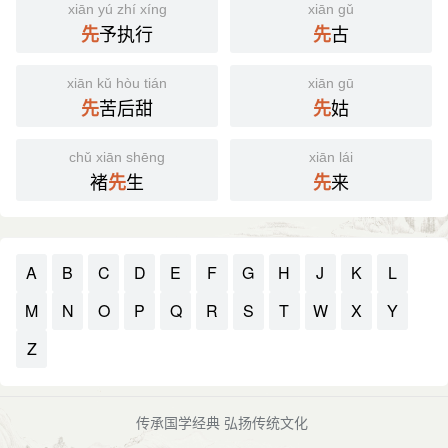
xiān yú zhí xíng
xiān gǔ
予执行
古
先
先
xiān kǔ hòu tián
xiān gū
苦后甜
姑
先
先
chǔ xiān shēng
xiān lái
褚
生
来
先
先
A
B
C
D
E
F
G
H
J
K
L
M
N
O
P
Q
R
S
T
W
X
Y
Z
传承国学经典 弘扬传统文化