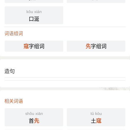
寇
先
kǒu xián
口涎
词语组词
字组词
字组词
寇
先
造句
相关词语
shǒu xiān
tǔ kòu
首
土
先
寇