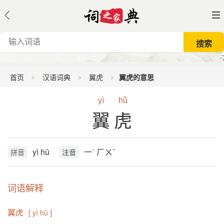
首页
汉语词典
翼虎
翼虎的意思
yì
hǔ
翼虎
yì hǔ
一ˋ ㄏㄨˇ
拼音
注音
词语解释
翼虎
[ yì hǔ ]