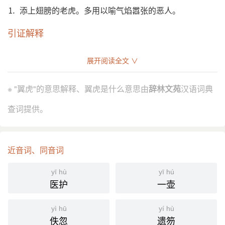
⒈ 添上翅膀的老虎。多用以喻气焰嚣张的恶人。
引证解释
⒈ 添上翅膀的老虎。多用以喻气焰嚣张的恶人。
展开阅读全文 ∨
明 王世贞 《于太傅公传》：“锦衣卫指挥 马顺 者，
引
振 党也。妄传王旨叱众退，给事中 王竑 起直前擒 顺
※ "翼虎"的意思解释、翼虎是什么意思由
辞林文苑
汉语词典
曰：‘此正所谓翼虎者，今日犹敢尔！’众争捶之，立
死。”
查词提供。
《明史·文苑传二·李梦阳》：“寿寧侯 张鹤龄 招纳无
赖，罔利贼民，势如翼虎。”
近音词、同音词
分字解释
yī hù
yī hú
yì
hǔ
医护
一壶
翼
虎
yì hū
yí hù
佚忽
遗笏