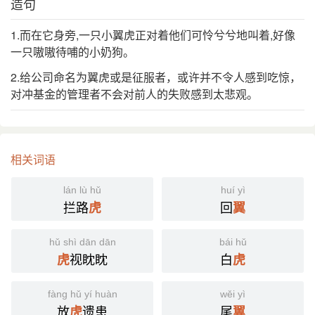
造句
1.而在它身旁,一只小翼虎正对着他们可怜兮兮地叫着,好像
一只嗷嗷待哺的小奶狗。
2.给公司命名为翼虎或是征服者，或许并不令人感到吃惊，
对冲基金的管理者不会对前人的失败感到太悲观。
相关词语
lán lù hǔ
huí yì
拦路
回
虎
翼
hǔ shì dān dān
bái hǔ
视眈眈
白
虎
虎
fàng hǔ yí huàn
wěi yì
放
遗患
尾
虎
翼