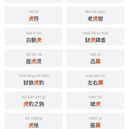
hǔ fú
lǎo hǔ qián
符
老
钳
虎
虎
bái é hǔ
chái hǔ sì nüè
白额
豺
肆虐
虎
虎
bá hǔ xū
xùn yì
拔
须
迅
虎
翼
chái láng hǔ bào
zuǒ yòu yì
豺狼
豹
左右
虎
翼
hǔ bào zhī jū
xiāo hǔ
豹之驹
虓
虎
虎
hǔ chāng
zhèn yì
伥
振
虎
翼