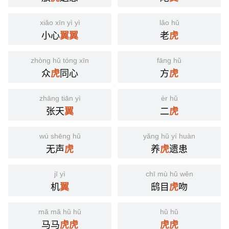
xiǎo xīn yì yì
lǎo hǔ
小心
老
翼
翼
虎
zhòng hǔ tóng xīn
fāng hǔ
众
同心
方
虎
虎
zhāng tiān yì
èr hǔ
张天
二
翼
虎
wú shēng hǔ
yǎng hǔ yí huàn
无声
养
遗患
虎
虎
jī yì
chī mù hǔ wěn
机
鸱目
吻
翼
虎
mǎ mǎ hǔ hǔ
hǔ hǔ
马马
虎
虎
虎
虎