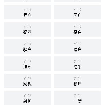
yì hù
yì hù
异户
邑户
yí hù
yì hù
疑互
役户
yì hù
yí hù
驿户
遗户
yí hū
yī hū
遗忽
噫乎
yí hú
yí hù
疑狐
移户
yì hù
yī hù
翼护
一笏