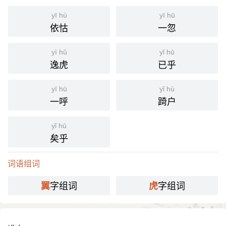
yī hù
yī hū
依怙
一忽
yì hǔ
yǐ hū
逸虎
已乎
yī hū
yǐ hù
一呼
踦户
yǐ hū
矣乎
词语组词
字组词
字组词
翼
虎