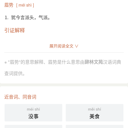
眉势
[ méi shì ]
⒈ 犹今言派头，气派。
引证解释
⒈ 犹今言派头，气派。
展开阅读全文 ∨
《宣和遗事》前集：“恰去的那箇人，也不是制置并安
引
抚，也不是御史与平章。那人眉势教大。”
※ "眉势"的意思解释、眉势是什么意思由
辞林文苑
汉语词典
元 杨梓 《霍光鬼谏》第二折：“谁待倚 唐丈 眉势威风
显，我则怕养闺女为官分福浅。”
查词提供。
国语辞典
近音词、同音词
眉势
[ méi shì ]
méi shì
měi shí
⒈ 一个人的来头、势力。
没事
美食
《大宋宣和遗事·亨集》：「恰去的那个人，也不是制
引
置并安抚，也不是御史与平章。那人眉势较大！」