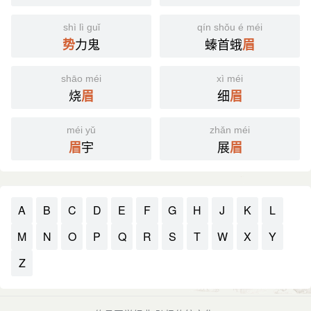
shì lì guǐ
qín shǒu é méi
力鬼
螓首蛾
势
眉
shāo méi
xì méi
烧
细
眉
眉
méi yǔ
zhǎn méi
宇
展
眉
眉
A
B
C
D
E
F
G
H
J
K
L
M
N
O
P
Q
R
S
T
W
X
Y
Z