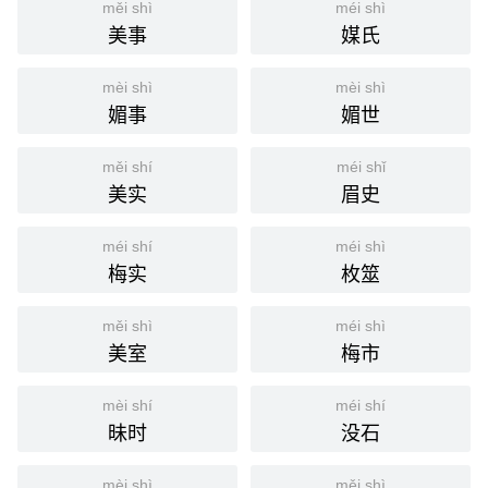
měi shì
méi shì
美事
媒氏
分字解释
méi
shì
mèi shì
mèi shì
眉
势
媚事
媚世
měi shí
méi shǐ
美实
眉史
méi shí
méi shì
梅实
枚筮
měi shì
méi shì
美室
梅市
mèi shí
méi shí
昧时
没石
mèi shì
měi shì