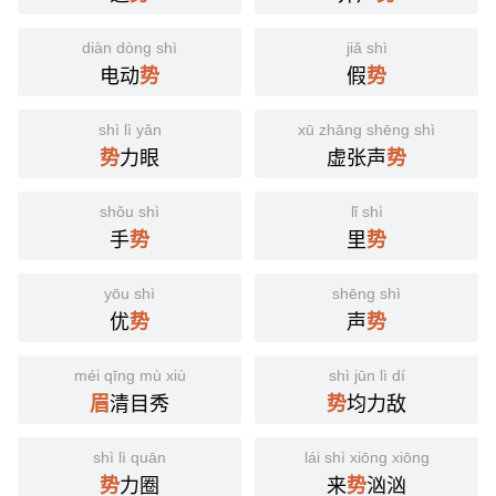
diàn dòng shì
jiǎ shì
电动
假
势
势
shì lì yǎn
xū zhāng shēng shì
力眼
虚张声
势
势
shǒu shì
lǐ shì
手
里
势
势
yōu shì
shēng shì
优
声
势
势
méi qīng mù xiù
shì jūn lì dí
清目秀
均力敌
眉
势
shì lì quān
lái shì xiōng xiōng
力圈
来
汹汹
势
势