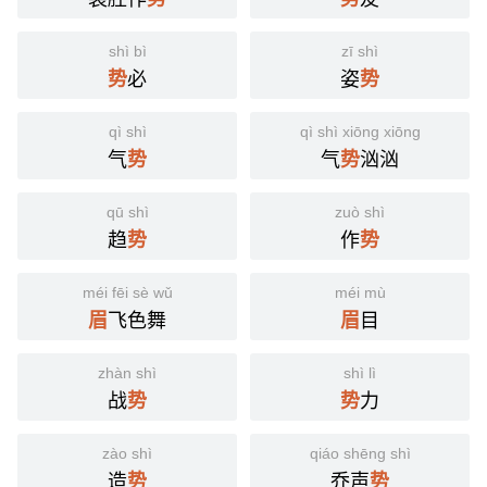
shì bì
zī shì
必
姿
势
势
qì shì
qì shì xiōng xiōng
气
气
汹汹
势
势
qū shì
zuò shì
趋
作
势
势
méi fēi sè wǔ
méi mù
飞色舞
目
眉
眉
zhàn shì
shì lì
战
力
势
势
zào shì
qiáo shēng shì
造
乔声
势
势