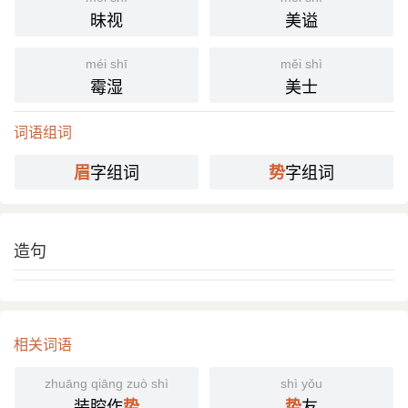
昧视
美谥
méi shī
měi shì
霉湿
美士
词语组词
字组词
字组词
眉
势
造句
相关词语
zhuāng qiāng zuò shì
shì yǒu
装腔作
友
势
势