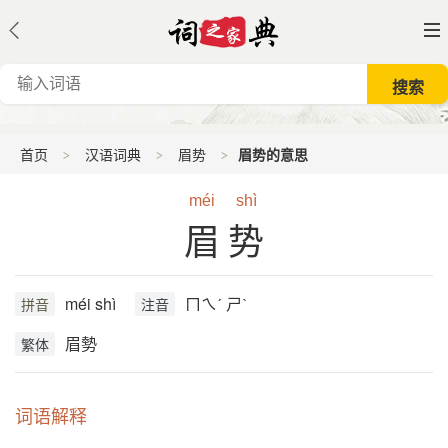
首页
汉语词典
眉势
眉势的意思
méi
shì
眉势
méi shì
ㄇㄟˊ ㄕˋ
拼音
注音
眉勢
繁体
词语解释