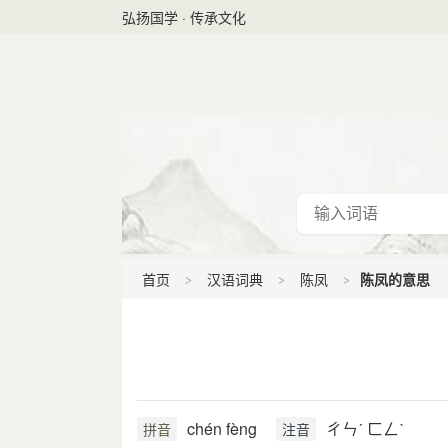
弘扬国学 · 传承文化
首页
汉语词典
陈凤
陈凤的意思
chén fèng
ㄔㄣˊ ㄈㄥˋ
拼音
注音