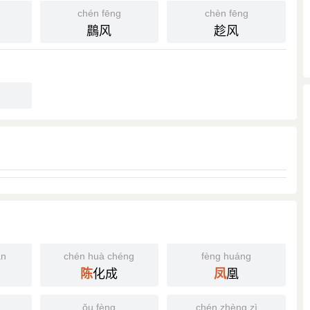
chén fēng
chèn fēng
鷐风
趁风
ǎn
chén huà chéng
fèng huáng
化成
凰
陈
凤
ǒu fèng
chén zhèng zì