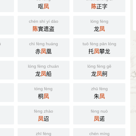
呕
正字
凤
陈
chén shí yí dào
lóng fèng
實遗盗
龙
陈
凤
ū
chì fèng huáng
tuō fèng pān lóng
赤
凰
托
攀龙
凤
凤
lóng fèng chuán
lóng fèng gě
龙
船
龙
舸
凤
凤
tóng fèng
zhū fèng
桐
朱
凤
凤
fèng zhào
fèng nuò
诏
诺
凤
凤
zhī fèng
chén míng