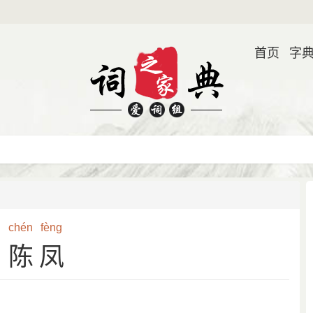
首页
字
chén
fèng
陈凤