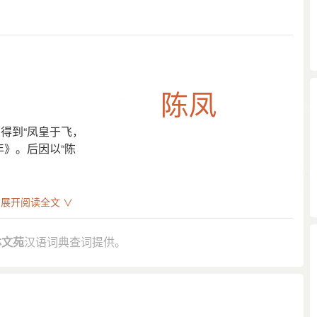
得到“凤皇于飞，
年》。后因以“陈
。
展开阅读全文 ∨
仲 而卜，得到“凤皇于飞，和鸣鏘鏘”之卜辞，见《左传·庄公二十
林文苑
汉语词典查词提供。
谐琴瑟之好的套语。
：“潘 鱼从此隔， 陈 凤宛然飞。”