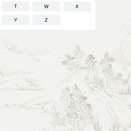
T
W
X
Y
Z