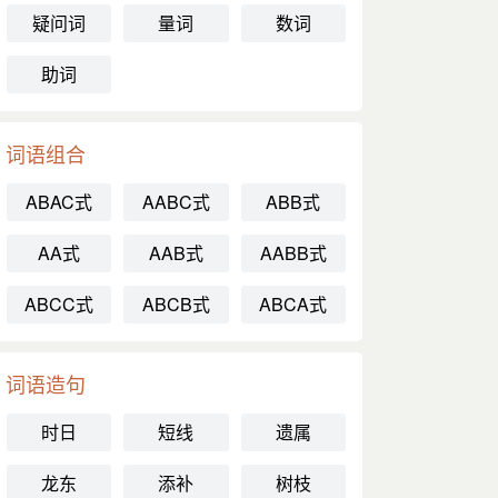
疑问词
量词
数词
助词
词语组合
ABAC式
AABC式
ABB式
AA式
AAB式
AABB式
ABCC式
ABCB式
ABCA式
词语造句
时日
短线
遗属
龙东
添补
树枝