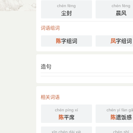
chén
fèng
chén fēng
chén fēng
陈
凤
尘封
晨风
词语组词
字组词
字组词
陈
凤
造句
相关词语
chén píng xí
chén yí fàn g
平席
遗饭感
陈
陈
xīn chén dài xiè
chén shī