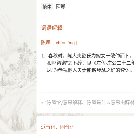
陳鳳
繁体
词语解释
陈凤
[ chén fèng ]
⒈ 春秋时，陈大夫懿氏为嫁女于敬仲而卜，
和鸣锵锵”之卜辞，见《左传·庄公二十二
凤”为恭祝他人夫妻能谐琴瑟之好的套语
引证解释
⒈ 春秋 时， 陈 大夫 懿氏 为嫁女于 敬
※ "陈凤"的意思解释、陈凤是什么意思由
辞
二年》。后因以“陈凤”为恭祝他人夫妻能
唐 沉佺期 《天官崔侍郎夫人卢氏挽歌》
引
分字解释
近音词、同音词