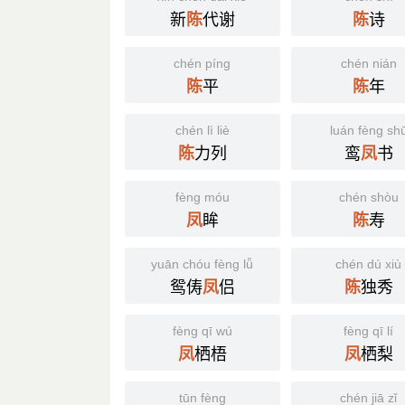
新
代谢
诗
陈
陈
chén píng
chén nián
平
年
陈
陈
chén lì liè
luán fèng sh
力列
鸾
书
陈
凤
fèng móu
chén shòu
眸
寿
凤
陈
yuān chóu fèng lǚ
chén dú xiù
鸳俦
侣
独秀
凤
陈
fèng qī wú
fèng qī lí
栖梧
栖梨
凤
凤
tūn fèng
chén jiā zǐ