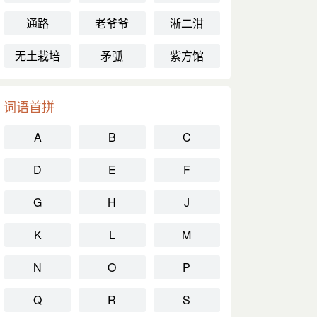
通路
老爷爷
淅二泔
无土栽培
矛弧
紫方馆
词语首拼
A
B
C
D
E
F
G
H
J
K
L
M
N
O
P
Q
R
S