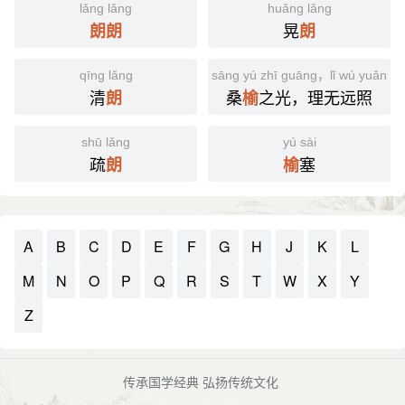
lǎng lǎng
huǎng lǎng
晃
朗
朗
朗
qīng lǎng
sāng yú zhī guāng，lǐ wú yuǎn z
清
桑
之光，理无远照
朗
榆
shū lǎng
yú sài
疏
塞
朗
榆
A
B
C
D
E
F
G
H
J
K
L
M
N
O
P
Q
R
S
T
W
X
Y
Z
传承国学经典 弘扬传统文化