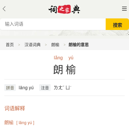
首页
汉语词典
朗榆
朗榆的意思
lǎng
yú
朗榆
lǎng yú
ㄌㄤˇ ㄩˊ
拼音
注音
词语解释
朗榆
[ lǎng yú ]