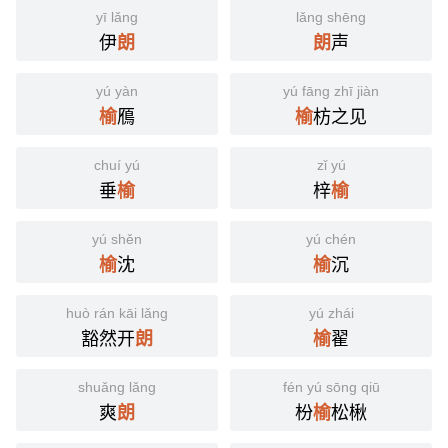
yī lǎng
lǎng shēng
伊
声
朗
朗
yú yàn
yú fāng zhī jiàn
鴈
枋之见
榆
榆
chuí yú
zǐ yú
垂
梓
榆
榆
yú shěn
yú chén
沈
沉
榆
榆
huò rán kāi lǎng
yú zhái
豁然开
翟
朗
榆
shuǎng lǎng
fén yú sōng qiū
爽
枌
松楸
朗
榆