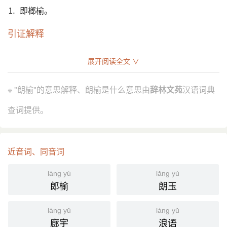
⒈ 即榔榆。
引证解释
⒈ 即榔榆。参见“榔榆”。
展开阅读全文 ∨
《左传·庄公四年》“卒於樠木之下” 唐 孔颖达 疏：“木
引
有似榆者，俗呼朗榆。”
※ "朗榆"的意思解释、朗榆是什么意思由
辞林文苑
汉语词典
明 李时珍 《本草纲目·木二·朗榆》：“大榆二月生荚，
朗榆八月生荚，可分别。”
查词提供。
分字解释
近音词、同音词
lǎng
yú
朗
榆
láng yú
lǎng yù
郎榆
朗玉
láng yǔ
làng yǔ
廊宇
浪语