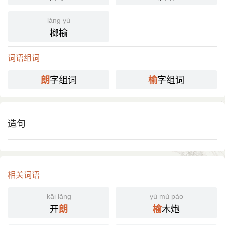
láng yú
榔榆
词语组词
字组词
字组词
朗
榆
造句
相关词语
kāi lǎng
yú mù pào
开
木炮
朗
榆