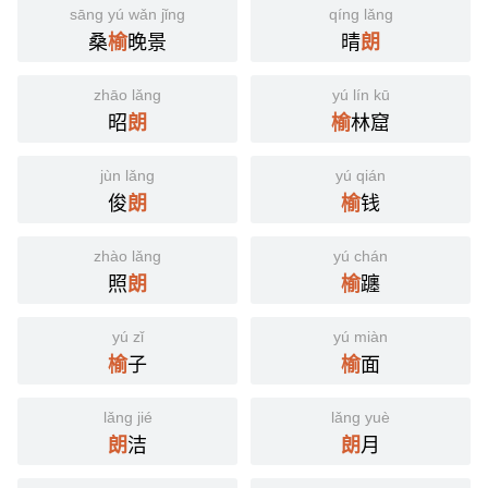
sāng yú wǎn jǐng
qíng lǎng
桑
晚景
晴
榆
朗
zhāo lǎng
yú lín kū
昭
林窟
朗
榆
jùn lǎng
yú qián
俊
钱
朗
榆
zhào lǎng
yú chán
照
躔
朗
榆
yú zǐ
yú miàn
子
面
榆
榆
lǎng jié
lǎng yuè
洁
月
朗
朗