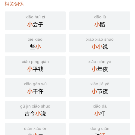
相关词语
xiǎo huì zǐ
xiǎo lù
会子
路
小
小
xiē xiǎo
xiǎo xiǎo shuō
些
说
小
小
小
xiǎo píng qián
xiǎo nián yè
平钱
年夜
小
小
xiǎo gàn wǔ
xiǎo jié yè
干仵
节夜
小
小
gǔ jīn xiǎo shuō
xiǎo dǎ
古今
说
打
小
小
diàn xiǎo èr
dòng qiān