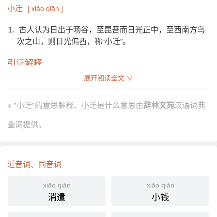
小迁
[ xiǎo qiān ]
⒈ 古人认为日出于旸谷，至昆吾而日光正中，至西南方鸟
次之山，则日光偏西，称“小迁”。
引证解释
展开阅读全文 ∨
⒈ 古人认为日出于 旸谷，至 昆吾 而日光正中，至西南方
鸟次 之山，则日光偏西，称“小迁”。今本《淮南子》作
※ "小迁"的意思解释、小迁是什么意思由
辞林文苑
汉语词典
“小还”。参见“大迁”。
《艺文类聚》卷一引《淮南子》：“﹝日﹞对於 昆
引
查词提供。
吾，是谓正中；靡於 鸟次，是谓小迁。”
分字解释
近音词、同音词
xiǎo
qiān
小
迁
xiāo qiǎn
xiǎo qián
消遣
小钱