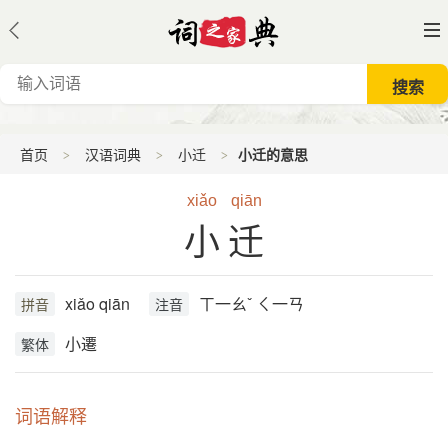
首页
汉语词典
小迁
小迁的意思
xiǎo
qiān
小迁
xiǎo qiān
ㄒ一ㄠˇ ㄑ一ㄢ
拼音
注音
小遷
繁体
词语解释