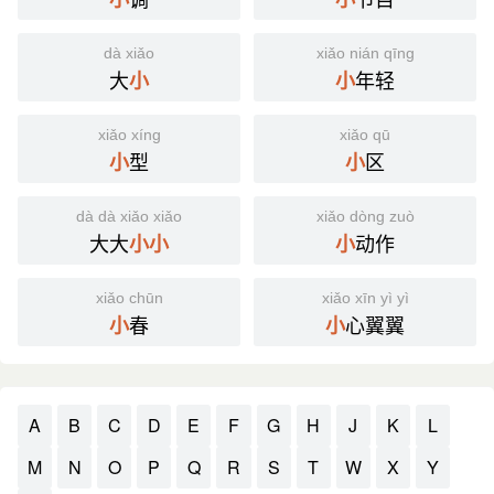
dà xiǎo
xiǎo nián qīng
大
年轻
小
小
xiǎo xíng
xiǎo qū
型
区
小
小
dà dà xiǎo xiǎo
xiǎo dòng zuò
大大
动作
小
小
小
xiǎo chūn
xiǎo xīn yì yì
春
心翼翼
小
小
A
B
C
D
E
F
G
H
J
K
L
M
N
O
P
Q
R
S
T
W
X
Y