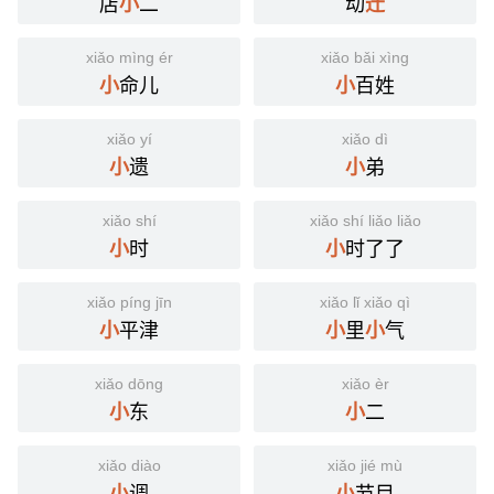
店
二
动
小
迁
xiǎo mìng ér
xiǎo bǎi xìng
命儿
百姓
小
小
xiǎo yí
xiǎo dì
遗
弟
小
小
xiǎo shí
xiǎo shí liǎo liǎo
时
时了了
小
小
xiǎo píng jīn
xiǎo lǐ xiǎo qì
平津
里
气
小
小
小
xiǎo dōng
xiǎo èr
东
二
小
小
xiǎo diào
xiǎo jié mù
调
节目
小
小