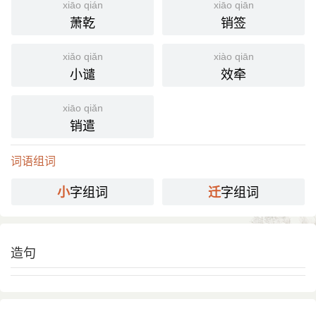
xiāo qián
xiāo qiān
萧乾
销签
xiǎo qiǎn
xiào qiān
小谴
效牵
xiāo qiǎn
销遣
词语组词
字组词
字组词
小
迁
造句