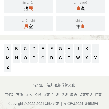
jìn zhǎn
zhí shuō
进
说
展
直
zhǎn shì
shì zhí
室
市
展
直
A
B
C
D
E
F
G
H
J
K
L
M
N
O
P
Q
R
S
T
W
X
Y
Z
传承国学经典 弘扬传统文化
导航：
古籍
诗人
名句
诗文
字典
词典
成语
英文单词
作文
Copyright © 2022-2024
辞林文苑
|
鲁ICP备2025184565号