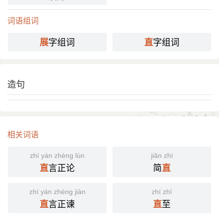
词语组词
字组词
字组词
展
直
造句
相关词语
zhí yán zhèng lùn
jiǎn zhí
言正论
简
直
直
zhí yán zhèng jiàn
zhí zhì
言正谏
至
直
直