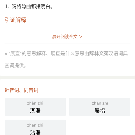
⒈ 谓将隐曲都摆明白。
引证解释
⒈ 谓将隐曲都摆明白。
展开阅读全文 ∨
赵树理 《邪不压正》：“大姐！心放宽点吧！话已经
引
跟大家展直了，后悔还有什么用处？”
※ "展直"的意思解释、展直是什么意思由
辞林文苑
汉语词典
分字解释
查词提供。
zhǎn
zhí
展
直
近音词、同音词
zhàn zhì
zhǎn zhǐ
湛滞
展指
zhān zhì
沾滞