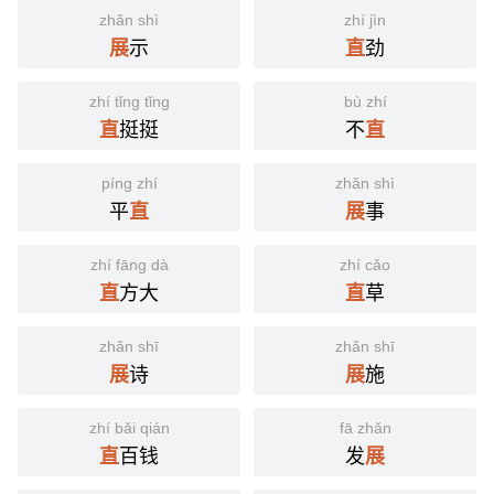
zhǎn shì
zhí jìn
示
劲
展
直
zhí tǐng tǐng
bù zhí
挺挺
不
直
直
píng zhí
zhǎn shì
平
事
直
展
zhí fāng dà
zhí cǎo
方大
草
直
直
zhǎn shī
zhǎn shī
诗
施
展
展
zhí bǎi qián
fā zhǎn
百钱
发
直
展