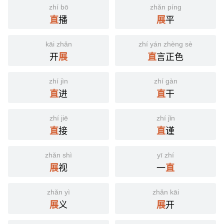
zhí bō
zhǎn píng
播
平
直
展
kāi zhǎn
zhí yán zhèng sè
开
言正色
展
直
zhí jìn
zhí gàn
进
干
直
直
zhí jiē
zhí jǐn
接
谨
直
直
zhǎn shì
yī zhí
视
一
展
直
zhǎn yì
zhǎn kāi
义
开
展
展