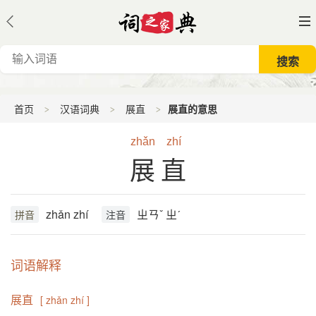
首页
汉语词典
展直
展直的意思
zhǎn
zhí
展直
zhǎn zhí
ㄓㄢˇ ㄓˊ
拼音
注音
词语解释
展直
[ zhǎn zhí ]