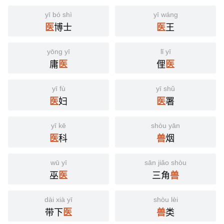
yī bó shì
yī wáng
博士
王
医
医
yōng yī
lǐ yī
庸
俚
医
医
yī fù
yī shǔ
妇
署
医
医
yī kē
shòu yān
科
烟
医
兽
wū yī
sān jiǎo shòu
巫
三角
医
兽
dài xià yī
shòu lèi
带下
类
医
兽