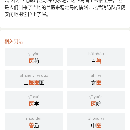
7., 因为不能跳出这冰冷的水池，这匹马看上去很沮丧，但
是人们叫来了当地的兽医来稳定马的情绪，之后消防队员便
安闲地把它拉上了岸。
相关词语
yī yào
bǎi shòu
药
百
医
兽
shàng yī yī guó
shí yī
上
国
食
医
医
医
yī xué
yī yuàn
学
院
医
医
shòu dùn
zhōng yī
盾
中
兽
医