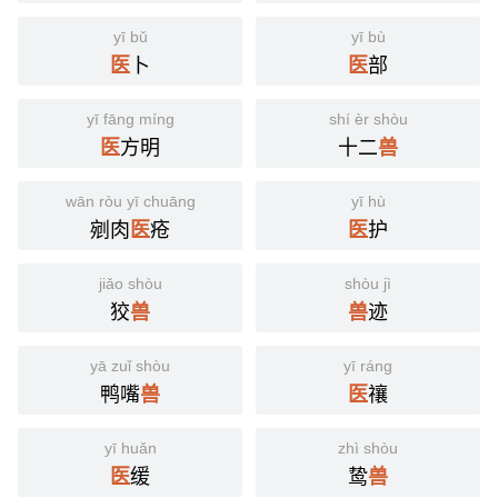
yī bǔ
yī bù
卜
部
医
医
yī fāng míng
shí èr shòu
方明
十二
医
兽
wān ròu yī chuāng
yī hù
剜肉
疮
护
医
医
jiǎo shòu
shòu jì
狡
迹
兽
兽
yā zuǐ shòu
yī ráng
鸭嘴
禳
兽
医
yī huǎn
zhì shòu
缓
鸷
医
兽