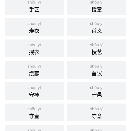
shǒu yì
shòu yì
国语辞典
手艺
授意
兽医
[ shòu yī ]
shòu yī
shǒu yì
寿衣
首义
⒈ 职官名。主掌治疗野兽伤病的官吏。
《周礼·天官·兽医》：「兽医，掌疗兽病，疗兽
引
shòu yī
shòu yì
疡。」
授衣
授艺
⒉ 治疗禽兽疾病的医生。
shòu yì
shǒu yì
分字解释
绶虉
首议
shòu
yī
shǒu yì
shǒu yì
兽
医
守瘗
守邑
shǒu yī
shǒu yì
守壹
守意
shòu yí
shǒu yì