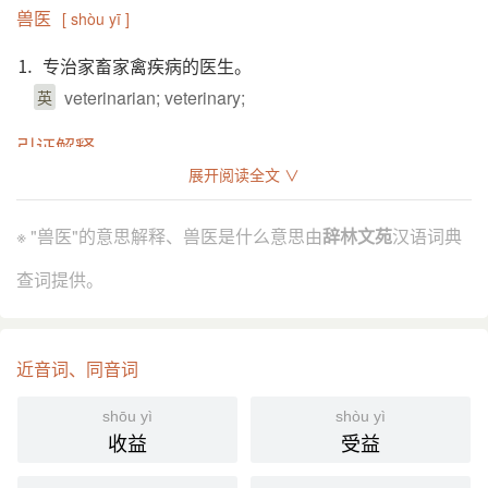
兽医
[ shòu yī ]
⒈ 专治家畜家禽疾病的医生。
veterinarian; veterinary;
英
引证解释
展开阅读全文 ∨
⒈ 古指掌疗兽病之官。后泛指治疗家畜家禽疾病的医生。
《周礼·天官·兽医》：“兽医，掌疗兽病，疗兽疡。”
引
※ "兽医"的意思解释、兽医是什么意思由
辞林文苑
汉语词典
《旧唐书·职官志三》：“兽医掌疗马病。”
明 陶宗仪 《辍耕录·兽医》：“世以疗马者曰兽医，疗
查词提供。
牛者曰牛医。 《周礼·天官·冢宰篇》‘兽医下士八
人’注：‘兽，牛马之属。’按此，则疗牛者亦当曰兽医
矣。”
近音词、同音词
《水浒传》第七十回：“张清 在 宋公明 面前，举荐 东
昌府 一个兽医。”
shōu yì
shòu yì
沈从文 《牛》：“它希望它的脚快好，就是让凶恶粗
收益
受益
暴不讲理的兽医揉搓一阵也很愿意。”