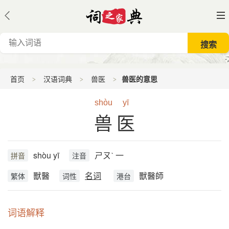
首页
汉语词典
兽医
兽医的意思
shòu
yī
兽医
shòu yī
ㄕㄡˋ 一
拼音
注音
獸醫
名词
獸醫師
繁体
词性
港台
词语解释