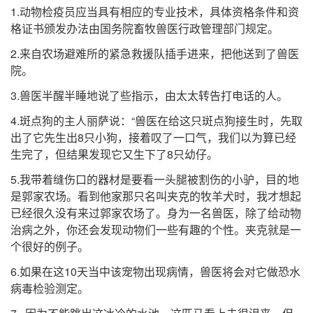
1.动物检疫员应当具有相应的专业技术，具体资格条件和资
格证书颁发办法由国务院畜牧兽医行政管理部门规定。
2.来自农场避难所的紧急救援队插手进来，把他送到了兽医
院。
3.兽医半醒半睡地说了些指示，由太太转告打电话的人。
4.斑点狗的主人丽萨说：“兽医在给这只斑点狗接生时，先取
出了它先生出8只小狗，接着叹了一口气，我们以为算已经
生完了，但结果发现它又生下了8只幼仔。
5.我带着缝伤口的器材是要看一头腿被割伤的小驴，目的地
是郭家农场。看到他家那只名叫夹克的牧羊犬时，我才想起
已经很久没有来过郭家农场了。身为一名兽医，除了给动物
治病之外，你还会发现动物们一些有趣的个性。夹克就是一
个很好的例子。
6.如果在这10天当中该宠物出现病情，兽医将会对它做恐水
病毒检验测定。