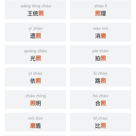
wáng tǒng zhào
zhào lǐ
王统
理
照
照
yí zhào
xiāo mó
遗
消
照
磨
guāng zhào
pāi zhào
光
拍
照
照
yī zhào
lù zhào
依
路
照
照
zhào míng
hé zhào
明
合
照
照
mó dùn
bǐ zhào
盾
比
磨
照