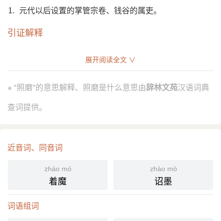
⒈ 元代以后设置的掌管宗卷、钱谷的属吏。
引证解释
⒈ 元 代以后设置的掌管宗卷、钱穀的属吏。
展开阅读全文 ∨
《元史·百官志一》：“照磨一员正八品，掌磨勘左右
引
司钱穀出纳缮科例，凡数计文牘簿籍之事。”
※ "照磨"的意思解释、照磨是什么意思由
辞林文苑
汉语词典
明 陶宗仪 《辍耕录·为将嗜杀》：“时 王元吉 为本府
照磨， 元吉 能备言其详，且有抄録公文。”
查词提供。
《醒世姻缘传》第九七回：“周相公 叫人取出礼去，
央了照磨，禀知粮厅，説他偶然被了火毒，不敢穿
衣，代他给假送礼。”
近音词、同音词
⒉ 推磨。
zháo mó
zhào mò
赵树理 《老定额》：“我十来岁上就常替我妈照磨，
引
着魔
诏墨
还没有磨过个杂面。”
分字解释
词语组词