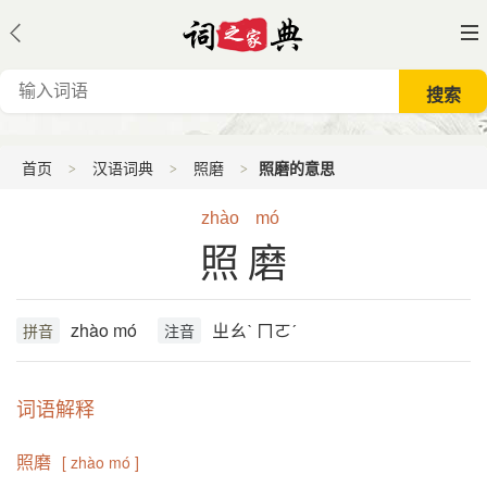
首页
汉语词典
照磨
照磨的意思
zhào
mó
照磨
zhào mó
ㄓㄠˋ ㄇㄛˊ
拼音
注音
词语解释
照磨
[ zhào mó ]