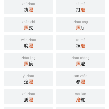
zhí zhào
dǎ mó
执
打
照
磨
zhào shì
zhào tīng
式
厅
照
照
wǎn zhào
cā mó
晩
擦
照
磨
zhào jìng
zhào chéng
镜
澄
照
照
yì zhào
cān zhào
逸
参
照
照
zhì zhào
mó liàn
质
练
照
磨