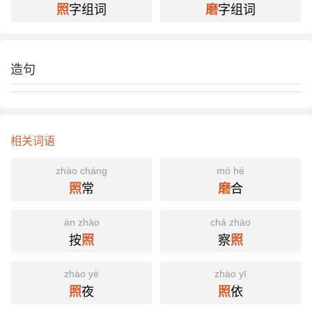
字组词
字组词
照
磨
zhào
mó mò
照
磨
造句
相关词语
zhào cháng
mó hé
常
合
照
磨
àn zhào
chá zhào
按
察
照
照
zhào yè
zhào yī
夜
依
照
照