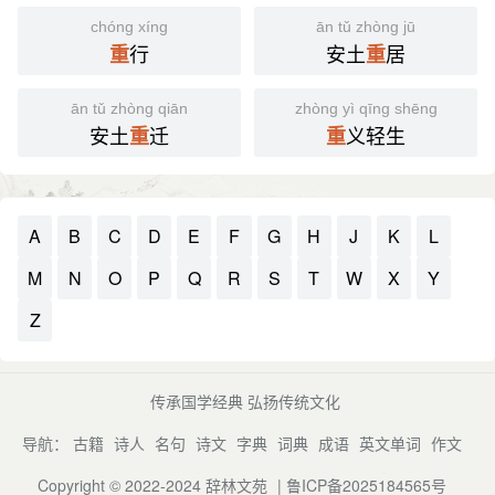
chóng xíng
ān tǔ zhòng jū
行
安土
居
重
重
ān tǔ zhòng qiān
zhòng yì qīng shēng
安土
迁
义轻生
重
重
A
B
C
D
E
F
G
H
J
K
L
M
N
O
P
Q
R
S
T
W
X
Y
Z
传承国学经典 弘扬传统文化
导航：
古籍
诗人
名句
诗文
字典
词典
成语
英文单词
作文
Copyright © 2022-2024
辞林文苑
|
鲁ICP备2025184565号