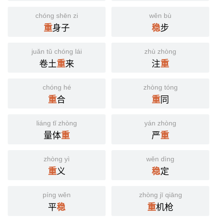
chóng shēn zi
wěn bù
身子
步
重
稳
juǎn tǔ chóng lái
zhù zhòng
卷土
来
注
重
重
chóng hé
zhòng tóng
合
同
重
重
liáng tǐ zhòng
yán zhòng
量体
严
重
重
zhòng yì
wěn dìng
义
定
重
稳
píng wěn
zhòng jī qiāng
平
机枪
稳
重