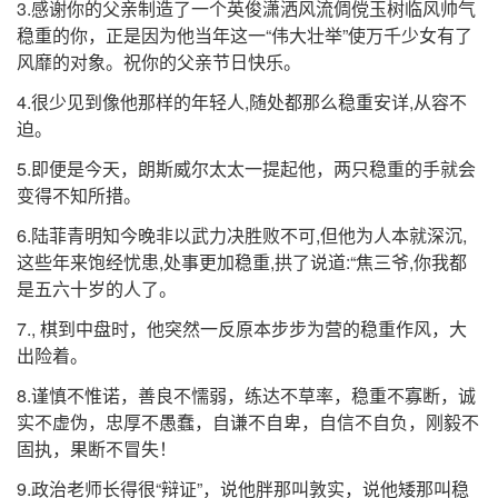
3.感谢你的父亲制造了一个英俊潇洒风流倜傥玉树临风帅气
分字解释
稳重的你，正是因为他当年这一“伟大壮举”使万千少女有了
风靡的对象。祝你的父亲节日快乐。
wěn
zhòng chóng
稳
重
4.很少见到像他那样的年轻人,随处都那么稳重安详,从容不
迫。
5.即便是今天，朗斯威尔太太一提起他，两只稳重的手就会
变得不知所措。
6.陆菲青明知今晚非以武力决胜败不可,但他为人本就深沉,
这些年来饱经忧患,处事更加稳重,拱了说道:“焦三爷,你我都
是五六十岁的人了。
7., 棋到中盘时，他突然一反原本步步为营的稳重作风，大
出险着。
8.谨慎不惟诺，善良不懦弱，练达不草率，稳重不寡断，诚
实不虚伪，忠厚不愚蠢，自谦不自卑，自信不自负，刚毅不
固执，果断不冒失！
9.政治老师长得很“辩证”，说他胖那叫敦实，说他矮那叫稳