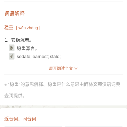
词语解释
稳重
[ wěn zhòng ]
⒈ 安稳沉着。
稳重寡言。
例
sedate; earnest; staid;
英
⒉ 不轻浮。
展开阅读全文 ∨
一个善良稳重的农民。
例
steady;
英
※ "稳重"的意思解释、稳重是什么意思由
辞林文苑
汉语词典
引证解释
查词提供。
⒈ 沉静庄重；沉着而有分寸。
宋 韩琦 《柳絮》诗：“一春情绪空撩乱，不是天生稳
引
近音词、同音词
重花。”