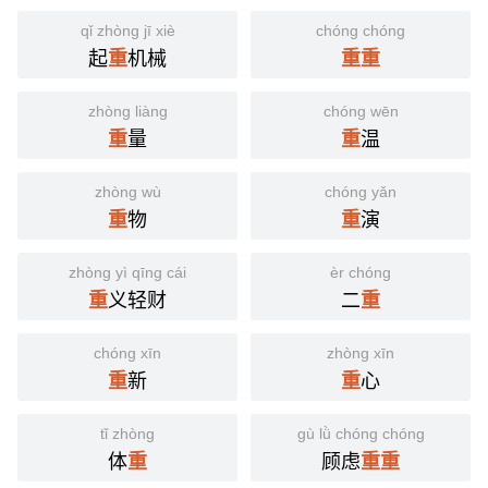
qǐ zhòng jī xiè
chóng chóng
起
机械
重
重
重
zhòng liàng
chóng wēn
量
温
重
重
zhòng wù
chóng yǎn
物
演
重
重
zhòng yì qīng cái
èr chóng
义轻财
二
重
重
chóng xīn
zhòng xīn
新
心
重
重
tǐ zhòng
gù lǜ chóng chóng
体
顾虑
重
重
重