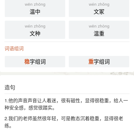
《红楼梦》第一一八回：“况且 鶯儿 也稳重。”
wēn zhōng
wén zhǒng
杨朔 《＜雪花飘飘＞后语》：“那青年坐在炕边上，
温中
文冢
笑着点点头，显得又稳重，又自信。”
wén zhǒng
wēn zhòng
⒉ 犹当心。
文种
温重
元 无名氏 《举案齐眉》第四折：“小姐稳重，有老相
引
公同老夫人在於门首，你接待他去咱。”
词语组词
国语辞典
字组词
字组词
稳
重
稳重
[ wěn zhòng ]
⒈ 沉著庄重。
造句
《红楼梦·第二二回》：「谁想贾母自见宝钗来了，喜
引
1.他的声音声音让人着迷，很有磁性，显得很稳重，给人一
他稳重和平，正值他才过第一个生辰，便自己蠲资二
种安全感，感觉很踏实。
十两，唤了凤姐来，交与他置酒戏。」
端庄 庄重 稳健
近
2.我们的老师虽然很年轻，可是教态沉着稳重，显得很老
练。
暴躁 毛躁 浮躁 癫狂 轻薄 轻浮
反