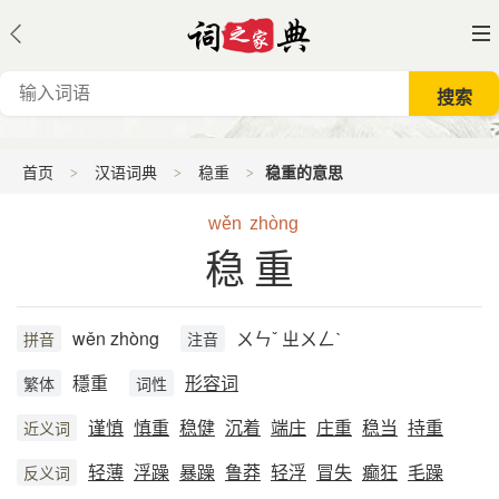
首页
汉语词典
稳重
稳重的意思
wěn
zhòng
稳重
wěn zhòng
ㄨㄣˇ ㄓㄨㄥˋ
拼音
注音
穩重
形容词
繁体
词性
谨慎
慎重
稳健
沉着
端庄
庄重
稳当
持重
近义词
轻薄
浮躁
暴躁
鲁莽
轻浮
冒失
癫狂
毛躁
反义词