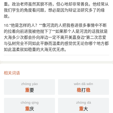
重。政治老师虽然其貌不扬，但心地却非常善良。他经常从
我们学生的角度看问题，想必是因为辩证法研究多了的缘
故。
10."他是怎样的人？""像河流的人把我卷进很多事情中不断
的拉着向前进我被他抛下了""如果那个人是河流的话我就是
大海多少次都会扑向岸边一定不离开美嘉身边"第二次恋爱
与弘树完全不同如此平静而温柔的感觉优无论你哪个地方都
如此温柔就如稳重的大海无优无虑。
相关词语
zhòng yào
wěn dǎ wěn
要
打
重
稳
稳
chóng qìng
zhòng dà
庆
大
重
重