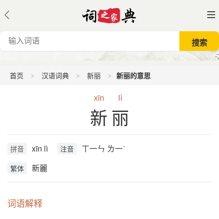
首页
汉语词典
新丽
新丽的意思
xīn
lì
新丽
xīn lì
ㄒ一ㄣ ㄌ一ˋ
拼音
注音
新麗
繁体
词语解释