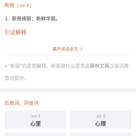
新丽
[ xīn lì ]
⒈ 新奇绮丽；新鲜华丽。
引证解释
⒈ 新奇绮丽；新鲜华丽。
展开阅读全文 ∨
南朝 梁 刘勰 《文心雕龙·总术》：“凡精虑造文，各竞
引
新丽，多欲练辞，莫肯研术。”
※ "新丽"的意思解释、新丽是什么意思由
辞林文苑
汉语词典
《旧唐书·隐逸传·李元恺》：“元愷 辞曰：‘微躯不宜服
新丽，但恐不能胜其美以速咎也。’”
查词提供。
清 赵翼 《瓯北诗话·查初白诗》：“以 初白 律诗与 放
翁 相较， 放翁 使事精工，写景新丽，固远胜 初白。”
近音词、同音词
分字解释
xīn lǐ
xīn lǐ
xīn
lì lí
心里
心理
新
丽