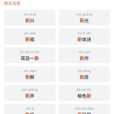
相关词语
xīn xīng
xīn guāng
兴
光
新
新
xīn wén
xīn tǐ shī
闻
体诗
新
新
ěr mù yī xīn
xīn zuò
耳目一
作
新
新
xīn xiān
xīn fáng
鲜
房
新
新
xīn shēng
liǔ sè xīn
声
柳色
新
新
xīn jī
xīn mín bào