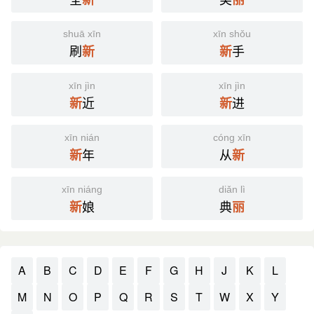
shuā xīn
xīn shǒu
刷
手
新
新
xīn jìn
xīn jìn
近
进
新
新
xīn nián
cóng xīn
年
从
新
新
xīn niáng
diǎn lì
娘
典
新
丽
A
B
C
D
E
F
G
H
J
K
L
M
N
O
P
Q
R
S
T
W
X
Y