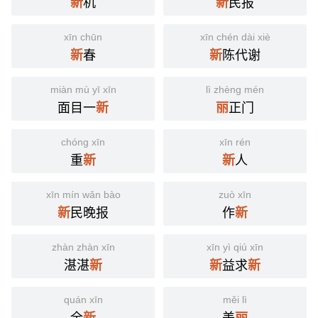
机
民报
新
新
xīn chūn
xīn chén dài xiè
春
陈代谢
新
新
miàn mù yī xīn
lì zhèng mén
面目一
正门
新
丽
chóng xīn
xīn rén
重
人
新
新
xīn mín wǎn bào
zuò xīn
民晚报
作
新
新
zhàn zhàn xīn
xīn yì qiú xīn
湛湛
益求
新
新
新
quán xīn
měi lì
全
美
新
丽