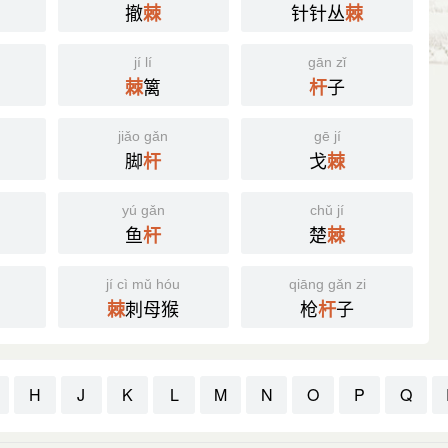
撤
针针丛
棘
棘
jí lí
gān zǐ
篱
子
棘
杆
jiǎo gǎn
gē jí
脚
戈
杆
棘
yú gǎn
chǔ jí
鱼
楚
杆
棘
jí cì mǔ hóu
qiāng gǎn zi
刺母猴
枪
子
棘
杆
H
J
K
L
M
N
O
P
Q