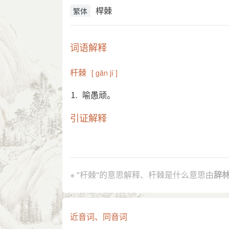
桿棘
繁体
词语解释
杆棘
[ gǎn jí ]
⒈ 喻愚顽。
引证解释
⒈ 喻愚顽。
元 郝经 《浑源刘先生哀辞并序》：
引
尘心槁思，渴而未沃也。”
※ "杆棘"的意思解释、杆棘是什么意思由
辞
分字解释
gān gǎn
jí
近音词、同音词
杆
棘