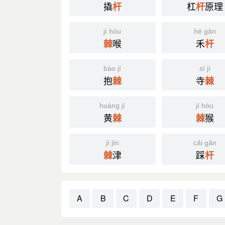
撬
杠
原理
杆
杆
jí hóu
hé gān
喉
禾
棘
杆
bào jí
sì jí
抱
寺
棘
棘
huáng jí
jí hóu
黄
猴
棘
棘
jí jīn
cǎi gǎn
津
踩
棘
杆
A
B
C
D
E
F
G