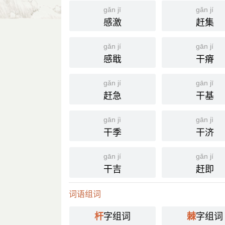
gǎn jī
gǎn jí
感激
赶集
gǎn jí
gān jí
感戢
干瘠
gǎn jí
gān jī
赶急
干基
gān jì
gān jì
干季
干济
gān jí
gǎn jí
干吉
赶即
词语组词
字组词
字组词
杆
棘