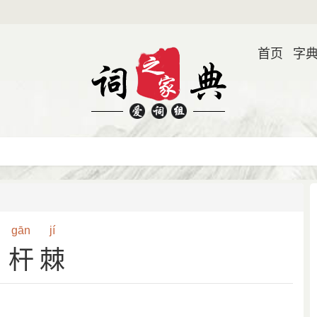
首页
字
gān
jí
杆棘