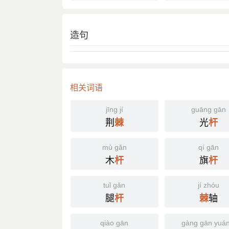
造句
相关词语
jīng jí
guāng gān
荆
光
棘
杆
mù gǎn
qí gān
木
旗
杆
杆
tuǐ gǎn
jí zhóu
腿
轴
杆
棘
qiào gān
gàng gān yuán 