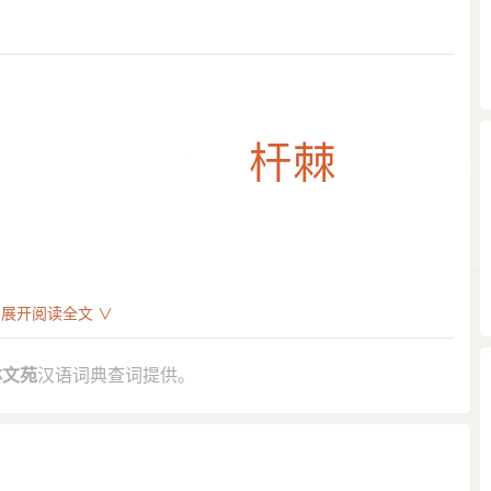
展开阅读全文 ∨
“格言义训，虽屡得闻，而顽钝椎鲁之资，桿棘而不入。是以
林文苑
汉语词典查词提供。