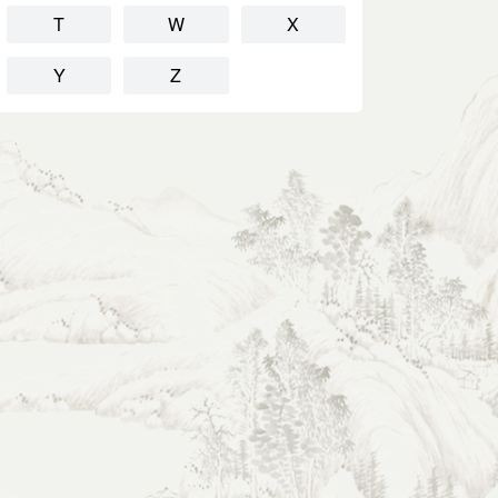
T
W
X
Y
Z