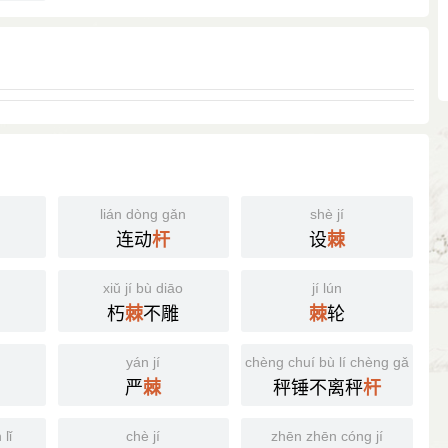
lián dòng gǎn
shè jí
连动
设
杆
棘
xiǔ jí bù diāo
jí lún
朽
不雕
轮
棘
棘
yán jí
chèng chuí bù lí chèng gǎn
严
秤锤不离秤
棘
杆
lǐ
chè jí
zhēn zhēn cóng jí