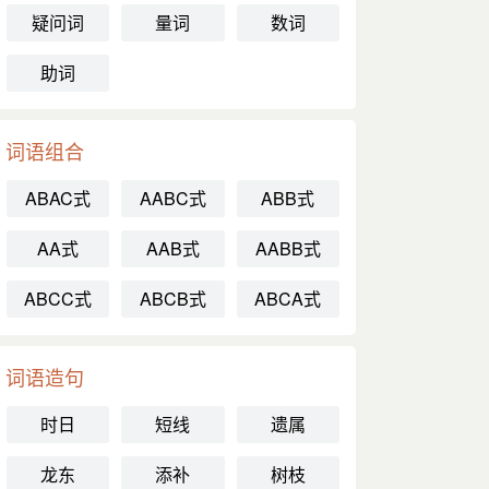
疑问词
量词
数词
助词
词语组合
ABAC式
AABC式
ABB式
AA式
AAB式
AABB式
ABCC式
ABCB式
ABCA式
词语造句
时日
短线
遗属
龙东
添补
树枝