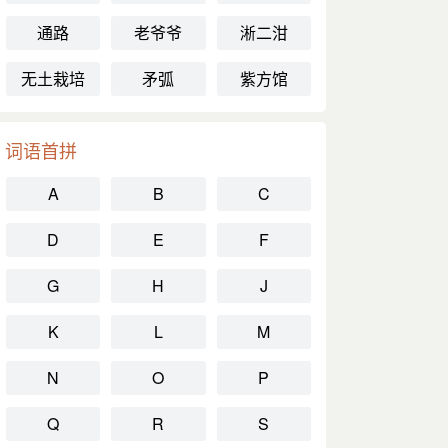
通路
老爷爷
淅二泔
无土栽培
矛弧
紫方馆
词语首拼
A
B
C
D
E
F
G
H
J
K
L
M
N
O
P
Q
R
S