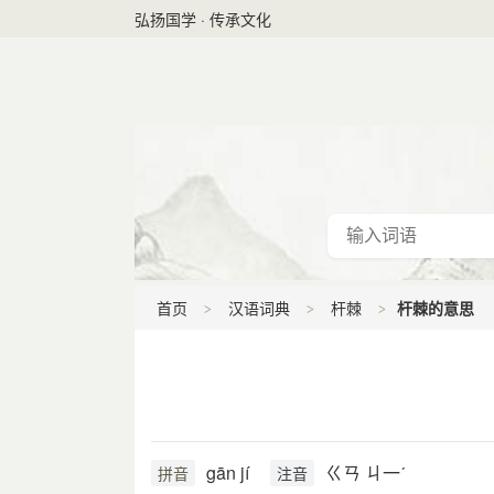
弘扬国学 · 传承文化
首页
汉语词典
杆棘
杆棘的意思
gān jí
ㄍㄢ ㄐ一ˊ
拼音
注音