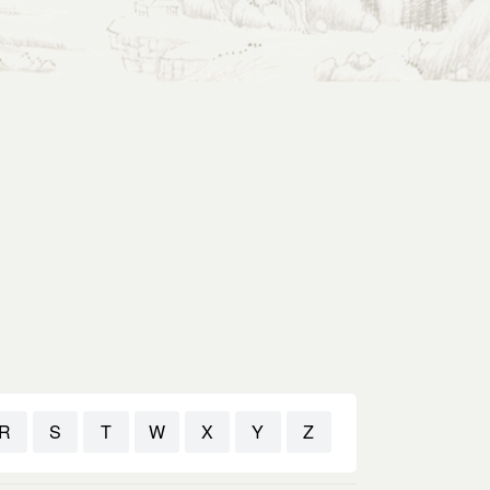
R
S
T
W
X
Y
Z