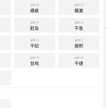
gǎn jí
gàn jī
感疾
赣激
gǎn jí
gān jí
赶及
干急
gān jì
gān jī
干纪
疳积
gān jī
gān jì
甘鸡
干绩