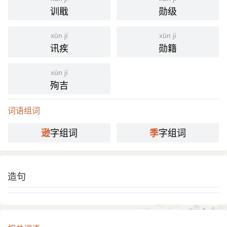
训戢
勋级
xùn jí
xūn jí
讯疾
勋籍
xùn jí
殉吉
词语组词
字组词
字组词
逊
季
造句