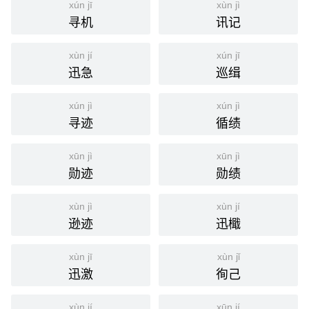
xún jī
xùn jì
寻机
讯记
xùn jí
xún jī
迅急
巡缉
xún jì
xún jì
寻迹
循绩
xūn jì
xūn jì
勋迹
勋绩
xùn jì
xùn jí
逊迹
迅檝
xùn jī
xùn jǐ
迅激
徇己
xùn jí
xūn jí