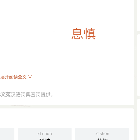
。
展开阅读全文 ∨
。
 氏来朝，贡弓矢。”
林文苑
汉语词典查词提供。
慎 、东 长、岛夷。”
 肃慎，东北夷。”
xī shén
xǐ shèn