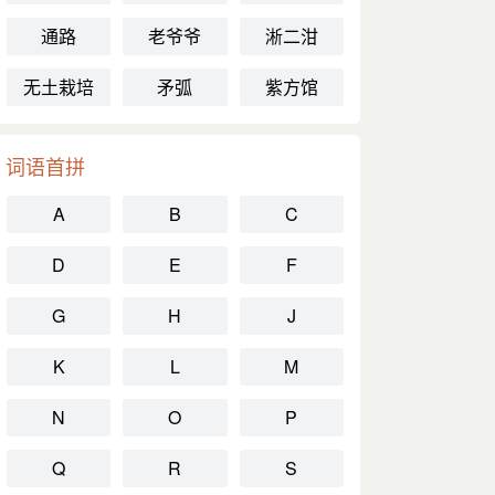
通路
老爷爷
淅二泔
无土栽培
矛弧
紫方馆
词语首拼
A
B
C
D
E
F
G
H
J
K
L
M
N
O
P
Q
R
S