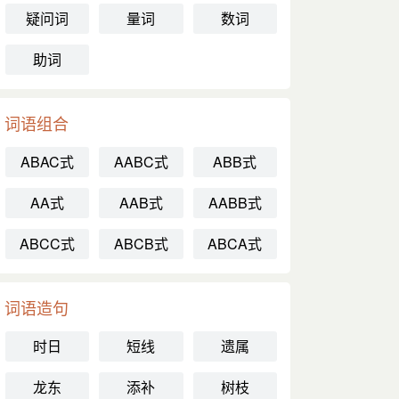
疑问词
量词
数词
助词
词语组合
ABAC式
AABC式
ABB式
AA式
AAB式
AABB式
ABCC式
ABCB式
ABCA式
词语造句
时日
短线
遗属
龙东
添补
树枝