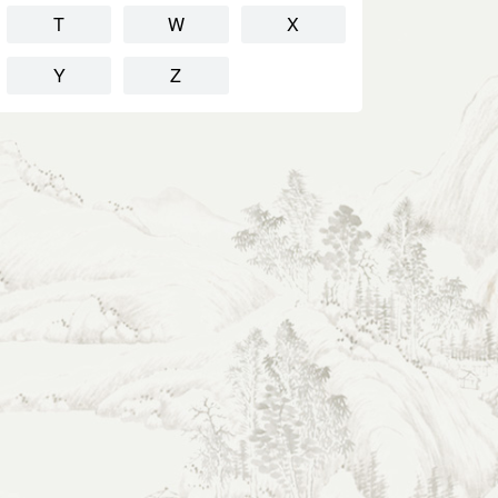
T
W
X
Y
Z