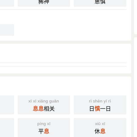
豨神
葸慎
xī xī xiāng guān
rì shèn yī rì
相关
日
一日
息
息
慎
píng xī
xiū xī
平
休
息
息