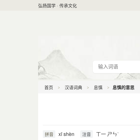
弘扬国学 · 传承文化
首页
汉语词典
息慎
息慎的意思
xī shèn
ㄒ一 ㄕㄣˋ
拼音
注音