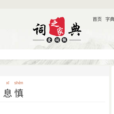
首页
字
xī
shèn
息慎