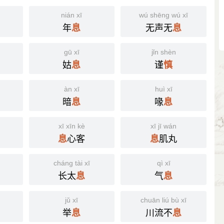
nián xī
wú shēng wú xī
年
无声无
息
息
gū xī
jǐn shèn
姑
谨
息
慎
àn xī
huì xī
暗
喙
息
息
xī xīn kè
xī jī wán
心客
肌丸
息
息
cháng tài xī
qì xī
长太
气
息
息
jǔ xī
chuān liú bù xī
举
川流不
息
息