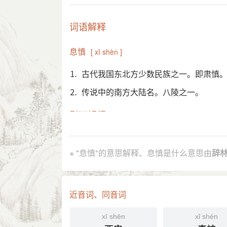
词语解释
息慎
[ xī shèn ]
⒈ 古代我国东北方少数民族之一。即肃慎
⒉ 传说中的南方大陆名。八陵之一。
引证解释
⒈ 古代我国东北方少数民族之一。即 肃慎
《竹书纪年》卷上：“二十五年， 息慎
引
※ "息慎"的意思解释、息慎是什么意思由
辞
《史记·五帝本纪》：“北 山戎、发、息
裴駰 集解引 郑玄 曰：“息慎，或谓之
⒉ 传说中的南方大陆名。八陵之一。
近音词、同音词
《尔雅·释地》：“南陵 息慎。”
引
xī shēn
xǐ shén