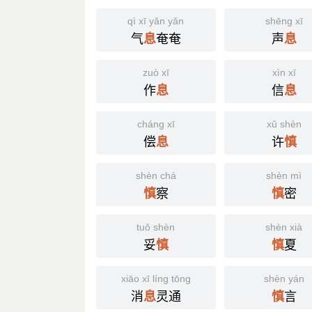
qì xī yǎn yǎn
shēng xī
气
奄奄
声
息
息
zuò xī
xìn xī
作
信
息
息
cháng xī
xǔ shèn
偿
许
息
慎
shèn chá
shèn mì
察
密
慎
慎
tuǒ shèn
shèn xià
妥
夏
慎
慎
xiāo xī líng tōng
shèn yán
消
灵通
言
息
慎