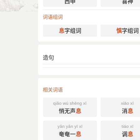
西申
喜神
分字解释
词语组词
xī
shèn
息
慎
字组词
字组词
息
慎
造句
相关词语
qiǎo wú shēng xī
xiāo xī
悄无声
消
息
息
yǎn yǎn yī xī
tiáo xī
奄奄一
调
息
息