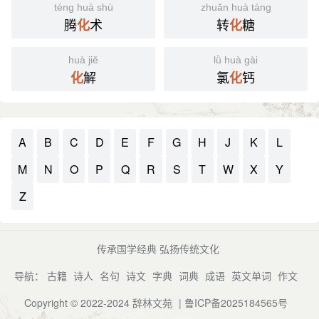
téng huà shù
zhuǎn huà táng
腾
术
转
糖
化
化
huà jiě
lǜ huà gài
解
氯
钙
化
化
A
B
C
D
E
F
G
H
J
K
L
M
N
O
P
Q
R
S
T
W
X
Y
Z
传承国学经典 弘扬传统文化
导航：
古籍
诗人
名句
诗文
字典
词典
成语
英文单词
作文
Copyright © 2022-2024
辞林文苑
|
鲁ICP备2025184565号