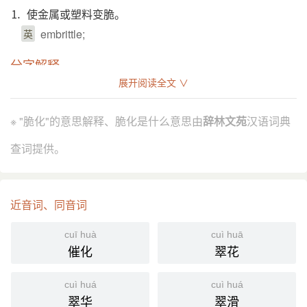
⒈ 使金属或塑料变脆。
embrittle;
英
分字解释
展开阅读全文 ∨
cuì
huà huā
脆
化
※ "脆化"的意思解释、脆化是什么意思由
辞林文苑
汉语词典
查词提供。
近音词、同音词
cuī huà
cuì huā
催化
翠花
cuì huá
cuì huá
翠华
翠滑