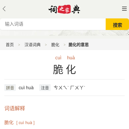
首页
汉语词典
脆化
脆化的意思
cuì
huà
脆化
cuì huà
ㄘㄨㄟˋ ㄏㄨㄚˋ
拼音
注音
词语解释
脆化
[ cuì huà ]