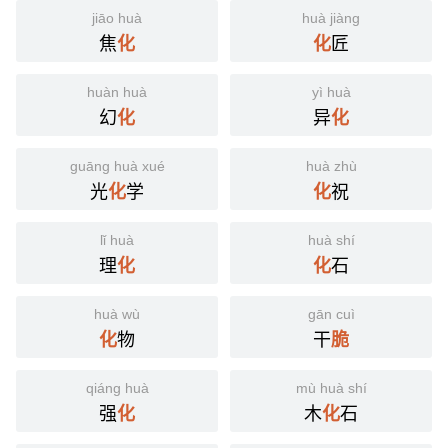
jiāo huà
huà jiàng
焦
匠
化
化
huàn huà
yì huà
幻
异
化
化
guāng huà xué
huà zhù
光
学
祝
化
化
lǐ huà
huà shí
理
石
化
化
huà wù
gān cuì
物
干
化
脆
qiáng huà
mù huà shí
强
木
石
化
化