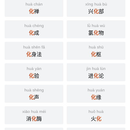
huà chán
xīng huà bù
禅
兴
部
化
化
huà chéng
lǜ huà wù
成
氯
物
化
化
huà shēn fǎ
huà shū
身法
枢
化
化
huà yàn
jìn huà lùn
验
进
论
化
化
huà shēng
huà yuán
声
缘
化
化
xiāo huà méi
huǒ huà
消
酶
火
化
化