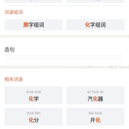
词语组词
字组词
字组词
脆
化
造句
相关词语
huà xué
qì huà qì
学
汽
器
化
化
huà fēn
kāi huà
分
开
化
化