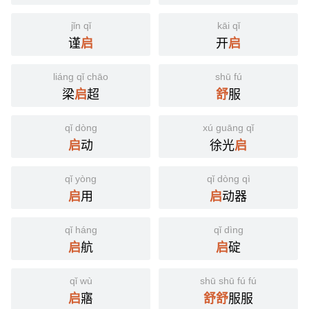
jǐn qǐ
kāi qǐ
谨
开
启
启
liáng qǐ chāo
shū fú
梁
超
服
启
舒
qǐ dòng
xú guāng qǐ
动
徐光
启
启
qǐ yòng
qǐ dòng qì
用
动器
启
启
qǐ háng
qǐ dìng
航
碇
启
启
qǐ wù
shū shū fú fú
寤
服服
启
舒
舒