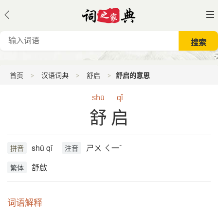
首页
汉语词典
舒启
舒启的意思
shū
qǐ
舒启
shū qǐ
ㄕㄨ ㄑ一ˇ
拼音
注音
舒啟
繁体
词语解释