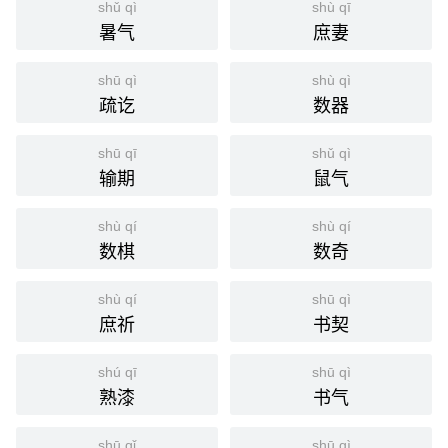
shǔ qì
shù qī
暑气
庶妻
shū qì
shù qì
疏讫
数器
shū qī
shǔ qì
输期
鼠气
shù qí
shù qí
数棋
数奇
shù qí
shū qì
庶祈
书契
shú qī
shū qì
熟漆
书气
shū qǐ
shū qì