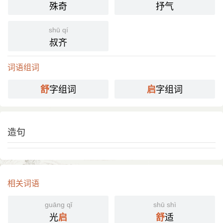
殊奇
抒气
shū qí
叔齐
词语组词
字组词
字组词
舒
启
造句
相关词语
guāng qǐ
shū shì
光
适
启
舒