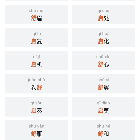
shū méi
qǐ chǔ
眉
处
舒
启
qǐ fù
qǐ huà
复
化
启
启
qǐ jī
shū xīn
机
心
启
舒
juàn shū
shū yì
卷
翼
舒
舒
qǐ zòu
qǐ diàn
奏
奠
启
启
shū yàn
shū hé
雁
和
舒
舒