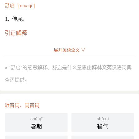
舒启
[ shū qǐ ]
⒈ 伸展。
引证解释
⒈ 伸展。
展开阅读全文 ∨
《素问·气交变大论》：“其化生荣，其政舒啟。”
引
※ "舒启"的意思解释、舒启是什么意思由
辞林文苑
汉语词典
分字解释
查词提供。
shū
qǐ
舒
启
近音词、同音词
shǔ qī
shū qì
暑期
输气