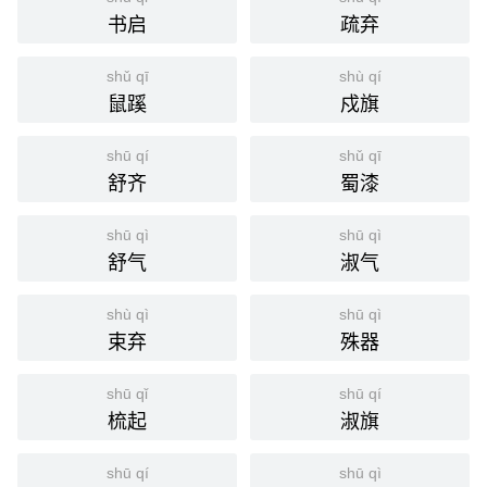
书启
疏弃
shǔ qī
shù qí
鼠蹊
戍旗
shū qí
shǔ qī
舒齐
蜀漆
shū qì
shū qì
舒气
淑气
shù qì
shū qì
束弃
殊器
shū qǐ
shū qí
梳起
淑旗
shū qí
shū qì