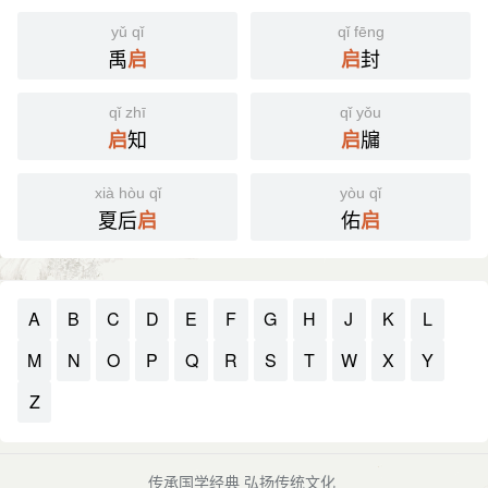
yǔ qǐ
qǐ fēng
禹
封
启
启
qǐ zhī
qǐ yǒu
知
牖
启
启
xià hòu qǐ
yòu qǐ
夏后
佑
启
启
A
B
C
D
E
F
G
H
J
K
L
M
N
O
P
Q
R
S
T
W
X
Y
Z
传承国学经典 弘扬传统文化