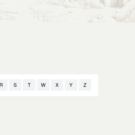
R
S
T
W
X
Y
Z