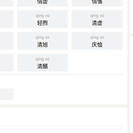
情虚
情慉
qīng xù
qīng xū
轻煦
清虚
qīng xù
qìng xù
清旭
庆恤
qīng xǔ
清醑