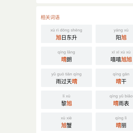
相关词语
xù rì dōng shēng
yáng xù
日东升
阳
旭
旭
qíng lǎng
xī xī xù xù
朗
嘻嘻
晴
旭
旭
yǔ guò tiān qíng
qíng gān
雨过天
干
晴
晴
lí xù
qíng yǔ biǎo
黎
雨表
旭
晴
xù xiè
qíng lì
蟹
丽
旭
晴