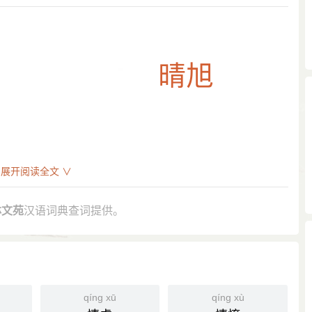
展开阅读全文 ∨
柴门晴旭下，松径谷风舒。”
：“连日天暖，恐致雨，午间风转东北，天气觉寒，仍见晴
林文苑
汉语词典查词提供。
展，一鞭晴旭返中原。”
qíng xū
qíng xù