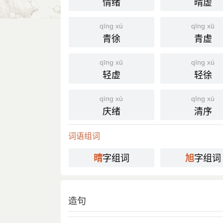
情绪
晴虚
qīng xú
qīng xū
青徐
青虚
qīng xū
qīng xú
轻虚
轻徐
qìng xù
qīng xù
庆绪
清序
词语组词
字组词
字组词
晴
旭
造句