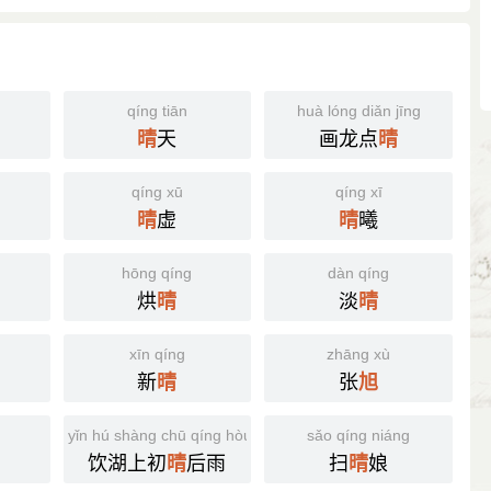
qíng tiān
huà lóng diǎn jīng
天
画龙点
晴
晴
qíng xū
qíng xī
虚
曦
晴
晴
hōng qíng
dàn qíng
烘
淡
晴
晴
xīn qíng
zhāng xù
新
张
晴
旭
yǐn hú shàng chū qíng hòu yǔ
sǎo qíng niáng
饮湖上初
后雨
扫
娘
晴
晴