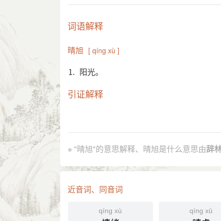
词语解释
晴旭
[ qíng xù ]
⒈ 阳光。
引证解释
⒈ 阳光。
清 顾炎武 《酬李子德二十四韵》：“
引
《林则徐日记·道光十五年正月初八》
※ "晴旭"的意思解释、晴旭是什么意思由
辞
旭。”
陈去病 《访安如》诗：“此去壮图如可
分字解释
近音词、同音词
qíng
xù
qíng xù
qíng xū
晴
旭