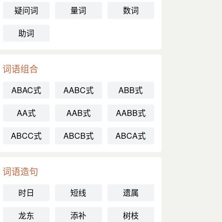
疑问词
量词
数词
助词
词语组合
ABAC式
AABC式
ABB式
AA式
AAB式
AABB式
ABCC式
ABCB式
ABCA式
词语造句
时日
短线
遗属
龙东
添补
树枝