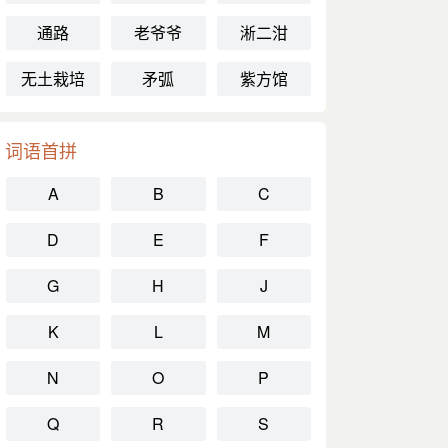
通路
老爷爷
淅二泔
无土栽培
矛弧
紫方馆
词语首拼
A
B
C
D
E
F
G
H
J
K
L
M
N
O
P
Q
R
S