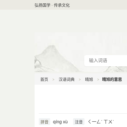
弘扬国学 · 传承文化
首页
汉语词典
晴旭
晴旭的意思
qíng xù
ㄑ一ㄥˊ ㄒㄨˋ
拼音
注音