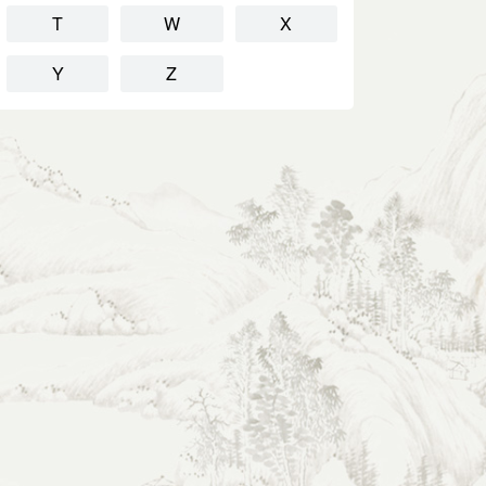
T
W
X
Y
Z