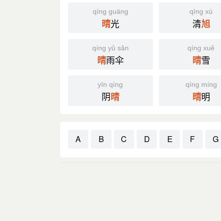
qíng guāng
qīng xù
光
清
晴
旭
qíng yǔ sǎn
qíng xuě
雨伞
雪
晴
晴
yīn qíng
qíng míng
阴
明
晴
晴
A
B
C
D
E
F
G