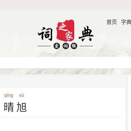
首页
字
qíng
xù
晴旭